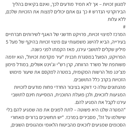
למגוון זכויות – אך לא תמיד מודעים לכך, ואינם בקיאים בהליך
הבירוקרטי הנדרש # כך גם אתם יכולים למצות את הזכויות שלכם,
ללא עלות
#
המרכז למיצוי זכויות, פרויקט חדשני של האגף לשירותים חברתיים
בעירייה, הביא להישג משמעותי עם מיצוי זכויות בהיקף של מעל 5
מיליון שקלים לתושבי עירנו, מאז הקמתו לפני כשנה.
הפרויקט, הפועל במסגרת תכנית “עיר מקדמת זכויות”, הוא יוזמה
משותפת של משרד הרווחה, קרן רש”י וג’וינט אשלים, במודל מימון
מצ’ינג מול הרשות המקומית, במטרה למקסם את שיעור מימוש
הזכויות בקרב כלל התושבים.
מהנתונים עולה כי דווקא בציבור החרדי פחות מודעים לזכויות
המגיעות לזכאים, ולכן פועלת התוכנית, המסייעת חינם לתושבי
עירנו לקבל את המגיע להם.
“המטרה שלנו היא פשוטה – לתת לפונים את מה שמגיע להם בלי
שישלמו על זה”, מסבירים במרכז. “יש תחשיבים ברורים מאחורי
הסכומים שמגיעים לזכאים מהביטוח הלאומי ומהגופים השונים,