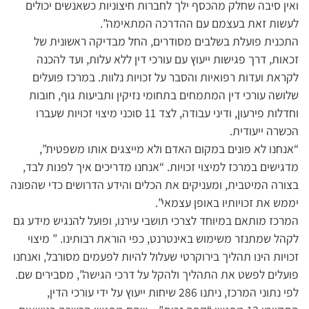
ואין סיבה שחלק מהכסף ילך לחברות חיצוניות כשאנשים יכולים
לעשות זאת בעצמם עם ההדרכה המתאימה”.
התכנית פועלת בשלבים מסודרים, החל מבדיקה ראשונית של
זכאות, דרך פגישות ייעוץ עם עורכי דין ללא עלות, ועד להכנה
לקראת ועדות רפואיות והסבר על זכויות נלוות. במרכז פועלים
שלושה עורכי דין המתמחים בתחומי נזיקין ותביעות גוף, חובות
וחדלות פירעון, ודיני עבודה, לצד 11 סוכני מיצוי זכויות שעברו
הכשרה ייעודית.
“אנחנו לא פונים במקום האדם ולא מייצגים אותו משפטית”,
מדגישים במרכז למיצוי זכויות. “אנחנו מדריכים איך לפנות לבד,
בצורה המיטבית, ומעניקים את הכלים והידע הדרושים כדי שהפונה
יממש את זכויותיו באופן עצמאי”.
המרכז מותאם במיוחד לצרכי תושבי עירנו, ופועל להנגיש מידע גם
לקהל שמתנזר משימוש באינטרנט, כפי הוראת רבותינו. ” מיצוי
זכויות הינו תהליך בירוקרטי שעלול להיות לפעמים מסורבל, ואנחנו
פועלים לפשט את התהליך ולהקל על דרכי הגישה”, מסבירים שם.
לפי נתוני המרכז, ניתנו 286 שיחות ייעוץ על ידי עורכי הדין,