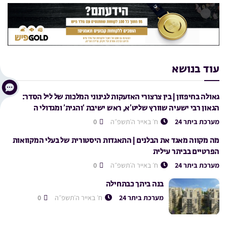
עוד בנושא
גאולה בחיפזון | בין צרצורי האזעקות לגינוני המלכות של ליל הסדר:
הגאון רבי ישעיה שוורץ שליט’א, ראש ישיבת ‘והגית’ ומגדולי ה
מערכת ביתר 24
ח׳ באייר ה׳תשפ״ה
0
מה מקווה מאגד את הבלנים | התאגדות היסטורית של בעלי המקוואות
הפרטיים בביתר עילית
מערכת ביתר 24
ח׳ באייר ה׳תשפ״ה
0
בנה ביתך כבתחילה
מערכת ביתר 24
ח׳ באייר ה׳תשפ״ה
0