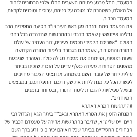
המעמד. החל מרגע פתיחת השערים החלו אלפי הבחורים לנהור
אל האולם, כשטהרת לב נסוכה על פניהם, ערוכים ומוכנים לקראת
המעמד הכביר.
את המעמד פתח והנחה סגן ראש העיר ויו”ר הסיעה החסידית הרב
גדליהו אייזנשטיין שאמר בדבריו בהתרגשות שהדהדה בכל רחבי
האולם: “אשריכם תלמידי חכמים צעירים, דור העתיד של עולם
התורה והחסידות, שעמדתם בגבורה בלימוד התורה הקדושה
שעות רצופות, וסיימתם את מסכת מגילה כולה. הטהרה שניבטת
מהפנים הטהורות מעידה כאלף עדים על הזכות שזכינו בביתר
עילית לדור של עובדי השם בשמחה. אנו נציגי הציבור מחויבים
לעשות הכל על מנת ללוות את שקידתכם והתעלותכם, במבצעים
ובשלל פעילויות להגברת לימוד התורה, ובמיוחד בזמנים
המיוחדים”.
#התרגשות המרא דאתרא
המנחה הזמין את המרא דאתרא וגאב”ד ביתר הגאון הגדול רבי
חיים וייס שליט”א, שדיבר בהתרגשות אדירה על מעמדם הכביר של
הבחורים החסידיים בביתר שכל רואיהם יכירום כי זרע ברך השם