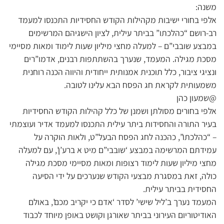
משנה:
אלפי בחורי ישיבות מקהילות הקודש החסידיות התכנסו למעמד
רב-רושם “כהלכתו” בביתר עילית, לציון הישגיהם המרשימים
במבצע שובבי”ם – למעלה מחצי מיליון שעות לימוד ומאות מסיימי
מסכת מגילה. המעמד, שנערך בהשתתפות רבנים, אדמו”רים
ונציגי ציבור, כלל תוכנית אמנותית ייחודית והיווה הכנה רוחנית
משמעותית לקראת חג הפסח הבא עלינו לטובה.
@שמעון כהן
אלפי בחורים מסולתן ושמנן של כלל קהילות הקודש החסידיות
בעיר התורה והחסידות ביתר עילית התכנסו למעמד אדיר ועוצמתי
– “כהלכתו”, כהכנה לחג הפסח הבעל”ט, ולאות הוקרה על
עמידתם המרשימה במבצע ‘שובבי”ם מיט א ברע’ן’, עם למעלה
מחצי מיליון שעות לימוד רצופות ומאות מסיימי מסכת מגילה
כולה, זאת במסגרת מבצעי הקודש שנערכים על ידי הסיעה
החסידית בביתר עילית.
המעמד נערך ב’ליל שישי’ לסדר ‘אדם כי יקריב מכם’, באולם
האודיטוריום העירוני בביתר שאורגן וקושט באופן מיוחד לכבוד