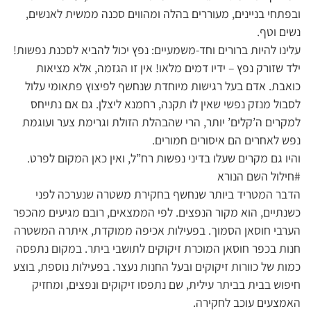
ובפתחי בניינים, מעוררים בהלה ומהווים סכנה ממשית לאנשים,
נשים וטף.
עלינו להיות ברורים וחד-משמעיים: נפץ יכול להביא לסכנת נפשות!
ילד שזורק נפץ – ידיו דמים מלאו! אין זו הגזמה, אלא מציאות
כואבת. אדם בעל רגישות מיוחדת שנחשף לפיצוץ פתאומי עלול
לסבול מנזק נפשי שאין לו תקנה, רחמנא ליצלן. גם אם נתייחס
למקרים ה’קלים’ יותר, הרי שהבהלת הזולת וגרימת צער ועוגמת
נפש לאחרים הם איסורים חמורים.
והיו גם מקרים שעלו בדיני נפשות רח”ל, ואין כאן המקום לפרט.
#חילול השם הנורא
הדבר המטריד ביותר שנחשף בחקירת משטרה שנערכה לפני
כשנתיים, הוא מקור הנפצים. לפי הממצאים, רובם מגיעים מהכפר
הערבי חוסאן הסמוך. בפעילות אכיפה ממוקדת, איתרה המשטרה
חנות בכפר חוסאן המוכרת זיקוקים לתושבי ביתר. במקום נתפסה
כמות של כוורות זיקוקים ובעל החנות נעצר. בפעילות נוספת, בוצע
חיפוש בבית בביתר עילית, שם נתפסו זיקוקים ונפצים, ומחזיק
האמצעים עוכב לחקירה.