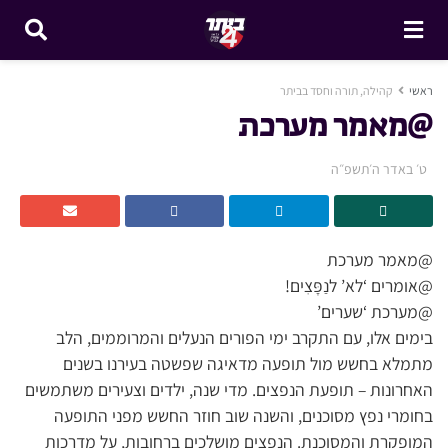
ראשי
קהילה, תורה וחסד בביתר
@מאמר מערכת
ט׳ באדר ה׳תשפ״ה
@מאמר מערכת
@אומרים ‘לא’ לנַפָּצִים!
@מערכת ‘שערים’
בימים אלו, עם התקרב ימי הפורים הנעלים והמרוממים, הלב
מתמלא בחשש מול תופעה מדאיגה שפשטה בעירנו בשנים
האחרונות – תופעת הנפצים. מדי שנה, ילדים וצעירים משתמשים
בחומרי נפץ מסוכנים, והשנה שוב חוזר החשש מפני התופעה
המופקרת והמסוכנת. הנפצים מושלכים ברחובות, על מדרכות