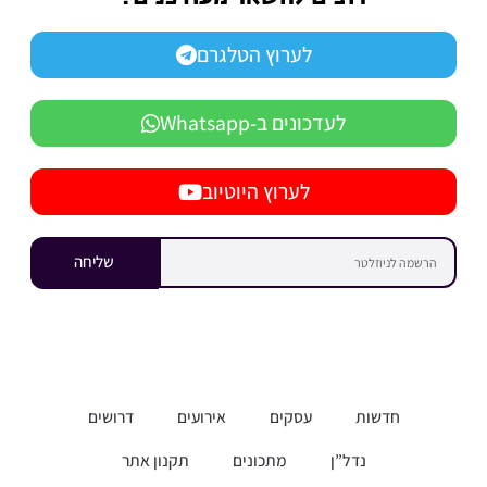
לערוץ הטלגרם
לעדכונים ב-Whatsapp
לערוץ היוטיוב
שליחה
חדשות
עסקים
אירועים
דרושים
נדל”ן
מתכונים
תקנון אתר