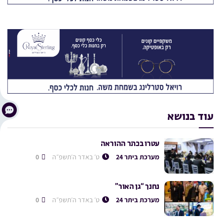
עוד בנושא
עטרו בכתר ההוראה
מערכת ביתר 24
ט׳ באדר ה׳תשפ״ה
0
נחנך “גן האור”
מערכת ביתר 24
ט׳ באדר ה׳תשפ״ה
0