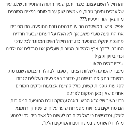
זהו חילול השם עצום! כיצד ייתכן שעיר התורה והחסידות שלנו, עיר
של ערכים וחינוך טהור, משמשת שוק עבור סוחרי נפצים מסוכנים
מחוסאן הטרוריסטית???
אפילו אנשי המשטרה הביעו תדהמה נוכח התופעה. הם מכירים
את התופעה מערי פשע, אך לא העלו על דעתם שבעיר חרדית
מחונכת יתקלו בתופעה כזו. זהו חילול השם המנוגד לכל ערכי
התורה, לדרך ארץ ולמידות הטובות שעליהן אנו מגדלים את ילדינו.
וכדי ביזיון וקצף!
#’ידיו דמים מלאו!’
מעבר להפרעה לשלוות הציבור, מעבר לבהלה העצומה שנגרמת,
במיוחד בתקופה רגישה זו, מדובר באמצעים העלולים לגרום
לפגיעות גופניות קשות, כולל קטיעת אצבעות ונזקים חמורים
אחרים שאין כאן המקום לפרטם.
רבני העיר שליט”א הביעו דאגה עמוקה נוכח התופעה המסוכנת.
הם מחזיקים בעדויות מסמרות שיער על חיים שניזוקו רחמנא
ליצלן, ומדגישים כי “על כל הורה לעשות כל אשר בידו כדי למנוע
מילדיו להשתמש במשחיתים והמזיקים הללו”.