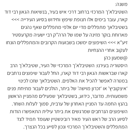
משנה:
השטיבלא’ך המרכזי ברחוב דרכי איש בעיר, בנשיאות הגאון רבי דוד
קארו, עובר בימים אלו תנופת שיפוץ וחידוש בסיוע העירייה >>>
בשטיבלאך מתפללים מדי יום אלפי מתפללים שאף נהנים
מארוחת בוקר מזינה על שמו של הרה”ק רבי ישעיה מקרעסטיר
זיע”א >>> השיפוצים ימשכו בשבועות הקרובים והמתפללים הונחו
לעקוב אחרי ההנחיות
@שמעון כהן
היסטוריה בעירנו: השטיבלא’ך המרכזי של העיר, שטיבלא’ך הרב
קארו שבראשות הגאון רבי דוד קארו, החל לעבור שיפוצים נרחבים
במטרה לאפשר להכיל את האלפים. השטיבלאך שזכו לכינוי
‘איצקוביץ’ או ‘זכרון מוישה’ של ביתר, הולכים לעבור מתיחת פנים
משמעותית. מדובר, כידוע, בשטיבלאך שפעילים מהמניין הראשון
בהנץ החמה עד המניין האחרון של ערבית, סמוך לעלות השחר.
השיפוצים הנרחבים שמרגשים את ביתר עילית התאפשרו הודות
לסיוע הרב של ראש העיר מאיר רובינשטיין שעומד תמיד לצד
המתפללים והשטיבלא’ך המרכזי ונכון לסייע בכל הנצרך.