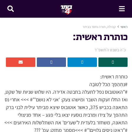
ראשי
קהילה, תורה וחסד בביתר
כותרת ראשית:
כ״ה בשבט ה׳תשפ״ד
כותרת ראשית:
#נִּתְהַפֵּךְ הַכֹּל לְטוֹבָה
#”האוטובוס נפל לתעלה בחבטה אדירה. היו שלוש שניות של שקט,
ואז החלו זעקות השבר ומישהו צעק: ‘אני לא נושם'”# >>> אחרי נס
התאונה בכביש 375, כאשר אוטובוס שיצא מביתר עילית לבני ברק
התהפך על צידו ומרבית נוסעיו יצאו בלי פגע – אחד מניצולי
התאונה, משחזר בלעדית ל’שערים’ את השתלשלות האירועים >>>
#”ראינו ניסים גלויים!”# >>>מסמך מחזק: עמ’ ???