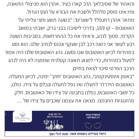
והאהוד של שטיבלאך הרב קארו בעיר. אהרן הוא מניצולי התאונה,
ופיו אינו פוסק מלהלל ולשבח את הבורא על הנס הגדול.
מתאר אהרן רוזנפלד ל’שערים’: “בשעה תשע וחצי עליתי על
האוטובוס – קו 169, בדרכי לישיבה בבני ברק. ישבתי במושב
הקדמי, סמוך לנהג, וראיתי את כל ההתרחשות. בסביבות השעה
רבע לעשר אני רואה רכב לבן שעקף ונכנס לנתיב שלנו. הוא נסע
במהירות לכיוון האוטובוס שבו נסענו. נהג האוטובוס שלנו היה אמור
לפעול במהירות, כדי למנוע תאונה קטלנית שממנה לא היה לנהג
הרכב הפרטי סיכוי לצאת בחיים.
“באופן אינסטינקטיבי, נהג האוטובוס ‘חתך’ ימינה, לכיוון התעלה.
האוטובוס הידרדר לתעלה ואז נפל לתעלה ונבלם על צידו. כולנו,
כל יושבי האוטובוס, נפלנו בחבטה על צידו של האוטובוס. חלק
מהזגוגיות התנפצו. מצאנו את עצמנו שוכבים על צידו של …