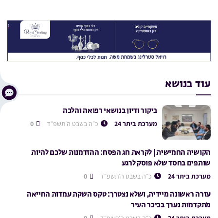
עוד בנושא
ביקור ודיון בנושאי רפואה והלכה
מערכת ביתר 24
כ״ה בשבט ה׳תשפ״ד
0
הקושיה החמישית | לקראת חג הפסח: ההזדמנות שלכם להיות
שותפים בחסד שלא פוסק לרגע
מערכת ביתר 24
כ״ה בשבט ה׳תשפ״ד
0
עזרה ראשונה מיידית, ושלא נצטרך: טקס השקת עמדות החייאה
מתקדמות נערך בכיכר העיר