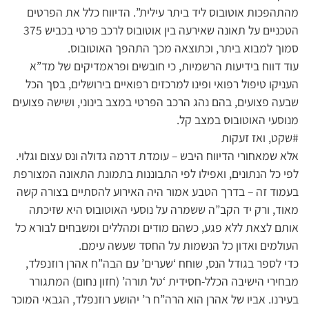
מהתהפכות אוטובוס ליד ביתר עילית”. הדיווח כלל את הפרטים
הטכניים על תאונה שאירעה בין אוטובוס לרכב פרטי בכביש 375
סמוך למבוא ביתר, וכתוצאה מכך התהפך האוטובוס.
עוד דווח בידיעות הרשמיות, כי חובשים ופראמדיקים של מד”א
העניקו טיפול רפואי ופינו למרכזים רפואיים בירושלים, בסך הכל
שבעה פצועים, בהם נהג הרכב הפרטי במצב בינוני, ושישה פצועים
מנוסעי האוטובוס במצב קל.
#שקט, ואז זעקות
אלא שמאחורי הדיווח היבש – עומדת דרמה גדולה ונס עצום וגלוי.
לפי כל הנתונים, ואפילו לפי התבוננות בתמונת התאונה המצורפת
בעמוד זה – בדרך הטבע אמור היה האירוע להסתיים בצורה קשה
מאוד, ורק יד הקב”ה ששמרה על נוסעי האוטובוס היא שזיכתה
אותם לצאת ללא פגע, כשהם מודים ומהללים ומשבחים לבורא כל
העולמים ואדון כל הנשמות על החסד שעשה עימם.
כדי לספר בגודל הנס, שוחח ‘שערים’ עם הבה”ח אהרן רוזנפלד,
מבחירי הישיבה הכלל-חסידית ‘טל תורה’ (חזון נחום) המתגורר
בעירנו. אביו של אהרן הוא הרה”ח ר’ יהושע רוזנפלד, הגבאי המוכר