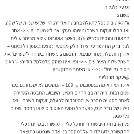
נס על גלגלים
משנה:
#”האוטובוס נפל לתעלה בחבטה אדירה. היו שלוש שניות של שקט,
ואז החלו זעקות השבר ומישהו צעק: ‘אני לא נושם'”# >>> אחרי
התאונה והנסים בכביש 375, כאשר אוטובוס שיצא מביתר עילית
לבני ברק התהפך על צידו וחלק מנוסעיו נפצעו באופן קל ובינוני –
אהרן רוזנפלד, אחד מניצולי התאונה, משחזר בשיחה ל’שערים’ את
השתלשלות האירועים >>> ופיו אינו פוסק מלמלמל הודיה: #”ראינו
ניסים גלויים!”# >>> ##מסמך מחזק###
@יעקב מרגליות
את רגעי האימה באוטובוס קו 169 – הנוסעים לא ישכחו גם בעוד
שנים רבות. היה זה בבוקר יום חמישי השבוע. החבטה האדירה
לאחר הסטייה מהכביש, ההיזרקות לתעלה, זעקות השבר – ואז
גילויו של גודל הנס, כאשר כל נוסעי האוטובוס יצאו בחסדי שמים
בלי פגע.
על העובדות היבשות דיווחו כל כלי התקשורת במדינה: כלי
התקשורת ידעו לדווח על “מספר בני אדם שנפגעו כתוצאה