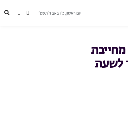
יום ראשון, כ״ו באב ה׳תשפ״ו
מחייבת
ר לשעת