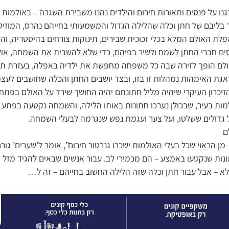
ו על פנסים ותאורות חירום והילדים נהנו משבירת השגרה – באולמות ה
 בליבם של חתן וכלה שהלילה הגדול והמשמעותי בחייהם נהרס, המוזי
ת האולם המלא בכלי זכוכית שבירים, תינוקות צורחים בהיסטריה, והפ
ים חברי החתן לשמח ולשיר בפיהם, כדי שלא להשבית את השמחה, אול
אולם הופך לזירה שבה כל משפחה מחפשת את ילדיה באפלה, בעזרת ת
ודאגת האימהות נמהלות זו בזו, ובצד יושבים החתן והכלה שחושבים לע
כרון העיקרי שיהיה מליל חתונתם יהיה החושך שירד על האולם בפתח
מות בעיר, שבכולן נערכו חתונות באותו הלילה, והשמחה נקטעה בפתע פ
ל גדולים ששלטו, ועל צער ועגמת נפש שנגרמה לבעלי השמחה.
ם
 הראוי שכל בעלי האולמות ישכרו גנרטור חירום”, אומר ל’שערים’ גור
נות שנקטעו באמצע – הם מכמירי לב. עבור אנשים שבאים להגיד מזל טו
 לא – אבל עבור חתן וכלה שזה הלילה החשוב בחייהם – זה ל…