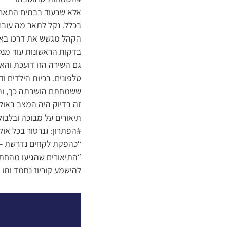
אלא שבעוד בבתים התארגנ
בכלל. נקל לתאר מה עובר
הקהל מגשש את דרכו באפל
בדקות הראשונות עוד מנס
גם השירה הזו דועכת וה
טלפונים. בכיות הילדים 
ששמחתם הושבתה כך, והזי
זה בדיוק היה המצב באול
תיאורים על מבוכה ובלבו
#הפתרון: גנרטור בכל אול
“כהפקת לקחים נדרשת – מן
“התיאורים שהגיעו מהחתו
להישמע קוריוז נחמד ותו