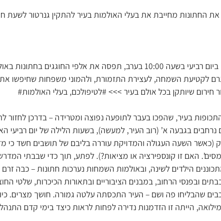
החתונות מחייבת את בעלי האולמות בעיר להתקין גנרטור לשעת חי
הפסקת החשמל שאירעה ביום רביעי בשעה 10:00 בערב, תפסה את אלפי החוגג
גרם לקטיעת השמחה, לעצירת התזמורת, ולהמוני משפחות שחיפשו את
 חירום שיותקן בכל אולם בעיר >>> #לטיפולכם, בעלי האולמות#
פות בעיר, שהפכו בעבר לתופעה נפוצה ומטרידה – בדרכן לחזור לחיי
 נרחבים בגבעה א’ (רוב העיר, למעשה), בשעות הלילה של יום רביעי האח
ה בשעה 10:00 בדיוק (כאשר השעה העגולה והמדויקת עוררה בליבם של תושבים חשד כ
ים’. האם זו קונספירציה או מציאות?). לפתע, תוך כדי שבבתי המדרשו
תכוננים הילדים לשינה, ובאולמות השמחות נערכות חתונות – כבה זרם 
תים ובפנסי הרחוב, במבנים הציבוריים ובתאורות הכיכרות, שלטי החוצ
ים שהבליחו פה ושם – העיר התכסתה עלטה גמורה. חושך מצרים. כיוון
ילואה, הייתה זו הזדמנות נדירה לפחות לראות כיצד בימי קדם התנהלו