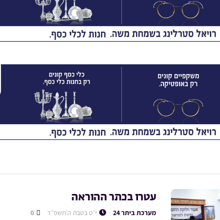
עטרו בכתר ההוראה
מערכת ביתר 24
י״ט בטבת ה׳תשפ״ד
0