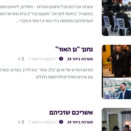
עשרות אברכים מכל החוגים והעדות – חסידים, ליטאים וספר
במסגרת ״בחינות להוראה״ מטעם הבד"ץ ובית ההוראה המרכ
תעודותיהם החתומות בידי המרא דאתרא וחברי...
נחנך “גן האור”
מערכת ביתר 24
י״ט בטבת ה׳תשפ״ד
0
המיזם החדש של ארגון 'בלב אחד' יצא לדרך בעירנו: פארק יי
עם צרכים מיוחדים ולכיסאות גלגלים
אשריכם שזכיתם
מערכת ביתר 24
י״ט בטבת ה׳תשפ״ד
0