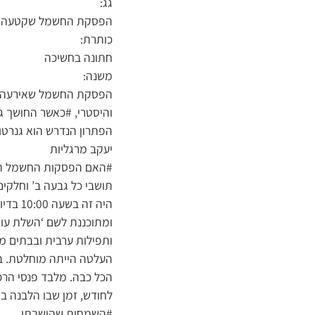
גג:
הפסקת החשמל שקטעה את 
כותרת:
חתונה בחשיכה
משנה:
והיסטרי, #כאשר החושך 
הפתרון הנדרש הוא גנרטור
יעקב מרגליות
#האם הפסקות החשמל התכו
תושבי כל גבעה ב’ וחלקים
היה ז
ומתוכננת לשם ‘השלת עומס
ותפילות ערבית ובבתים מ
העלטה הייתה מוחלטת. בב
הכל כבה. מלבד פנסי הרכב
לחודש, זמן שבו הלבנה במ
#השמחות שהושבתו