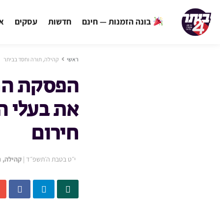
בונה הזמנות — חינם
חדשות
עסקים
אי
ראשי
קהילה, תורה וחסד בביתר
הפסקת הח
את בעלי ה
חירום
י״ט בטבת ה׳תשפ״ד
|
קהילה, 