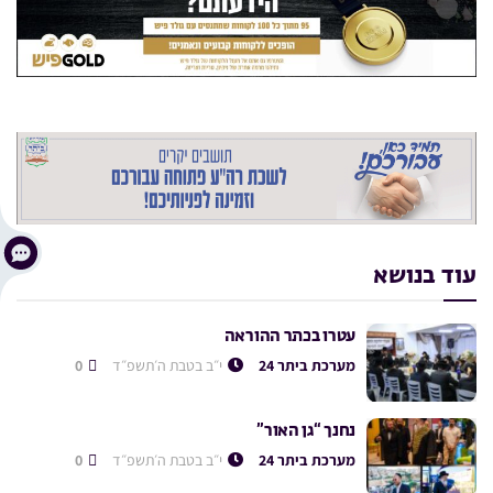
עוד בנושא
עטרו בכתר ההוראה
מערכת ביתר 24
י״ב בטבת ה׳תשפ״ד
0
נחנך “גן האור”
מערכת ביתר 24
י״ב בטבת ה׳תשפ״ד
0