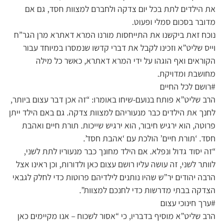
את הילדים לתת בכל יום צדקה ולחברם למצוות חסד, גם אם
מדובר בסכום סמלי ופעוט.
נוכח זאת ביקשנו את התייחסות מורנו המרא דאתרא מרן הגר”ח
וייס שליט”א וזכינו לקבל את דברי קדשו שנמסרו במיוחד עבור
הקוראים ואף הוגהו על ידי המרא דאתרא, כאשר כל מילה
מחושבת ומדויקת.
#רושם לכל החיים
הרב שליט”א פותח בנועם-שיחו באומרו: “זה אכן דבר עצום ביותר,
לחנך את הילדים כבר מנעוריהם למצוות צדקה. גם באם הילד ייתן
פרוטה, הוא ירגיש חיבור, הוא ירגיש שייכות. תורת חיים ואהבת
חסד. ‘תורת חיים’ הולכת עם ‘אהבת חסד’.
“זה יסוד גדול ונפלא. אם הילד מחונך כבר מנעוריו לתת לשני,
לוותר לשני, זה עושה עליו רושם עצום כאן ולדורות, וכן ראינו אצל
הרבה יהודים יר”ש שהיו נותנים לילדיהם פרוטות כדי לחלק לגבאי
הצדקה בבתי מדרשות כדי לחנכם למצוות”.
#ערך חינוכי עצום
הרב שליט”א מוסיף בדבריו, כי “אסור לשכוח – אנו מקיימים כאן