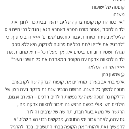
קופסה של ישועות
משנה:
“אין כמו החזקת קופת צדקה של עניי העיר בבית כדי לחנך את
ילדינו לחסד”, אומר מורנו המרא דאתרא הגאון הגדול רבי חיים וייס
שליט”א בשיחה מיוחדת עבור קוראים ‘שערים’ >>> הרב מוסיף, כי
“להרגיל את ילדינו לתת בכל יום פרוטה לצדקה, היא ללא ספק
סגולה ושמירה וביותר בימים אלו, אך מעל הכל – היא מחברת את
ילדינו למצוות צדקה עם הקופה המאחדת את כל תושבי העיר”
>>> השיחה המלאה
@שמעון כהן
אלפי בתי אב בעירנו מותירים את קופות הצדקה שחולקו בערב
חנוכה למשך כל השנה. הרושם הכביר שנתינת צדקה בעת רצון של
הדלקת נר חנוכה עשה על נפשות הילדים הרכים – הוא רב ועצום.
הילדים חשו אולי בפעם הראשונה חיבור למצוות צדקה מהו,
הרגשה של נושא בעול חברו, תחושה של ערבים זה לזה.
גם עתה, לאחר עבור ימי החנוכה, מבקשים רבני העיר שליט”א
להמשיך זאת ולהותיר את הקופה בבתי התושבים, בכדי להרגיל