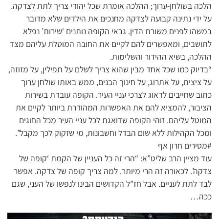
הלכה בשולחן-ערוך; ההלכה אומרת שכל יהודי צריך לתת לצדקה.
על ידי נתינה קבועה לצדקה מחנכים את הילדים שלא מדובר
במשהו לפנים משורת הדין. גבאי הקופה נותנים ‘שירות’ נפלא
לתושבים, ומאפשרים להם לקיים את החובה המוטלת עליהם מצד
ההלכה, בשיא ההידור והשלימות.
“בדיוק כמו שכל אחד מבין שהוא צריך לשלם על תפילין, על מזוזה,
על ציצית, על אתרוג, על חינוך הבנים, ממש באותו שולחן ערוך
כתוב שחייבים לדאוג לצרכי עניי העיר. הקופה עובדת בשירות
הציבור, להמציא להם את האפשרות המהודרת ביותר לקיים את
המוטל עליהם. זוהי הקופה שדואגת לכל עניי העיר מכל החוגים
ומכל הקהילות ללא שום הבדל וחשבונות, מי שזקוק לכך מקבל”.
#מסירים חרון אף
עוד מציין הרב שליט”א: “הרי זה כל העניין של הקמת ‘קופה של
צדקה’. לכאורה זה הרי מיותר. למה צריך קופה של צדקה. אפשר
לבד לתת לעניים. אבל חז”ל הקדושים הבינו לנפשו של העני, שגם
ככה…