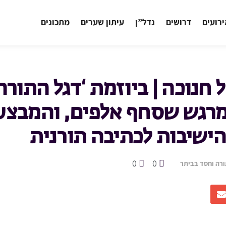
רועים
דרושים
נדל”ן
עיתון שערים
מתכונים
חנוכה | ביוזמת ‘דגל התורה’
רגש שסחף אלפים, והמבצע
הישיבות לכתיבה תורנית
0
0
ורה וחסד בביתר