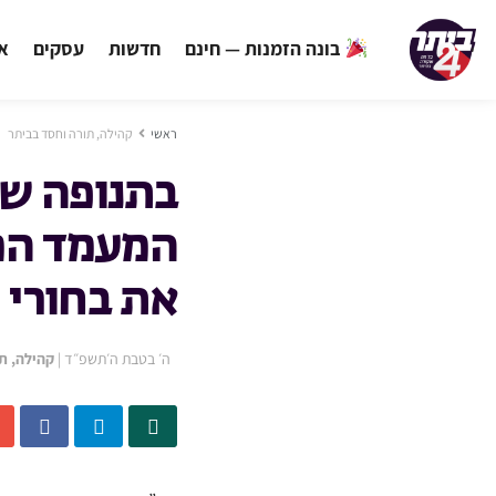
בונה הזמנות — חינם
חדשות
עסקים
אי
ראשי
קהילה, תורה וחסד בביתר
בתנופה של 
המעמד המ
את בחורי 
ה׳ בטבת ה׳תשפ״ד
|
קהילה, ת