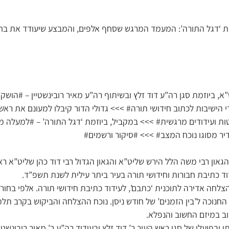
מת ‘דגל התורה’: המעמד המרגש שסחף אלפים, והמבצע שיעודד את בחו
, ביוזמת סגן רה”ע דוד זלץ ובשיתוף רה”ע מאיר רובינשטיין – #הושקה תו
הישיבות לכתוב חידושי תורה# >>> גדולי הדור קיבלו למעונם את ראשי
ר מסוגו נוכח המצב# >>> #סיקור ורשמים#
און רבי משה הלל הירש שליט”א והגאון הגדול רבי דוד כהן שליט”א רא
ד כתיבת חבורות וחידושי תורה בעיר ביתר עילית לשנת תשפ”ד.
לחה אדירה לתוכנית ‘כתבם’, לעידוד כתיבת חידושי תורה. אלפי בחור
החנוכה ל’בין הזמנים’ של חודש ניסן. נוכח ההצלחה והביקוש בקרב תלמ
ב במיזם החשוב והנפלא.
 ובפועלו של סגן ראש העיר ר’ דוד זלץ ובעידוד רה”ע ר’ מאיר רובינשטיי