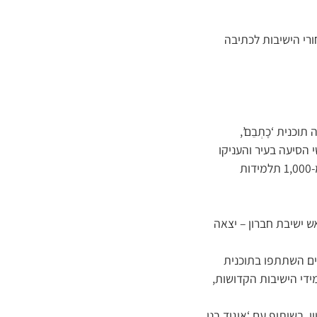
רי הישיבות לכתיבה
כנית ‘כָתְבֵם’,
 הסיעה בעיר והעניקו
#שורה של הדרכות מפורטות ועידודים מרגשית# >>> במקביל, ביוזמת ‘דגל התורה’ – #למעלה מ-1,000 תלמידות
ש ישיבת חברון – יצאה
ים השתתפו בתוכנית
ידי הישיבות הקדושות,
ן, בשיתוף עם ‘איגוד בני