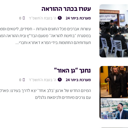
עטרו בכתר ההוראה
מערכת ביתר 24
ה׳ בטבת ה׳תשפ״ד
0
עשרות אברכים מכל החוגים והעדות – חסידים, ליטאים וספר
במסגרת ״בחינות להוראה״ מטעם הבד"ץ ובית ההוראה המרכ
תעודותיהם החתומות בידי המרא דאתרא וחברי...
נחנך “גן האור”
מערכת ביתר 24
ה׳ בטבת ה׳תשפ״ד
0
המיזם החדש של ארגון 'בלב אחד' יצא לדרך בעירנו: פארק יי
עם צרכים מיוחדים ולכיסאות גלגלים