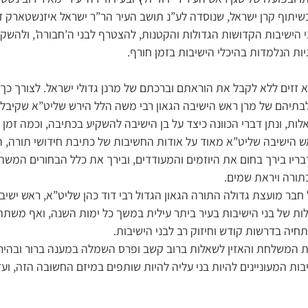
 בשיתוף קרן ישראל, שנוסדה לע”נ תושב העיר הר”ר ישראל איזנשטארק 
י הישיבות הקדושות הגדולות והקטנות, להצטרף לבני ה’חבורה’, ולהשק
יות הנלמדות בהיכלי הישיבות בזמן חורף.
א זזים ללא לקבל את הוראתם וברכתם של מרנן גדולי ישראל. לצורך כך 
, לבתיהם של מרן ראש הישיבה הגאון רבי משה הלל הירש שליט”א שקיבל
ות, ונתן דברי הכוונה כיצד על בן הישיבה להשקיע בכתיבה, וכמה זמן 
הישיבה שליט”א מאוד על אודות החשיבות של כתיבת חידושי תורה, המ
ריו בירך בחום את היוזמים והמעודדים, ובירך את כלל הבחורים המשת
תורה ויראת שמים.
 חבר מועצת גדולה התורה הגאון הגדול רבי דוד כהן שליט”א, ראש ישיבת
ות של בני הישיבות בעיר ביתר עילית במשך כל ימות השנה, ואף משתת
תחיה בדרשות קודש וחיזוק רב לבני הישיבות.
ת המשלחת והאזין לשאלות ברוב קשב ופרס השמלה במענה ברור ובהיר, 
יבות המעוניינים להיות בני עליה להיות שותפים במיזם החשובה הזה, וע