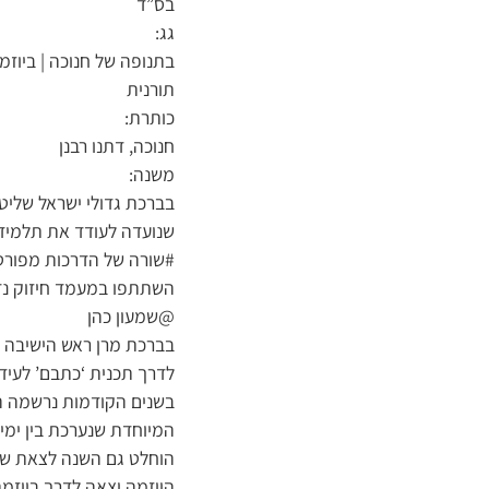
בס”ד
גג:
בתנופה של חנוכה | ביוז
תורנית
כותרת:
חנוכה, דתנו רבנן
משנה:
בברכת גדולי ישראל שליט”א
שנועדה לעודד את תלמידי 
השתתפו במעמד חיזוק נדי
@שמעון כהן
בברכת מרן ראש הישיבה הג
לדרך תכנית ‘כתבם’ לעידו
בשנים הקודמות נרשמה הצ
המיוחדת שנערכת בין ימי 
הוחלט גם השנה לצאת שו
היוזמה יצאה לדרך ביוזמתו