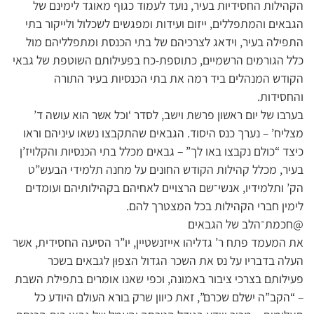
הקהילות החסידיות בעיר, נועד לעמוד כגוף מאוגד לימינם של
הגבאים והמתפללים, ייזום ועידות ומפגשים לשכלול ולייקור בתי
התפילה בעיר, וידאג לצרכיהם של בתי הכנסת ומתפלליהם מול
כלל הגורמים הרשמיים, כתוספת-כח בפעילותם השוטפת של גבאי
הקודש המנהלים ביד רמה את בתי הכנסיות בעיר התורה
והחסידות.
בערבו של יום ראשון פרשת וישב, לסדר ‘וכל אשר הוא עושה ד’
מצליח’ – נערך כנס היסוד. הגבאים שהתקבצו נשאו עיניהם וראו
כיצד “כולם נקבצו באו לך” – גבאים מכלל בתי הכנסיות והקלויז’ן
בעיר, מכלל קהילות הקודש החונים על מחנה תלמידי הבעש”ט
הק’ ותלמידיו, אנשי־שם הרצויים לאחיהם בקהילותיהם ועומדים
לימין חברי הקהילות בכל המצטרך להם.
@חכמת־הלב של הגבאים
את המעמד פתח ר’ גדליהו אייזנשטיין, יו”ר הסיעה החסידית, אשר
העלה בדבריו על נס את השכר הגדול הצפוּן לגבאים בשכר
פעילותם בצרכי ציבור באמונה, וכפי שאנו אומרים בתפילת השבת
– “הקב”ה ישלם שכרם”, זאת כיוון שרק בורא העולם היודע כל