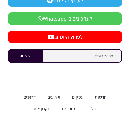
לערוץ הטלגרם
לעדכונים ב-Whatsapp
לערוץ היוטיוב
שליחה
חדשות
עסקים
אירועים
דרושים
נדל”ן
מתכונים
תקנון אתר