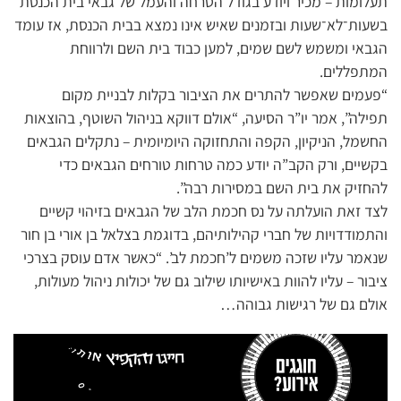
תעלומות – מכיר ויודע בגודל הטרחה והעמל של גבאי בית הכנסת
בשעות־לא־שעות ובזמנים שאיש אינו נמצא בבית הכנסת, אז עומד
הגבאי ומשמש לשם שמים, למען כבוד בית השם ולרווחת
המתפללים.
“פעמים שאפשר להתרים את הציבור בקלות לבניית מקום
תפילה”, אמר יו”ר הסיעה, “אולם דווקא בניהול השוטף, בהוצאות
החשמל, הניקיון, הקפה והתחזוקה היומיומית – נתקלים הגבאים
בקשיים, ורק הקב”ה יודע כמה טרחות טורחים הגבאים כדי
להחזיק את בית השם במסירות רבה”.
לצד זאת הועלתה על נס חכמת הלב של הגבאים בזיהוי קשיים
והתמודדויות של חברי קהילותיהם, בדוגמת בצלאל בן אורי בן חור
שנאמר עליו שזכה משמים ל’חכמת לב’. “כאשר אדם עוסק בצרכי
ציבור – עליו להוות באישיותו שילוב גם של יכולות ניהול מעולות,
אולם גם של רגישות גבוהה…