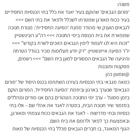
משנה:
‘פורום הגבאים’ שהוקם בעיר יאגד את כלל בתי הכנסיות החסידיים
בעיר ככוח מאורגן שמטרתו לשכלל ולפאר את בתי השם >>>
לגבאים הוענק שי מהודר מתנת ‘הסיעה החסידית’: מנורת חנוכה
שמפארת את בית הכנסת בימי החנוכה >>> רה”ע רובינשטיין:
“זכות היא לנו לעמוד לימין הגבאים הזוכים לשרת בקודש” >>>
יו”ר הסיעה אייזנשטיין: “רק יודע תעלומות מכיר בגודל הטרחה
והיגיעה של הגבאים המסורים למען בית השם” >>> רשמים,
מסקנות ותובנות
@שמעון כהן
כמאה מגבאי בתי הכנסיות בעירנו השתתפו בכנס היסוד של ‘פורום
הגבאים’ שנערך בארגון וביוזמת ‘הסיעה החסידית’. הפורום הוקם
בזמן מסוגל – ערב ימי החנוכה הטהורים בהם אנו מודים ומהללים
במזמור שיר חנוכת הבית, במטרה לאגד את אהלי שם – אלו בתי
כנסיות ובתי מדרשות – לאגד את הגבאים ככוח עצמתי ומאורגן,
ובאמצעות כך לפאר ולרומם את בית השם.
הגוף המאוגד, בו חברים הגבאים מכלל בתי הכנסיות של מאות