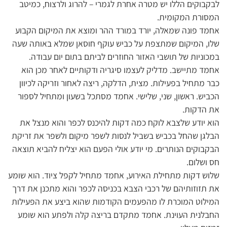
לבקבוקים הללו יש מטרה אחרת לגמרי – להרוג ולרצוח, כמיטב
המסורת המקומית.
אחמד פונה שמאלה, יורד במורד ההר ומוצא את המיקום הקבוע
שלו, המיקום שמתצפת על כביש עוקף חוסאן שמלא באותה שעה
במכוניות של תושבי האזור החוזרים לביתם בתום יום עבודה.
אחמד מתיישב. מדליק לעצמו סיגריה ודקותיים לאחר מכן הוא
כבר מתחיל בפעילות. מצית, הדלקה, ריצה לאחור וזריקה לכיוון
הכביש. ראשון, שני, שלישי. אחמד מסתכל בשעון ומתחיל לספור
את הדקות.
הוא יודע שלצבא לוקח כמה דקות להיכנס לכפר והוא מנצל את
הבלגן שהחל בכביש בשביל לנסות לשפר מיקום ולשפר את זריקת
הבקבוקים הנותרים. מי יודע אולי הפעם הוא יצליח להביא תוצאה
חס ושלום.
שלוש דקות מתחילת האירוע, אחמד מתחיל לקפל ציוד. הוא שומע
את תזוזותיהם של רכבי הצבא בכניסה לכפר והוא מתכנן את דרך
המילוט המוכרת לו מהפעמים הקודמות שהוא ביצע את הפעילות
החבלנית העוינת. אחמד מתקדם בריצה קלה ולפתע הוא שומע