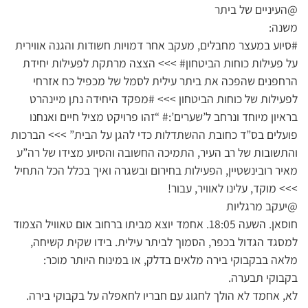
@העיניים של ביתר
משנה:
#סיוע במעצר מחבלים, מעקב אחר דמויות חשודות והגנה אווירית
על פעילות כוחות הביטחון# >>> הצצה מרתקת לפעילות יחידת
הרחפנים שהפכה את ביתר עילית לסמל של מכפיל כח אזרחי
לפעילות של כוחות הביטחון >>> #מפקד היחידה נתן מיינהרט
בראיון מיוחד ונרחב ל’שערים’:# “זהו פרויקט מציל חיים ואנחנו
פועלים בס”ד כחובת ההשתדלות כדי להגן על הבית” >>> הברכות
והתשובות של רב העיר, התמיכה החשובה והסיוע מצידו של רה”ע
מאיר רובינשטיין, הפעילות בחירום ובשגרה ואיך בכלל הכל התחיל
>>> מוקד, עלינו לאוויר, עבור!
@יעקב מרגליות
חוסאן. השעה 18:05. אחמד יוצא מביתו ברחוב אום טאוויל הצמוד
למסגד הגדול בכפר, הסמוך לביתר עילית. בידו שקית קשיחה,
מלאה בבקבוקי בירה מלאים בדלק, או במינוח היותר מוכר:
בקבוקי תבערה.
לא, אחמד לא הולך לחגוג עם חבריו לחאפלה על בקבוקי בירה.