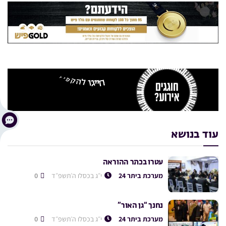
עוד בנושא
עטרו בכתר ההוראה
מערכת ביתר 24
י״ג בכסלו ה׳תשפ״ד
0
נחנך “גן האור”
מערכת ביתר 24
י״ג בכסלו ה׳תשפ״ד
0