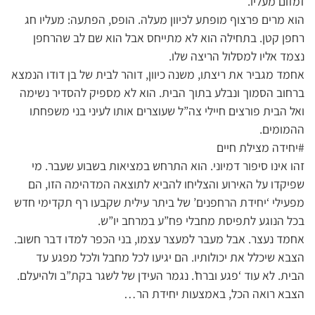
זמזום מעליו.
הוא מרים פרצוף מופתע לכיוון מעלה. הופס, הפתעה: מעליו חג
רחפן קטן. בתחילה הוא לא מתייחס אבל הוא שם לב שהרחפן
נצמד אליו למסלול הריצה שלו.
אחמד מגביר את ריצתו, משנה כיוון, דוהר לבית של בן דודו הנמצא
ברחוב הסמוך ונבלע בתוך הבית. הוא לא מספיק להסדיר נשימה
ואל הבית פורצים חיילי צה”ל שעוצרים אותו לעיני בני משפחתו
ההמומים.
#יחידה מצילת חיים
זהו אינו סיפור דמיוני. הוא התרחש במציאות בשבוע שעבר. מי
שפיקדו על האירוע והצליחו להביא לתוצאה המדהימה הזו, הם
מפעילי ‘יחידת הרחפנים’ של ביתר עילית שקבעו רף תקדימי חדש
בכל הנוגע לתפיסת מחבלי פח”ע במרחב יו”ש.
אחמד נעצר. אבל מעבר למעצר עצמו, בני הכפר למדו דבר חשוב.
הצבא שיכלל את יכולותיו. הם יגיעו לכל מחבל ולכל מפגע עד
הבית. לא עוד ‘פגע וברח’. נגמר העידן של לשגר בקת”ב ולהיעלם.
הצבא רואה הכל, באמצעות יחידת הר…