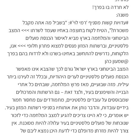
לא תרדה בו בפרך!
משנה:
#עדויות קשות מסניף ‘רמי לוי’#: “בשביל מה אתה מקבל
משכורת?”, הטיח לקוח בחוצפה באחיו שעמד לשרתו >>> המצב
הביטחוני והמלחמה בארץ מביא לאיסור הכנסת פועלים
פלסטיניים, וברשתות המזון מנסים למצוא פתרון חלופי >>> אנו,
הלקוחות, נדרשים להתחשב באחינו-בשרנו ולא לרדות בהם בפרך
@שמעון כהן
המצב הביטחוני בארץ ישראל גורם לכך שהצבא אינו מאפשר
הכנסת פועלים פלסטיניים לערים היהודיות, ובכלל זה לעירנו ביתר
עילית. מזה שבועיים, מאז פרוץ המלחמה, שובתים כל אתרי
הבנייה והשיפוצים בעיר, ולצד זאת – גם הרשתות והמרכולים
שמבוססים על עובדים פלסטיניים, מתמודדים עם מחסור חמור
בידיים עובדות, והדבר נותן את אותותיו בסניפי רשתות המזון בעיר.
יש אומרים, כי לא היינו צריכים להגיע למצב המלחמה כדי לזכור
שנוכחות של פועלים פלסטיניים בעיר עלולה להיות מסוכנת. אין
צורך להיות מזרחן מדופלם כדי לדעת היכן נמצא ליבם של