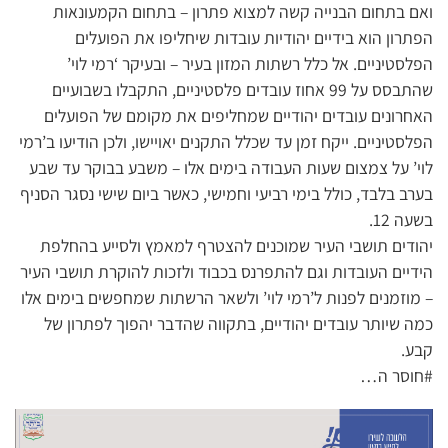
ואם בתחום הבנייה קשה למצוא פתרון – בתחום הקמעונאות
הפתרון הוא בידיים יהודיות עובדות שיחליפו את הפועלים
הפלסטיניים. אל כלל רשתות המזון בעיר – ובעיקר ‘רמי לוי’
שהתבסס על 99 אחוז עובדים פלסטיניים, התקבלו בשבועיים
האחרונים עובדים יהודיים שמחליפים את מקומם של הפועלים
הפלסטיניים. ייקח זמן עד שכלל התקנים יאויישו, ולכן הודיעו ב’רמי
לוי’ על צמצום שעות העבודה בימים אלו – משבע בבוקר עד שבע
בערב בלבד, כולל בימי רביעי וחמישי, כאשר ביום שישי נסגר הסניף
בשעה 12.
יהודים תושבי העיר שמוכנים להצטרף למאמץ ולסייע בהחלפת
הידיים העובדות וגם להתפרנס בכבוד ולזכות להוקרת תושבי העיר
– מוזמנים לפנות ל’רמי לוי’ ולשאר הרשתות שמחפשים בימים אלו
כמה שיותר עובדים יהודיים, בתקווה שהדבר יהפוך לפתרון של
קבע.
#חוסר ה…