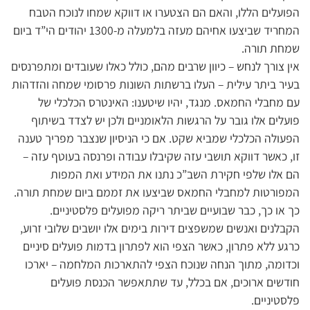
הפועלים הללו, והאם הם הצטערו או דווקא שמחו לנוכח הטבח
המחריד שביצעו אחיהם מעזה בלמעלה מ-1300 יהודים הי”ד ביום
שמחת תורה.
אין צורך לנחש – כיוון שרבים מהם, כולל כאלו שעובדים ומתפרנסים
בעיר ביתר עילית – העלו ברשתות השונות פרסומי שמחה והזדהות
עם מחבלי החמאס. מנגד, יהיו שיטענו: האינטרס הכלכלי של
פועלים אלו גובר על הרגשות הלאומניים ולכן יש לצדד בשיתוף
הפעולה הכלכלי שמביא שקט. אם כי הניסיון שנצבר מפריך טענה
זו, כאשר דווקא תושבי עזה שקיבלו עבודה ופרנסה בעוטף עזה –
הם אלו שלפי חקירת השב”כ נתנו את המידע ואת המפות
המפורטות למחבלי החמאס שביצעו את זממם ביום שמחת תורה.
כך או כך, כבר שבועיים שביתר ריקה מפועלים פלסטיניים.
הקבלנים ואנשים שמשפצים דירות בימים אלו יושבים שלובי זרוע,
כרגע ללא פתרון, כאשר הצפי הוא לפתרון בדמות פועלים סיניים
וכדומה, מתוך הנחה שנוכח הצפי להתארכות המלחמה – יארכו
חודשים ארוכים, אם בכלל, עד שתתאפשר הכנסת פועלים
פלסטיניים.