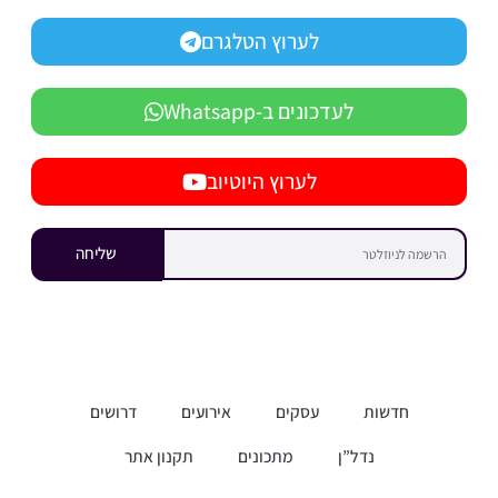
לערוץ הטלגרם
לעדכונים ב-Whatsapp
לערוץ היוטיוב
שליחה
חדשות
עסקים
אירועים
דרושים
נדל”ן
מתכונים
תקנון אתר