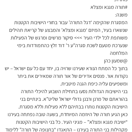
#תורה מגנא ומצלא
משנה:
המסגרת שהקימה ‘דגל התורה’ עבור בחורי הישיבות הקטנות
שנשארו בעיר, המיזם ‘מגנא ומצלא’ והמבצע של קריאת תהילים
משותפת לכל ילדי העיר >>> סיקור מרשים ומרגש של הפעילות
שנערכת מטעם לשכת סגרה”ע ר’ דוד זלץ כהתמודדות בימי
המלחמה
@שמעון כהן
בתוך כל המתח הנורא שעירנו שרויה בו, יחד עם כל עם ישראל – יש
נקודות אור. פנסים אדירים של אור תורה שמאירים את ביתר
ומשפיעים עליה כיפת הגנה מיטבית.
בני הישיבות הגדולות נסעו בתחילת השבוע להיכלי התורה
בהוראתם של מרנן ורבנן גדולי ישראל שליט”א. בינתיים בני
הישיבות הקטנות נותרו בבתיהם ללא פעילות וללא מסגרת.
כאן הגיע תורה של היוזמה המיוחדת, בשעה טובה נפתחה בעירנו
“ישיבת מגנא ומצלא” – מגיני העיר. כל בני הישיבות הקטנות
מקהילות בני התורה בעירנו – התאגדו “בתנופה של תורה” ללימוד