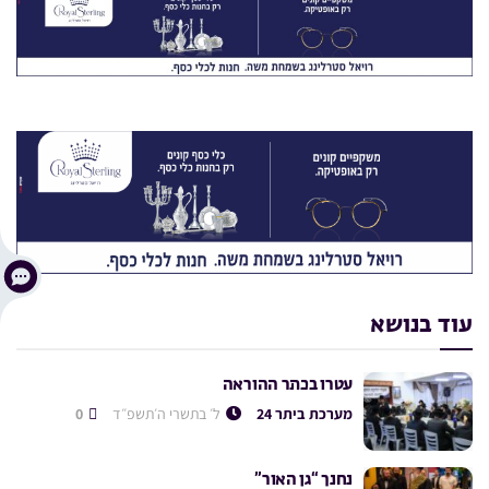
עוד בנושא
עטרו בכתר ההוראה
מערכת ביתר 24
ל׳ בתשרי ה׳תשפ״ד
0
נחנך “גן האור”