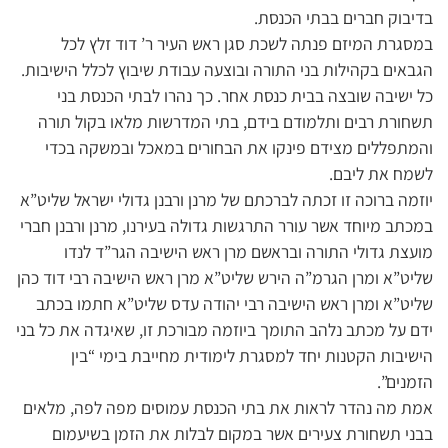
בדיבוק חברים בבתי הכנסת.
במסגרת המיזם פנתה לשכת סגן ראש העיר ר’ דוד זלץ לכל
הגבאים בקהילות בני התורה ובוצעה עבודת שיבוץ לכלל הישיבות.
כל ישיבה שובצה בבית כנסת אחר. כך נהרו לבתי הכנסת בני
תשחורת רבים ותלמודם בידם, בתי המדרשות מלאו בקול תורה
והמתפללים מצידם פינקו את הבחורים במאכל ובמשקה בכדי
לשמח את ליבם.
יוזמה ברוכה זו זכתה לברכתם של מרנן ורבנן גדולי ישראל שליט”א
במכתב מיוחד אשר עורר התרגשות גדולה בעירנו, מרנן ורבנן חברי
מועצת גדולי התורה ובראשם מרן ראש הישיבה הגר”ד לנדו
שליט”א ומרן הגרמ”ה הירש שליט”א מרן ראש הישיבה רבי דוד כהן
שליט”א ומרן ראש הישיבה רבי יהודה עדס שליט”א חתמו בכתב
ידם על מכתב נלהב התומך ביוזמה מבורכת זו, שאיגדה את כל בני
הישיבות הקטנות יחד למסגרת לימודית מחייבת בימי “בין
הזמנים”.
אמת מה נהדר לראות את בתי הכנסת עמוסים מפה לפה, מלאים
בבני תשחורת צעירים אשר במקום לבלות את הזמן בשיעמום