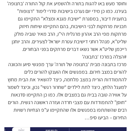
וחוסר מעש באו להגות בתורה ולהשמיע את קול התורה ‘בתנופה’
בעירנו. כמו כן מידי יום נערכו בישיבות סדרי לימוד “רצופות”
בתענית דיבור, במסגרת “ישיבת מגנא ומצלא” התקיימו גם
תכניות מרתקות לבני הישיבות, בהם התקיימו שיחות חיזוק
מרתקות מפי הרב אהרון מרגלית הי”ו, הרב מאיר טוביה פולק
שליט”א, מנהל רוחני דישיבת עטרת ישראל לצעירים. והרב יוחנן
רייכמן שליט”א אשר נשאו דברים מרתקים בפני הבחורים.
#הצלה במרכז ‘בתבונה’
מרכז בתבונה מבית ‘בתנופה של תורה’ ערך מפגשי סיוע והכוונה
להורים במצב חירום. במפגשים אלו הוענקו להורים כלים
להתמודדות הורית במצב מלחמה, כיצד להשאיר את הבית מחוץ
למעגל הלחץ, כיצד לתת לילדים “שחרור רגשי” נכון, וכיצד לשמור
על אווירה טובה בבית גם במצבים אלו. כמו כן התקיימו סדנאות
“חוסן” להתמודדות עם מצבי חרדה ועזרה ראשונה רגשית. הורים
רבים שהשתתפו במפגשים אלו שהתקיימו ע”פ הנחיות רשויות
החירום – הביעו סיפ…