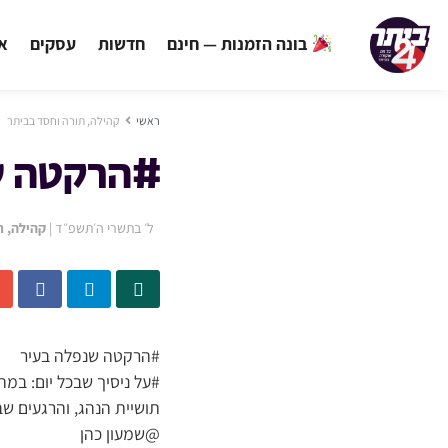
בונה הזמנות — חינם
חדשות
עסקים
אי
ראשי
קהילה, תורה וחסד בביתר
#הרקטה ש
ל׳ בתשרי ה׳תשפ״ד
|
קהילה, ת
#הרקטה שנפלה בעיר
#על ניסיך שבכל יום: במה
תושיית הנהג, והרגעים ש
@שמעון כהן