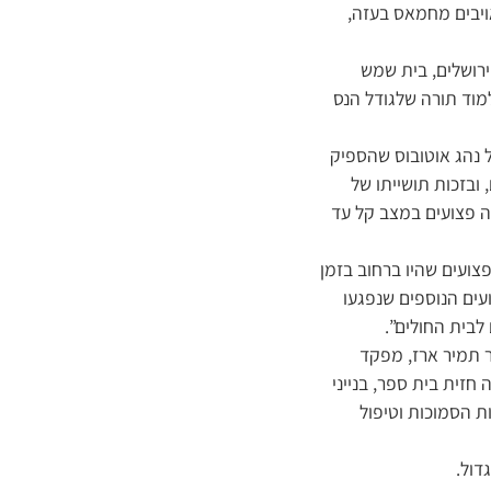
ויבים מחמאס בעזה,
ירושלים, בית שמש
למוד תורה שלגודל הנס
ל נהג אוטובוס שהספיק
ובזכות תושייתו של
עה פצועים במצב קל עד
צועים שהיו ברחוב בזמן
 ילד כבן 10 שכב על הכביש כשהוא בהכרה וסובל מרסיסים בגבו ו-3 הפצועים הנוספים שנפגעו
לבית החולים”.
ר תמיר ארז, מפקד
חזית בית ספר, בנייני
ות הסמוכות וטיפול
דול.