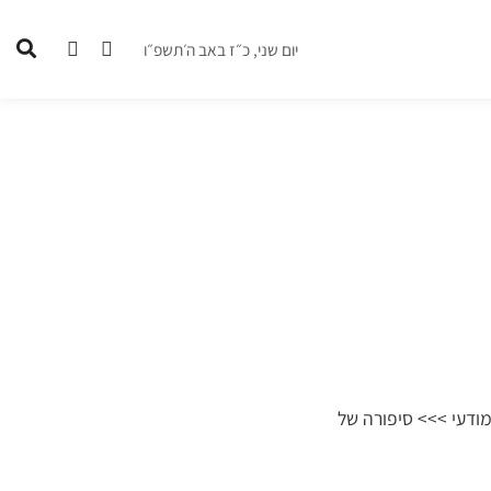
יום שני, כ״ז באב ה׳תשפ״ו
מודעי >>> סיפורה של