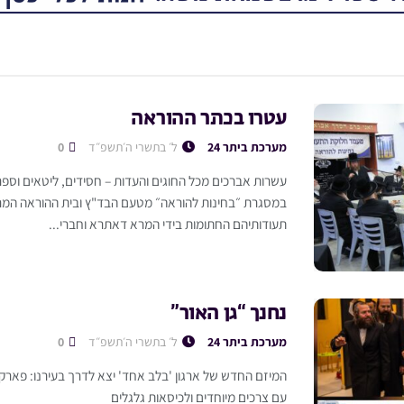
עטרו בכתר ההוראה
מערכת ביתר 24
ל׳ בתשרי ה׳תשפ״ד
0
עשרות אברכים מכל החוגים והעדות – חסידים, ליטאים וספר
במסגרת ״בחינות להוראה״ מטעם הבד"ץ ובית ההוראה המרכ
תעודותיהם החתומות בידי המרא דאתרא וחברי...
נחנך “גן האור”
מערכת ביתר 24
ל׳ בתשרי ה׳תשפ״ד
0
המיזם החדש של ארגון 'בלב אחד' יצא לדרך בעירנו: פארק יי
עם צרכים מיוחדים ולכיסאות גלגלים