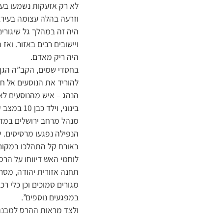
לא רק אזעקות נשמעו בעי
וזרעה בהלה עצומה בעיר,
היה זה במהלך גל שיגורים
ויישובים רבים באזור. וא
היה ריק מאדם.
בחסדי שמים, הקב”ה הגן ע
להוריד את הנוסעים אל ח
הנהג – איש מהנוסעים לא 
בינוני, וילד כבן 10 במצב קשה עם רסיסים בגב.
מנהל מרחב ירושלים במד”
באורח קל התהלכו במקום. 
לוחמי האש דיווחו על הרס
תחנה אזורית יהודה, מסר:
מגורים סמוכים וכן כלי ר
במפגעים נוספים”.
ולצד מראות ההרס למבנה 