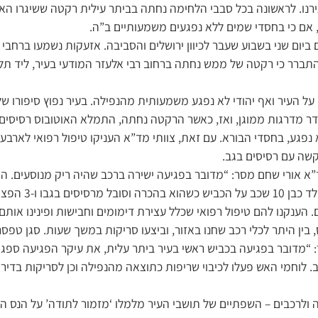
רנו. לראשונה בכל סבבי הלחימה נחתה בביתר עילית רקטה ששיגרו הא
 אם כי בחסדי שמים ללא נפגעים משמעותיים ב”ה.
 ביום שני בשבוע שעבר לכיוון ירושלים והסביבה. אזעקות נשמעו ברחבי 
ז התברר כי רקטה של ממש נחתה ברחוב רבי אלעזר המודעי בעיר, ליד ת
ל העיר ואף יהודי לא נפגע משמעותית מהנפילה. בעיר נפוץ סיפורו ש
דר מדרגות ממוגן, ואז, כאשר הרקטה נחתה, התמלא האוטובוס רסיסים, 
נפגע, בחסדי הבורא. עם זאת, צוותי מד”א העניקו טיפול רפואי לארב
א אורי שחם מסר: “מדובר בפגיעה ישירה ברכב שהיה ריק מנוסעים. הפ
הנפילה נפגעו מרסיסים.
הענקנו להם טיפול רפואי שכלל עצירת דימומים וחבישות ופינינו אותם 
, בין היתר לכלי רכב שחנו באזור, וביצעו סריקות במשך שעות. סגן טפס
 “מדובר בפגיעה בכביש ראשי בעיר ביתר עלית, את עיקר הפגיעה ספגה 
כב. לוחמי האש פעלו לכיבוי שריפות כתוצאה מהנפילה וכן לסריקות בדיר
ולרכבים – השפתיים של תושבי העיר מלמלו ‘מזמור לתודה’ על הנס הג