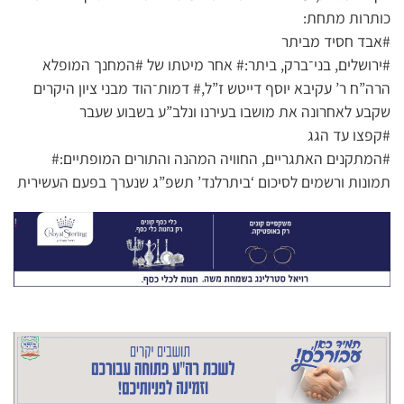
כותרות מתחת:
#אבד חסיד מביתר
#ירושלים, בני־ברק, ביתר:# אחר מיטתו של #המחנך המופלא
הרה”ח ר’ עקיבא יוסף דייטש ז”ל,# דמות־הוד מבני ציון היקרים
שקבע לאחרונה את מושבו בעירנו ונלב”ע בשבוע שעבר
#קפצו עד הגג
#המתקנים האתגריים, החוויה המהנה והתורים המופתיים:#
תמונות ורשמים לסיכום ‘ביתרלנד’ תשפ”ג שנערך בפעם העשירית