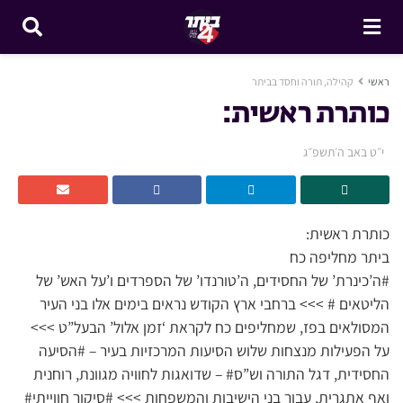
ראשי
קהילה, תורה וחסד בביתר
כותרת ראשית:
י״ט באב ה׳תשפ״ג
כותרת ראשית:
ביתר מחליפה כח
#ה’כינרת’ של החסידים, ה’טורנדו’ של הספרדים ו’על האש’ של
הליטאים # >>> ברחבי ארץ הקודש נראים בימים אלו בני העיר
המסולאים בפז, שמחליפים כח לקראת ‘זמן אלול’ הבעל”ט >>>
על הפעילות מנצחות שלוש הסיעות המרכזיות בעיר – #הסיעה
החסידית, דגל התורה וש”ס# – שדואגות לחוויה מגוונת, רוחנית
ואף אתגרית, עבור בני הישיבות והמשפחות >>> #סיקור חווייתי#