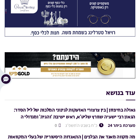
עוד בנושא
גאולה בחיפזון | בין צרצורי האזעקות לגינוני המלכות של ליל הסדר:
הגאון רבי ישעיה שוורץ שליט’א, ראש ישיבת ‘והגית’ ומגדולי ה
מערכת ביתר 24
כ״ח בשבט ה׳תשפ״ג
0
מה מקווה מאגד את הבלנים | התאגדות היסטורית של בעלי המקוואות