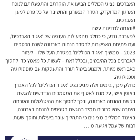
האברכים ונציגי הכוללים הביעו את הוקרתם והתפעלותם לנוכח
הארגון המדוקדק, הסדר המאורגן והחשיבה על כל פרט למען
האברכים.
#והנחה למדינות עשה
למערכת נודע, כי כחלק מהפעילות הענפה של ‘איגוד האברכים’,
ועם פתיחת האפשרות להסדר הנחות בארנונה לשנת הכספים
2023 – ממשיך ‘איגוד הכוללים’ במטרת העל שלו – לעזור
לאברכים בכל ההיבטים, ובכלל זאת – לעשות כל מאמץ כדי לחסוך
כאב ראש מיותר, ולמנוע ביטול תורה והתעסקות עם טופסולוגיה
וטכנולוגיה.
כחלק מכך, בימים אלה מגיע נציג ‘איגוד הכוללים’ לכל האברך
באופן אישי, על מנת לאסוף את המסמכים הנדרשים להגשת
בקשת ההנחה בארנונה, ובכך לחסוך את ההיטלטלות והטרחה
היתרה שהיו כרוכים תמיד בהגשת הטפסים להנחה בארנונה.
באיגוד הכוללים מציינים כי התהליך עובר ביעילות וחוסך שעות
רבות של עמל ויגיעה מי…