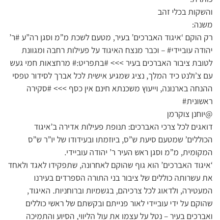
והשקות בכלי זהב
משנה:
רק הוקם ‘איגוד האברכים’ בעיר, מטעם לשכת מ”מ וסגן רה”ע #ר’
יהודה עוביידי# – וכבר מנצח האיגוד על פעילות רחבה ומגוונת
לטובת ציבור האברכים בעיר >>> #בתפריט:# מרחצאות חמי געש
עם צ’ולנט כיד המלך, נציג שמגיע אישית לכל אברך לסידור טפסי
ההנחה בארנונה, וייעוץ משכנתא חינם אין כסף >>> #סקירה
ראשונית#
@יוחנן צוקרמן
דואגים לכל צרכי האברכים: תנופת פעילות אדירה ב’איגוד
הכוללים’ שמטעם סיעת ש”ס, ביוזמתו ובעידודו של יו”ר ש”ס
המקומית, מ”מ וסגן ראש העיר ר’ יהודה עוביידי.
‘איגוד האברכים’ הוא גוף שהוקם לאחרונה, שתפקידו לאגד ולאחד
את עשרותה כוללים של ציבור בני התורה הספרדים בעירנו
המעטירה, ולדאוג לכל צרכיהם, בגשמיות וברוחניות. האיגוד,
שהוקם על ידי עוביידי לאור פנייתם ובקשתם של ראשי כוללים
ואברכים בעיר – נטל על עצמו את עול הליווי, הסיוע והתמיכה