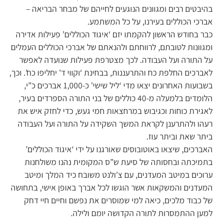
בהיבטים רבים ומגוונים הנוגעים לחייהם של מבחר הבריאה –
אברכי הכוללים בעירנו, על כל המשתמע.
כבר בחודש הראשון להקמתו יזם ‘איגוד הכוללים’ פעילות אדירה
ומגוונות לטובתם, לרווחתם ולהנאתם של אברכי הכוללים העמלים
על התורה ועל העבודה. לכך מצטרפת פעילות שנועדה לאפשר
לאברכים החלפת כח והתרעננות, בבחינת ‘וקווי ד’ יחליפו כח’. וכך,
בשבועות האחרונים יצאו מדי ‘ליל שישי’ כ-1,000 אברכים כ”י,
הלומדים בלמעלה מ-40 כוללים של בני התורה הספרדים בעיר,
לאגירת כוחות וכגיבוש במרחצאות חמי געש, כדי לחזק איש את
רעהו ולהתרענן לקראת המשך השקידה על התורה ועל העבודה
ביתר שאת וביתר עוז.
האברכים, שיצאו באוטובוסים שאורגנו על ידי ‘איגוד הכוללים’
בתמיכתה ובחסותה של סיעת ש”ס המקומית נהנו משולחנות
ערוכים במיטב המעדנים, עם צ’ולנט משובח כיד המלך ומיטב
המעדנים והמשקאות אשר הוגשו לכל אברך באופן אישי, בתחושה
של כבוד מלכים, כיאה למי שמוסרים את נפשם וחיים חיי דחק
למען ההתמסרות לתורה הקדושה יומם ולילה.