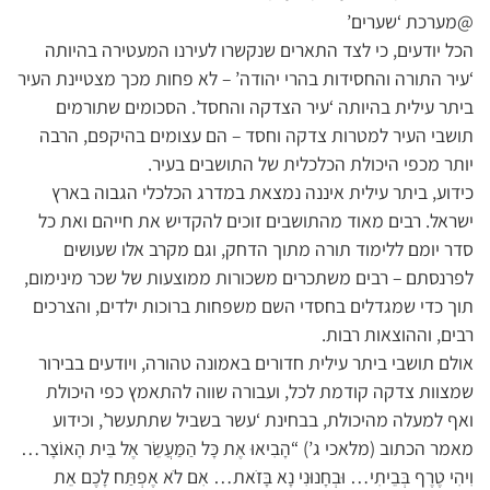
@מערכת ‘שערים’
הכל יודעים, כי לצד התארים שנקשרו לעירנו המעטירה בהיותה
‘עיר התורה והחסידות בהרי יהודה’ – לא פחות מכך מצטיינת העיר
ביתר עילית בהיותה ‘עיר הצדקה והחסד’. הסכומים שתורמים
תושבי העיר למטרות צדקה וחסד – הם עצומים בהיקפם, הרבה
יותר מכפי היכולת הכלכלית של התושבים בעיר.
כידוע, ביתר עילית איננה נמצאת במדרג הכלכלי הגבוה בארץ
ישראל. רבים מאוד מהתושבים זוכים להקדיש את חייהם ואת כל
סדר יומם ללימוד תורה מתוך הדחק, וגם מקרב אלו שעושים
לפרנסתם – רבים משתכרים משכורות ממוצעות של שכר מינימום,
תוך כדי שמגדלים בחסדי השם משפחות ברוכות ילדים, והצרכים
רבים, וההוצאות רבות.
אולם תושבי ביתר עילית חדורים באמונה טהורה, ויודעים בבירור
שמצוות צדקה קודמת לכל, ועבורה שווה להתאמץ כפי היכולת
ואף למעלה מהיכולת, בבחינת ‘עשר בשביל שתתעשר’, וכידוע
מאמר הכתוב (מלאכי ג’) “הָבִיאוּ אֶת כָּל הַמַּעֲשֵׂר אֶל בֵּית הָאוֹצָר…
וִיהִי טֶרֶף בְּבֵיתִי… וּבְחָנוּנִי נָא בָּזֹאת… אִם לֹא אֶפְתַּח לָכֶם אֵת