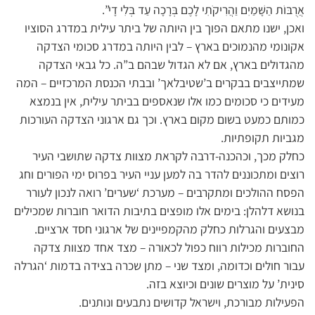
אֲרֻבּוֹת הַשָּׁמַיִם וַהֲרִיקֹתִי לָכֶם בְּרָכָה עַד בְּלִי דָי”.
ואכן, ישנו מתאם הפוך בין היותה של ביתר עילית במדרג הסוציו
אקונומי מהנמוכים בארץ – לבין היותה במדרג סכומי הצדקה
מהגדולים בארץ, אם לא הגדול שבהם ב”ה. כל גבאי הצדקה
שמתייצבים בבקרים ב’שטיבלאך’ ובבתי הכנסת המרכזיים – המה
מעידים כי סכומים כמו אלו שנאספים בביתר עילית, אין בנמצא
כמותם כמעט בשום מקום בארץ. וכך גם ארגוני הצדקה העורכות
מגביות תקופתיות.
כחלק מכך, וכהכנה-דרבה לקראת מצוות צדקה שתושבי העיר
רוצים ומתכוננים להדר בה למען עניי העיר בפרוס ימי הפורים וחג
הפסח ההולכים ומתקרבים – מערכת ‘שערים’ רואה לנכון לעורר
בנושא דלהלן: בימים אלו מופצים בתיבות הדואר חוברות שמכילים
מבצעים והגרלות כחלק מהקמפיינים של ארגוני חסד ארציים.
החוברות מכילות רווח כפול לכאורה – מצד אחד מצוות צדקה
עבור חולים וכדומה, ומצד שני – מתן שכרה בצידה בדמות ‘הגרלה
סינית’ על מוצרים שונים וכיוצא בזה.
הפעילות מבורכת, וישראל קדושים נתבעים ונותנים.