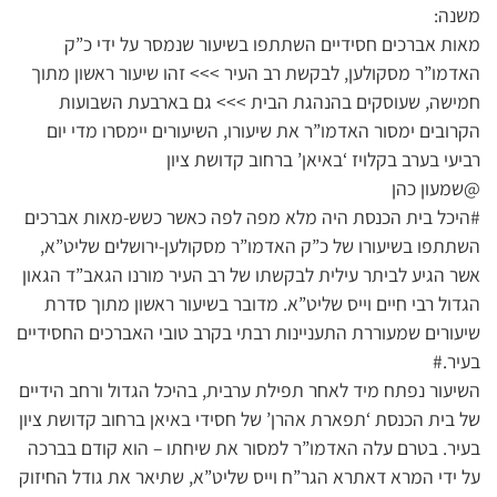
משנה:
מאות אברכים חסידיים השתתפו בשיעור שנמסר על ידי כ”ק
האדמו”ר מסקולען, לבקשת רב העיר >>> זהו שיעור ראשון מתוך
חמישה, שעוסקים בהנהגת הבית >>> גם בארבעת השבועות
הקרובים ימסור האדמו”ר את שיעורו, השיעורים יימסרו מדי יום
רביעי בערב בקלויז ‘באיאן’ ברחוב קדושת ציון
@שמעון כהן
#היכל בית הכנסת היה מלא מפה לפה כאשר כשש-מאות אברכים
השתתפו בשיעורו של כ”ק האדמו”ר מסקולען-ירושלים שליט”א,
אשר הגיע לביתר עילית לבקשתו של רב העיר מורנו הגאב”ד הגאון
הגדול רבי חיים וייס שליט”א. מדובר בשיעור ראשון מתוך סדרת
שיעורים שמעוררת התעניינות רבתי בקרב טובי האברכים החסידיים
בעיר.#
השיעור נפתח מיד לאחר תפילת ערבית, בהיכל הגדול ורחב הידיים
של בית הכנסת ‘תפארת אהרן’ של חסידי באיאן ברחוב קדושת ציון
בעיר. בטרם עלה האדמו”ר למסור את שיחתו – הוא קודם בברכה
על ידי המרא דאתרא הגר”ח וייס שליט”א, שתיאר את גודל החיזוק