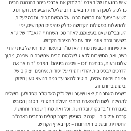
שיש בהגעתו של האדמו”ר לחזק את אברכי ביתר בהנהגת הבית
כהלכה, למען הדורות הבאים. הרב שליט”א הביע את תקוותו כי
השיעור יפעל את הרושם הרצוי על המשתתפים, ונזכה לעלות
ולהתעלות במסילות הקדושה כחלק מהימים הקדושים, ימי
השובבי”ם שאנו בעיצומם. לאחר מכן השתתף הגאב”ד שליט”א
בשיעור וכרה אוזניו יחד עם כל הציבור הקדוש.
את שיחתו הכובשת פתח האדמו”ר בתיאור יסודותיו של בית יהודי
כשר, ואת החשיבות לדאוג לשלמות הבית שתשרה בו שכינה, מתוך
שלום ורעות, בבחינת ‘זכו – שכינה ביניהם’. האדמו”ר תיאר את
הדרכים לבסס בית יהודי וחסידי על יסודות איתנים ויצוקים של
אמונה ויראת שמים, והיטיב לתאר עד כמה הנושא טעון חיזוק
וביסוס בדורנו זה.
בשנים האחרונות יצאו שיעוריו של כ”ק האדמו”ר מסקולען-ירושלים
לתהילה ולשם ולתפארת ברחבי העולם החסידי. הסגנון הכובש
בעבודת ד’ בדבקות ובקדושה, וכל זאת מתוך שמחה ותחושת
קרבת א־לוקים – קנה לו מוניטין בקרב קהלים נרחבים בארה”ב
החסידית, ובשנים האחרונות – אף בארץ הקודש.