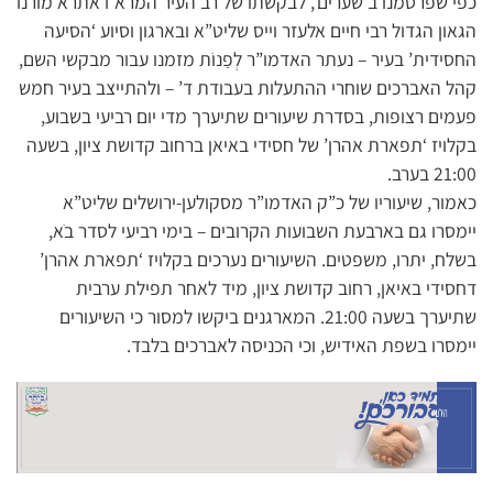
כפי שפרסמנו ב’שערים’, לבקשתו של רב העיר המרא דאתרא מורנו
הגאון הגדול רבי חיים אלעזר וייס שליט”א ובארגון וסיוע ‘הסיעה
החסידית’ בעיר – נעתר האדמו”ר לְפַנוֹת מזמנו עבור מבקשי השם,
קהל האברכים שוחרי ההתעלות בעבודת ד’ – ולהתייצב בעיר חמש
פעמים רצופות, בסדרת שיעורים שתיערך מדי יום רביעי בשבוע,
בקלויז ‘תפארת אהרן’ של חסידי באיאן ברחוב קדושת ציון, בשעה
21:00 בערב.
כאמור, שיעוריו של כ”ק האדמו”ר מסקולען-ירושלים שליט”א
יימסרו גם בארבעת השבועות הקרובים – בימי רביעי לסדר בֹא,
בשלח, יתרו, משפטים. השיעורים נערכים בקלויז ‘תפארת אהרן’
דחסידי באיאן, רחוב קדושת ציון, מיד לאחר תפילת ערבית
שתיערך בשעה 21:00. המארגנים ביקשו למסור כי השיעורים
יימסרו בשפת האידיש, וכי הכניסה לאברכים בלבד.