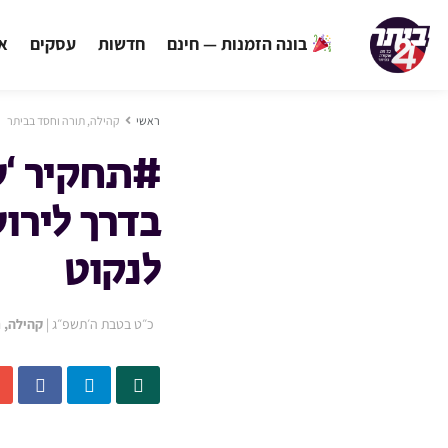
בונה הזמנות — חינם
חדשות
עסקים
אי
ראשי
קהילה, תורה וחסד בביתר
#תחקיר ‘ש
בדרך לירו
לנקוט
כ״ט בטבת ה׳תשפ״ג
|
קהילה, 