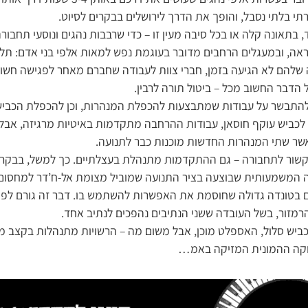
תי בלתי נסבל, והופך את הדרך לירושלים בבקרים לסיוט.
בתאונה קלה או בכל סיבה מעין זו – כדי שרבבות נהגים ונוסעי תחבורה 
וראה, ובמעגלים הרחבים מדובר בעוגמת נפש למאות אלפי בני אדם: ת
להם לא הגיעה בזמן, חברי צוות לעבודה שחברם מאחר לפגישה חשובה
ל הדבר החשוב מכל – ביטול תורה לרבין.
להתבשר על עבודות שמתבצעות להכפלת המנהרות, וכן להכפלת הכביש
לכביש עוקף חוסאן, עבודות ההרחבה מתקדמות באיטיות מרגיזה, אבל
שר שתי המנהרות החדשות מוכנות כבר לתנועה.
שור לתחבורה – גם ההתקדמות מתנהלת בעצלתיים. כך למשל, בבקרים 
ה המשמעותית שבוצעה בציר התנועה שמוביל מצומת אל-ח’דר למחסום
עם בטונדה גדולה שחוסמת את האפשרות להשתמש בו. דבר זה גורם לפ
רמזור, בשל העובדה ששני הנתיבים נהפכים לנתיב אחד.
ביש סלול, האספלט מוכן, אבל משום מה – הרשויות מתנהלות בקצב מ
וקה ההמונית המזיקה באמ…