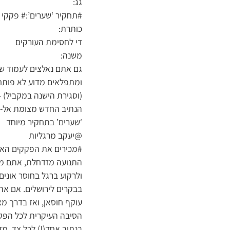
גג:
#תחקיר ‘שערים’:# פקקי ה
כותרת:
די לחסימת העורקים
משנה:
גם אתם נאלצים לעמוד שע
ומתפלאים מדוע לא פות
(וסגירת הישנה במקביל) 
הנתיב החדש מצומת אל-ח’
‘שערים’ בתחקיר מיוחד
@יעקב מרגליות
#מכירים את הפקקים הארו
התנועה מזדחלת, אתם מאח
ולרקוע ברגל בחוסר אוני
בבקרים לירושלים. אם את
עוקף חוסאן, ואז בדרך מ
הסיבה העיקרית לכל הפקק