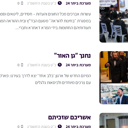
מערכת ביתר 24
כ״ט בטבת ה׳תשפ״ג
0
עשרות אברכים מכל החוגים והעדות – חסידים, ליטאים וספר
במסגרת ״בחינות להוראה״ מטעם הבד"ץ ובית ההוראה המרכ
תעודותיהם החתומות בידי המרא דאתרא וחברי...
נחנך “גן האור”
מערכת ביתר 24
כ״ט בטבת ה׳תשפ״ג
0
המיזם החדש של ארגון 'בלב אחד' יצא לדרך בעירנו: פארק יי
עם צרכים מיוחדים ולכיסאות גלגלים
אשריכם שזכיתם
מערכת ביתר 24
כ״ט בטבת ה׳תשפ״ג
0