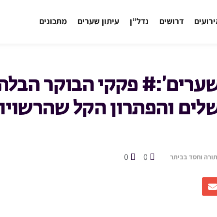
רועים
דרושים
נדל”ן
עיתון שערים
מתכונים
ערים’:# פקקי הבוקר הבלתי
שלים והפתרון הקל שהרשויות
0
0
תורה וחסד בביתר