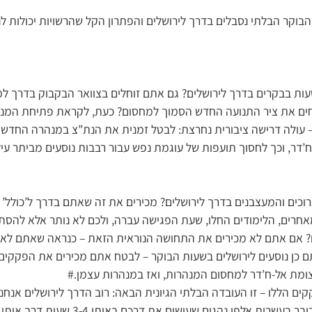
בוקר הבלתי נסבלים בדרך לירושלים והפתרון הקל שהרשויות יכולות ל
ות בבקרים בדרך לירושלים? גם אתם זוחלים בצוואר הבקבוק בדרך ל
חים את ציר התנועה החדש הסמוך למחסום? כעת, לקראת פתיחת המ
– עולה דרישה ציבורית נחרצת: לבטל זמנית את הנת”צ במנהרה החדשה
דר, וכך לחסוך תועפות של עוגמת נפש עבור רבבות נוסעים מביתר עילי
כים והמעצבנים בדרך לירושלים? מכירים את זה שאתם בדרך ל’כולל’ א
רים, הלימודים החלו, שעת הפגישה עברה, ולכם לא נותר אלא להסתכ
ם? אם אתם לא מכירים את התחושה הנוראית הזאת – כנראה שאתם לא 
ם כן נוסעים לירושלים בשעות הבוקר – לבטח אתם מכירים את הפקקים
צומת אל-ח’דר למחסום המנהרות, ואז במנהרות עצמן.#
ים הללו – זו העובדה הבלתי הגיונית הבאה: רוב הדרך לירושלים אנח
בנתיב אחד(!) לכל צד. מדובר בעשרות אלפי נהגים שע