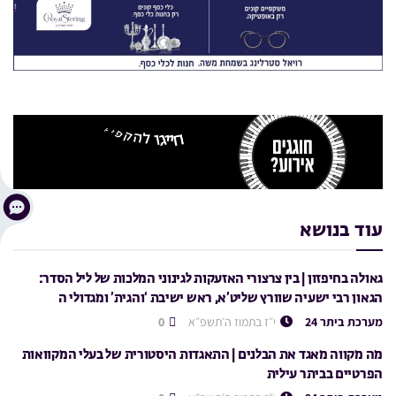
עוד בנושא
גאולה בחיפזון | בין צרצורי האזעקות לגינוני המלכות של ליל הסדר:
הגאון רבי ישעיה שוורץ שליט’א, ראש ישיבת ‘והגית’ ומגדולי ה
מערכת ביתר 24
י״ז בתמוז ה׳תשפ״א
0
מה מקווה מאגד את הבלנים | התאגדות היסטורית של בעלי המקוואות
הפרטיים בביתר עילית