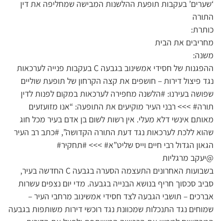
‘שערים’ בעקבות תופעת ההלשנות המבישה שמחליפה את דין
התורה
כותרת:
מחריבים את הבית
משנה:
ההפגנות של חסידי אמשינוב בגבעה C בעקבות פנייה לערכאות
נגד פיצול דירות – חושפים את קצה הקרחון של תופעת שוליים
שפושה בעירנו: #הלשנה מחפירה לערכאות במקום לפנות לדין
תורה# >>> רבני העיר מוקיעים את התופעה: “אנו מזועזעים
מאותם אינשי דלא מעלי. אין רשות לשום בן אדם בעיר מכל חוג
שהוא ללכת לערכאות נגד דעת התורה הקדושה”, #כתב רב העיר
הגאון הגדול רבי חיים וייס שליט”א# >>> #תחקיר#
@יעקב מרגליות
בשבועות האחרונים התעצמה הסערה בגבעה C החדשה בעיר,
סביב סכסוך חריף בנושא הבנייה בגבעה. מדי יום נצפים עשרות
אברכים – תושבי הגבעה לצד חסידי אמשינוב מרחבי העיר –
שמוחים נגד התנכלות שמכוונת נגד רוכשי דירות משותפות בגבעה