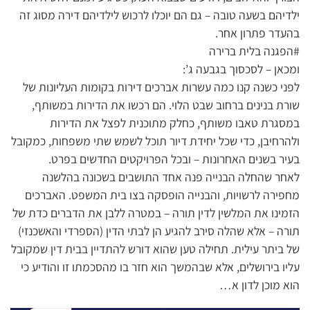
ילדיהם בשעה טובה – גם הם יוכלו לרכוש לילדיהם דירה מסוג זה
בהעדר פתרון אחר.
#הפגנה בלית ברירה
ומכאן – לסכסוך בגבעה ג’:
לפני כשנה קנו כמה עשרות אברכים דירות בקומות העליונות של
שורת בנינים ברחוב שבט הלוי. הם רכשו את הדירות במשותף,
במסגרת טאבו משותף, כחלק מתוכנית לפצל את הדירות
ולהרחיבן, כדי שכל יחידת דיור תוכל לשמש שתי משפחות, כמקובל
בעיר בשנים האחרונות – ובכל הפרויקטים החדשים בפרט.
לאחר שהחלה הבנייה פנה אחד התושבים בשכונה בהלשנה
מחפירה לרשויות, והבנייה הופסקה בצו בית המשפט. האברכים
הזמינו את המלשין לדין תורה – במטרה ללבן את הדברים כדת של
תורה – אלא שהלה סירב להגיע הן לבתי הדין (הספרדי והאשכנזי)
של ביתר עילית. תחילה טען שהוא דורש להתדיין בבית דין שמקובל
עליו בירושלים, אלא שבהמשך הוא חזר בו מהסכמתו זו והודיע כי
הוא מוכן לדון א…