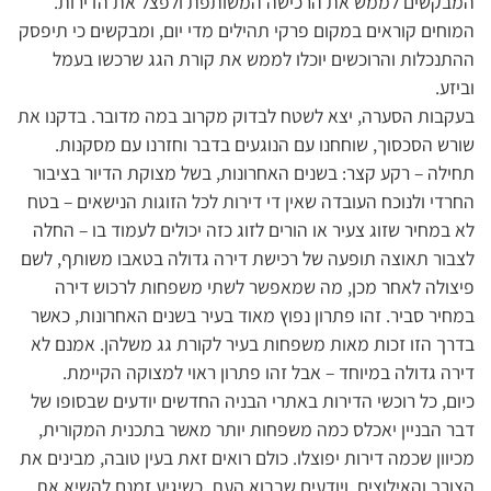
המבקשים לממש את הרכישה המשותפת ולפצל את הדירות.
המוחים קוראים במקום פרקי תהילים מדי יום, ומבקשים כי תיפסק
ההתנכלות והרוכשים יוכלו לממש את קורת הגג שרכשו בעמל
וביזע.
בעקבות הסערה, יצא לשטח לבדוק מקרוב במה מדובר. בדקנו את
שורש הסכסוך, שוחחנו עם הנוגעים בדבר וחזרנו עם מסקנות.
תחילה – רקע קצר: בשנים האחרונות, בשל מצוקת הדיור בציבור
החרדי ולנוכח העובדה שאין די דירות לכל הזוגות הנישאים – בטח
לא במחיר שזוג צעיר או הורים לזוג כזה יכולים לעמוד בו – החלה
לצבור תאוצה תופעה של רכישת דירה גדולה בטאבו משותף, לשם
פיצולה לאחר מכן, מה שמאפשר לשתי משפחות לרכוש דירה
במחיר סביר. זהו פתרון נפוץ מאוד בעיר בשנים האחרונות, כאשר
בדרך הזו זכות מאות משפחות בעיר לקורת גג משלהן. אמנם לא
דירה גדולה במיוחד – אבל זהו פתרון ראוי למצוקה הקיימת.
כיום, כל רוכשי הדירות באתרי הבניה החדשים יודעים שבסופו של
דבר הבניין יאכלס כמה משפחות יותר מאשר בתכנית המקורית,
מכיוון שכמה דירות יפוצלו. כולם רואים זאת בעין טובה, מבינים את
הצורך והאילוצים, ויודעים שבבוא העת, כשיגיע זמנם להשיא את