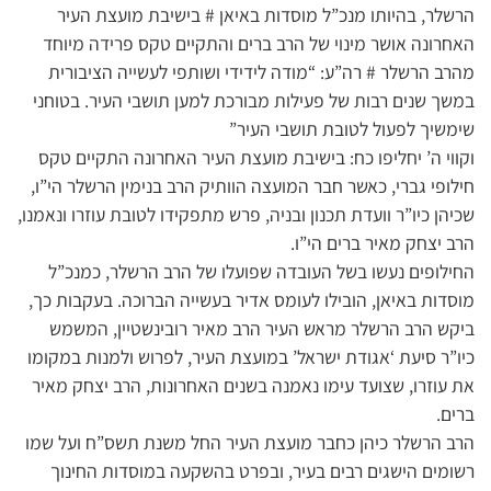
הרשלר, בהיותו מנכ”ל מוסדות באיאן # בישיבת מועצת העיר
האחרונה אושר מינוי של הרב ברים והתקיים טקס פרידה מיוחד
מהרב הרשלר # רה”ע: “מודה לידידי ושותפי לעשייה הציבורית
במשך שנים רבות של פעילות מבורכת למען תושבי העיר. בטוחני
שימשיך לפעול לטובת תושבי העיר”
וקווי ה’ יחליפו כח: בישיבת מועצת העיר האחרונה התקיים טקס
חילופי גברי, כאשר חבר המועצה הוותיק הרב בנימין הרשלר הי”ו,
שכיהן כיו”ר וועדת תכנון ובניה, פרש מתפקידו לטובת עוזרו ונאמנו,
הרב יצחק מאיר ברים הי”ו.
החילופים נעשו בשל העובדה שפועלו של הרב הרשלר, כמנכ”ל
מוסדות באיאן, הובילו לעומס אדיר בעשייה הברוכה. בעקבות כך,
ביקש הרב הרשלר מראש העיר הרב מאיר רובינשטיין, המשמש
כיו”ר סיעת ‘אגודת ישראל’ במועצת העיר, לפרוש ולמנות במקומו
את עוזרו, שצועד עימו נאמנה בשנים האחרונות, הרב יצחק מאיר
ברים.
הרב הרשלר כיהן כחבר מועצת העיר החל משנת תשס”ח ועל שמו
רשומים הישגים רבים בעיר, ובפרט בהשקעה במוסדות החינוך