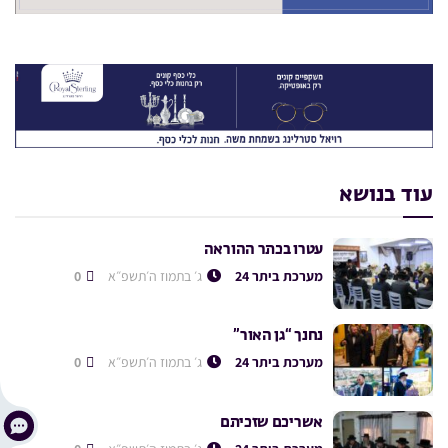
עוד בנושא
עטרו בכתר ההוראה
מערכת ביתר 24
ג׳ בתמוז ה׳תשפ״א
0
נחנך “גן האור”
מערכת ביתר 24
ג׳ בתמוז ה׳תשפ״א
0
אשריכם שזכיתם