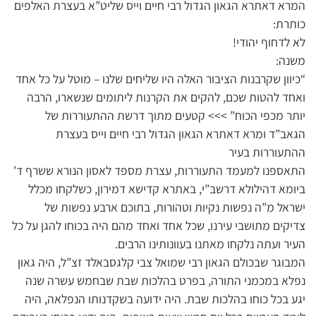
המרא דאתרא הגאון הגדול רבי חיים וייס שליט”א בעצרת האלפים
כותרת:
לא לדחוף יהודי!
משנה:
“כיוון שקרבנות הציבור האלה היו שליחים שלנו – מוטל על כל אחד
ואחד להטות שכם, להקים את הקרנות ליתומים שנשארו, הרבה
יותר מכפי הכוח” >>> קטעים מתוך דרשת ההתעוררות של
הגאב”ד ומרא דאתרא הגאון הגדול רבי חיים וייס בעצרת
ההתעוררות בעיר
התאספנו למעמד התעוררות, עצרת מספד לאסון הנורא ששרף ד’
ביומא דהילולא דרשב”י, באתרא קדישא דמירון, כשלקחו מכלל
ישראל מ”ה נפשות נקיות וטהורות, בתוכם ארבע נפשות של
צדיקים מתושבי עירנו, שכל אחד ואחד מהם היה בכוחו להגן על כל
העיר ועתה נלקחו מאתנו בעוונותינו הרבים.
המבוגר שבכולם הגאון רבי שמואל צבי קלגסבאלד זצ”ל, היה גאון
נפלא במכמני התורה, בפרט בהלכות שבת שבחמש עשרה שנה
יגע בכל כוחו בהלכות שבת. היה ידועה בשקדנותו הנפלאה, היה