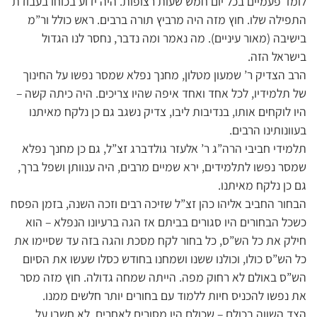
לומד פעמיים בכל יום חמש שעות רצופות. היה ידוע בכוחו בעבודת
התפילה שלו. חוץ מזה היה מרביץ תורה ברבים. ראש כולל ור”מ
בישיבה (מאור עיניים). מה נאמר ומה נדבר, נחסר לנו הגדול
בישראל הזה.
הרב הצדיק ר’ שמעון מטלון, מחנך נפלא שמסר נפשו על החינוך
של תלמידיו, לכל אחד ואחד איפה שהיו צריכים. היה כיתה קשה –
היו לוקחים אותו, בנדיבות ליבו, צדיק נשגב גם כן נלקח מאיתנו
בעוונותינו הרבים.
תלמידי חביבי הרה”ג ר’ אלעזר גולדברג זצ”ל, גם כן מחנך נפלא
שמסר נפשו לתלמידים, ירא שמיים מרבים, היה ענוותן ושפל ברך,
גם כן נלקח מאיתנו.
הבחור החביב אליהו כהן זצ”ל שזיכה רבים וזכה השנה, בזמן הפסח
כשכל הבחורים היו סגורים בביתם אז הגה ברעיונו הנפלא – הוא
חילק את כל הש”ס, כל בחור לקח מסכת והגה בזה עד שסיימו את
כל הש”ס כולו, וכולנו ששנו ושמחנו בחודש כסלו שעשו את הסיום
הש”ס באולם לא רחוק מפה. הייתה שמחה גדולה. חוץ מזה מסר
את נפשו להכניס חיות ללמוד עם בחורים יותר חלשים ממנו.
הצד השווה בכולם – שכולם היו מסורים לאחרים, לא חשבו על