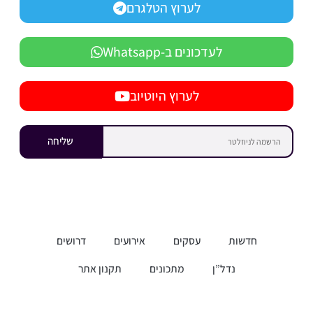
לערוץ הטלגרם
לעדכונים ב-Whatsapp
לערוץ היוטיוב
שליחה
חדשות
עסקים
אירועים
דרושים
נדל”ן
מתכונים
תקנון אתר