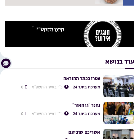
עוד בנושא
עטרו בכתר ההוראה
מערכת ביתר 24
כ״ז באייר ה׳תשפ״א
0
נחנך “גן האור”
מערכת ביתר 24
כ״ז באייר ה׳תשפ״א
0
אשריכם שזכיתם