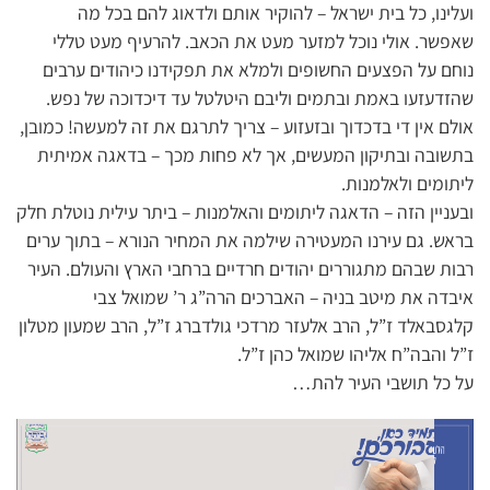
ועלינו, כל בית ישראל – להוקיר אותם ולדאוג להם בכל מה
שאפשר. אולי נוכל למזער מעט את הכאב. להרעיף מעט טללי
נוחם על הפצעים החשופים ולמלא את תפקידנו כיהודים ערבים
שהזדעזעו באמת ובתמים וליבם היטלטל עד דיכדוכה של נפש.
אולם אין די בדכדוך ובזעזוע – צריך לתרגם את זה למעשה! כמובן,
בתשובה ובתיקון המעשים, אך לא פחות מכך – בדאגה אמיתית
ליתומים ולאלמנות.
ובעניין הזה – הדאגה ליתומים והאלמנות – ביתר עילית נוטלת חלק
בראש. גם עירנו המעטירה שילמה את המחיר הנורא – בתוך ערים
רבות שבהם מתגוררים יהודים חרדיים ברחבי הארץ והעולם. העיר
איבדה את מיטב בניה – האברכים הרה”ג ר’ שמואל צבי
קלגסבאלד ז”ל, הרב אלעזר מרדכי גולדברג ז”ל, הרב שמעון מטלון
ז”ל והבה”ח אליהו שמואל כהן ז”ל.
על כל תושבי העיר להת…