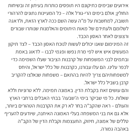
אירועים שבימים כתיקונם היו תופסים כותרות בעיתון זה ובשיחות
החולין; אולם בימים הרי-גורל אלה – כל המעיינות נתונים להרהורי
תשובה, למחשבות על מ”ה עשה השם ככה לארץ הזאת, ולדאגה
לשלומם ולעתידם של מאות היתומים והאלמנות שנותרו שבורים
ורצוצים לאחר האסון הכבד.
זה המינימום שאנו יכולים לעשות לנוכח האסון הכבד – לצד תיקון
המעשים איש איש לפי מרת נפשו ופגמי לבבו – לדאוג באמת
ובתמים לבני המשפחות של קרבנות הציבור שעלו השמימה כדי
לכפר עלינו. הם עלו עבורנו, כקרבנות של כלל ישראל, והיחס
למשפחותיהם צריך להיות בהתאם – משפחות שנאלצו להקריב
קרבן בשביל כלל ישראל.
והם עושים זאת בקבלת הדין. באמונה תמימה. ללא טרוניות וללא
שאלות. כל מי שביקר בימי ה’שבעה’ בבתי האבלים ברחבי הארץ
והעולם – ראה שהקב”ה בחר לא רק את הקרבנות הטהורים ביותר,
אלא גם את בני המשפחה בעלי האמונה האיתנה, שיודעים להעריף
טללים של אמונה, חיזוק, התעצמות וקבלת הדין של הקב”ה
באהבה גמורה.