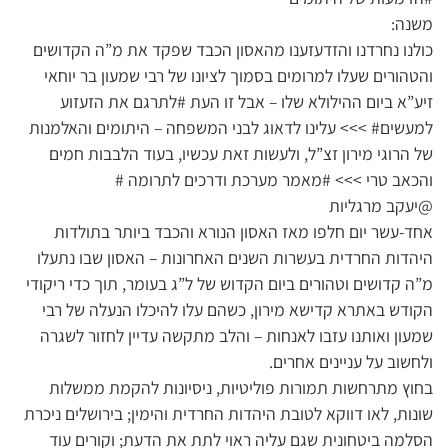
משנה:
כולנו נחרדנו והזדעזענו מהאסון הכבד שפקד את מ”ה הקדושים
והטהורים שעלו למרומים בסמוך לציונו של רבי שמעון בר יוחאי
זיע”א ביום ההילולא שלו – אבל זו העת #לתרגם את הזעזוע
למעשים# >>> עלינו לדאוג לבני המשפחה – היתומים והאלמנות
של הרוגי מירון זצ”ל, ולעשות זאת עכשיו, בעוד הלבבות חמים
והכאב טרי >>> #מאמר מערכת ודרכים לתרומה #
@יעקב מרגליות
אחד-עשר יום חלפו מאז האסון הנורא והכבד ביותר בתולדות
היהדות החרדית בעשרות השנים האחרונות – האסון שבו נתעלו
מ”ה קדושים וטהורים ביום הקדוש של ל”ג בעומר, תוך כדי ריקודי
הקודש באתרא קדישא מירון, כשהם עלו להיכלו הנעלה של רבי
שמעון ואותנו עזבו לאנחות – והלב מתקשה עדיין לחזור לשגרה
ולחשוב על עניינים אחרים.
בחוץ מתרחשות תמורות פוליטיות, ניסיונות להקמת ממשלות
שונות, לאו דווקא לטובת היהדות החרדית והימין; בירושלים ניכרת
הסלמה ביטחונית שגם עליה ראוי לתת את הדעת; וקורים עוד