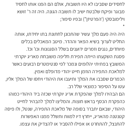
לחסידים שסביבו לא היו תשובות, אולם הם הפנו אותו לחסיד
מבוגר ופיקח שלבטח ישיב לו תשובה הגונה. היה זה ר’ זושא
וילימובסקי (‘הפרטיזן”) ובפיו סיפור;
*
היה היה פעם מלך עשיר שהתכונן לחתונת בתו יחידתו, אותה
החליט לערוך בשיא הפאר וההדר. מיטב המאכלים בכלים
מיוחדים, נגנים וזמרים ידוענים בשלל הסגנונות וכו’ וכו’.
פסגת השקעתו הייתה תפירת חליפה משובחת מאריג יוקרתי
המשובץ בפתיתי יהלומים ונמכר לפי סנטימטרים רבועים כאשר
למלאכת התפירה הוזמן חייט יהודי מדופלם ואמין.
הכמרים שסבבו את המלך ותיעבו את היהודי ויחסו של המלך אליו,
עטו על הסיפור כמוצאי שלל רב.
הם הבהירו למלך שהפקדת אריג יוקרתי שכזה ביד היהודי כמוהו
כהפקרת הכסף בראש חוצות. והמליצו למלך להבהיר לחייט
היהודי, שבאם יתברר בסופה של מלאכת התפירה, שנטל, ולו פיסה
קטנטנה מהאריג, ייחרץ דיו למוות ותשלל ממנו האפשרות
להתנצל, להתחרט או אפילו להסביר או להצדיק את עצמו.