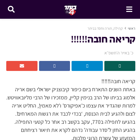
ראשי
קהילה, תורה וחסד בביתר
קריאה חובה‼‼‼
כ׳ באייר ה׳תשפ״א
קריאה חובה‼‼‼
באחת השנים התארח ביום כיפור קיבוצניק ישראלי בשם אריה
אלמוג בביתו של הרב בנימין קליין, ממזכירו של הרבי מליובאוויטש.
למרות שהגדיר את עצמו כ’אפיקורס’ ו’לא מאמין’, החליט אריה
לצום ולהגיע לבית הכנסת, ‘בכדי לכבד את רגשות המארחים’.
בהגיעו לתפילה ב770, עקב בקשב רב אחר כל קטעי התפילה.
בהגיע החזן ל’סדר עבודה’ נדהם לקרא את תיאור רציחתם
המזעזע של עשרת הרוגי מלכות.