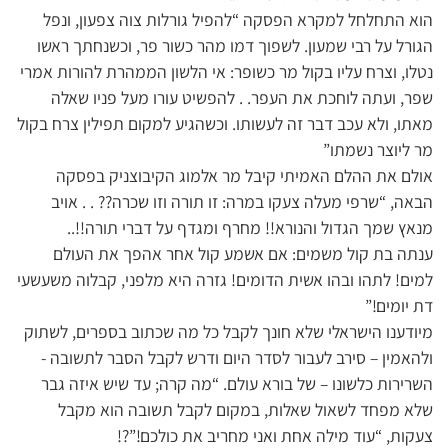
הוא התחלחל למקרא הפסקה “להפיל גורלות צוה צפעון, ונפל
הגורל על רבי שמעון. לשפוך דמו מהר כשור פר, וכשנחתך ראשו
נטלו, וצרח עליו בקול מר כשופר: אי הלשון הממהרת להורות אמרי
שפר, ועתה לוחכת את העפר. . להפשיט עורו מעל פניו שאלה
מאתו, ולא עכב דבר זה לעשותו. וכשהגיע למקום תפילין צרח בקול
מר ליוצר נשמתו”
אולם את ההלם האמיתי קיבל מר אלמוג הקיבוצניק בפסקה
הבאה, “שרפי מעלה צעקו במרה: זו תורה וזו שכרה?? . . אויב
מנאץ שמך הגדול והנורא!! מחרף ומגדף על דברי תורה!!..
ענתה בת קול משמים: אם אשמע קול אחר אהפך את העולם
למים! לתהו ובהו אשית הדומים! גזרה היא מלפני, קבלוה משעשעי
דת יומים!”
מיודענו הישראלי שלא חונך לקבל כל מה שכתוב בספרים, לשתוק
ולהאמין – סירב לעבור לסדר היום ודרש לקבל הסבר לתשובה -
השרירות כלשונו – של בורא עולם. “מה קרה; עד שיש איזה גבר
שלא מפחד לשאול שאלות, במקום לקבל תשובה הוא מקבל
צעקות, “עוד מילה אחת ואני מחריב את כולכם!”?!