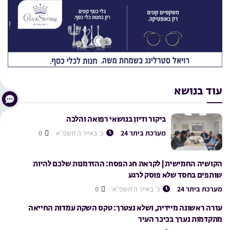
עוד בנושא
ביקור ודיון בנושאי רפואה והלכה
מערכת ביתר 24
כ׳ באייר ה׳תשפ״א
0
הקושיה החמישית | לקראת חג הפסח: ההזדמנות שלכם להיות
שותפים בחסד שלא פוסק לרגע
מערכת ביתר 24
כ׳ באייר ה׳תשפ״א
0
עזרה ראשונה מיידית, ושלא נצטרך: טקס השקת עמדות החייאה
מתקדמות נערך בכיכר העיר