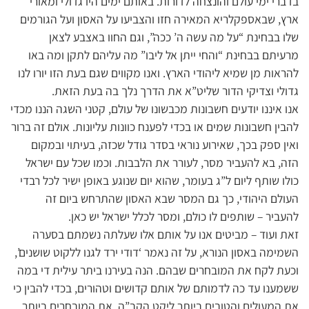
בדברי ימי עולם והונצחה לדורות. באותם ימים היו גדולי ומאורי
ארץ, שבאספקלריא המאירה חזו והצביעו על האסון ועל הגורמים
שלו בבחינת “על מה עשה ה’ ככה”, וגם החוו באצבע לצאן
מרעיתם בבחינת “והחי ייתן אל ליבו” מה עליהם לתקן ומה באו
להראות מן שמיא ליהודי הארץ. ואנו מקווים שגם בעת הזו יורו לנו
גדולי וצדיקי הדור שליט”א את הדרך נלך בה בעת הזאת.
אנו איננו יודעים חשבונות מכבשונו של עולם, קטני השגה הננו מכדי
להבין חשבונות שמים או בכדי לפענח כוונות עליונות. אולם זה ברור
ואין ספק בכך, שאירוע נוראי בסדר גודל שכזה, בעיתוי ובמקום
הזה, בא להעביר מסר, לעורר את הלבבות. וכמו שכל עם ישראל
כולו שותף ליום ל”ג בעומר, שהוא יום שנוגע באופן ישיר לכל רבדי
העולם היהודי, כך גם המסר שבא האסון שהתרחש ביום זה
להעביר – שותפים לו כולם, ומסר לכלל ישראל יש כאן.
זאת ועוד – מביטים אנו על אותם אלו שעלתה נשמתם בסערה
השמימה באסון הנורא, על זה נאמר ‘דודי ירד לגנו ללקוט שושנים’,
וכעת לקח את המובחרים שבהם. הנה בעירנו ביתר עילית די במה
ששמענו עד כה לדמותם של אותם קדושים וטהורים, בכדי להבין כי
את המעולים והטובים ביותר ליקט הקב”ה, את המובחרים ביותר,