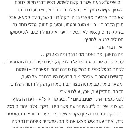
וייס שליט”א בעת אשר ביקשנו לשמוע מפיו דברי חיזוק לנוכח
האסון הקשה שפקד את העולם החרדי כולו, ואת עירנו ביתר
שאיבדה ארבעה מפארי בניה. הקול רווי בצער, רועד קמעא, אבל
תוכן הדברים – רווי אמונה ובטחון, ומעניק חיזוק וטללי נוחם גם
בעת קשה כזו, אשר לא תכיל היריעה את גודל הכאב ולא יספיקו
המילים לבטא ולהקיף.
ואלו דברי הרב –
מה נתאונן ומה נאמר מה נדבר ומה נצטדק…
עת ליקוי מאורות. עם ישראל כולו לקה, ועירנו עיר התורה והחסידות
לקתה בכפל כפליים בהילקח ממנה זוהר תפארתה – נשמות
קדושים וטהורים שכיהלומים קבועים היו בכתרה של העיר,
ומפארים את מבואותיה בצורתם המאירה, ושקול התורה שלהם
הדהד והחזיק עיר, ארץ, עולם ויושביו.
לפני כמאה ועשר שנים, ביום ל”ג בעומר תרע”א – רעדה הארץ.
בעיצומו של יום ל”ג בעומר עת אשר פיזזו וריקדו אלפי יהודים מכל
גווני הקשת בחצר הציון הקדוש של רבי שמעון בר יוחאי התמוטטה
גדר, ואחד עשר איש מצאו את מותם. טרגדיה איומה זו נחקקה