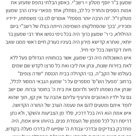
שמעון ב”ר יוסף מטלון = רשב”י. באסון הבלתי נתפס שזעזע את
אמות הספים והחריד כל לב, נסתלק אחד מפארי עירנו הרב שמעון
מטלון ז”ל. ‘זה הרבה יותר מסמלי’ אומרים לנו בני משפחתו, ידידיו
ומכיריו, ‘בכך שהסתלקותו השמימה הייתה בצלו של רשב”י ביום
ההילולא, כי ר’ שמעון כרוך היה בכל נימי נפשו אחר רבי שמעון בר
יוחאי, ואתרא קדישא מירון היה בעיניו כעורק חיים ראשי ממנו שאב
חיות דקדושה בכל ימי חייו’.
איש האשכולות היה רבי שמעון, אשר בכוחותיו הגדולים פעל ללא
לאת בזירות שונות, ונתן את ליבו ואת כל מרצו לקדש שם שמים
בעולמו של הקב”ה. בני הקהילה בבית הכנסת “שדה צופים”
ברחוב ‘מפעל הש”ס’ מספרים על ר’ שמעון הגבאי המסור לכלל,
שנתן את נשמתו לפאר ולרומם את בית ה’ בחומר וברוח. שם ישב
גם על ילדיו האהובים והרעיף עליהם אהבה עד אין קץ, תוך שהוא
לומד איתם ומטעים להם את טעמה הערב של התורה הקדושה.
איש אמת הוא היה בכל דרכיו, סלד מן הצביעות והשקר, ולא נתן
דריסת רגל לכל סממן של העמדת פנים. בהיותו איש אמת, היה
מתדבק בצדיקים ובדרכי עבודת ה’ שסייעו לו בדרכו מעלה בקודש,