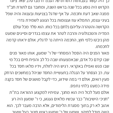
כך היה קשור בעבותות לתורתו של הננמ”ח מברסלב שאל ציונו
הקדוש היה נוסע בכל שנה בראש השנה, ומחובר גם לתורת חב”ד
ממנה שאב דעת וחכמה. על אף שדגל בצניעות ובענווה והיה שפל
בעיני עצמו, התמלא עוז ועצומות בכל הנוגע לשמירת גדרי
הקדושה והטהרה עליהם נלחם בכל כוחו. הוא סלד מכל עולם
המדיה והטכנולוגיה והרבה לטהר את עצמו בגדרים וסייגים שמעט
מהן ניבטו כלפי חוץ, החכמה הייתה נר לרגליו, אולם יראתו קדמה
לחכמתו.
מאור הפנים היה הסמל המסחרי של ר’ שמעון, אותו מאור פנים
שבו קידם כל אדם, שבאמצעותו שבה כל לב והפיח חיים בכל מי
שבו פגש ואפילו באקראי. רגיש היה לזולת, וידיו מלאו חסד בכל
עת. רב הנסתר על הנגלה בתעשיית החסד שניהל במחשכים הרחק
מעין רואים, אולם די במה שידוע, כדי לקבל מושגים של חסד בקנה
מידה כמעט בלתי נתפס.
אולם מעל לכול היה הוא מחנך. עמיתיו למקצוע ההוראה בת”ת
“חניכי הישיבות” כבר עכשיו מלאים געגוע, כי ר’ שמעון היה רע
אהוב לא רק בתוך מסגרת הלימודים, אלא הרבה מעבר לכך. הוא
היווה מודל לחיקוי, ושמעו של ר’ שמעון כאיש חינוך בעל שיעור