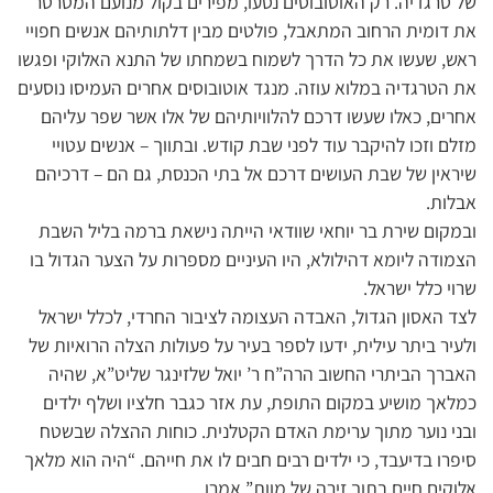
של טרגדיה. רק האוטובוסים נסעו, מפירים בקול מנועם המטרטר
את דומית הרחוב המתאבל, פולטים מבין דלתותיהם אנשים חפויי
ראש, שעשו את כל הדרך לשמוח בשמחתו של התנא האלוקי ופגשו
את הטרגדיה במלוא עוזה. מנגד אוטובוסים אחרים העמיסו נוסעים
אחרים, כאלו שעשו דרכם להלוויותיהם של אלו אשר שפר עליהם
מזלם וזכו להיקבר עוד לפני שבת קודש. ובתווך – אנשים עטויי
שיראין של שבת העושים דרכם אל בתי הכנסת, גם הם – דרכיהם
אבלות.
ובמקום שירת בר יוחאי שוודאי הייתה נישאת ברמה בליל השבת
הצמודה ליומא דהילולא, היו העיניים מספרות על הצער הגדול בו
שרוי כלל ישראל.
לצד האסון הגדול, האבדה העצומה לציבור החרדי, לכלל ישראל
ולעיר ביתר עילית, ידעו לספר בעיר על פעולות הצלה הרואיות של
האברך הביתרי החשוב הרה”ח ר’ יואל שלזינגר שליט”א, שהיה
כמלאך מושיע במקום התופת, עת אזר כגבר חלציו ושלף ילדים
ובני נוער מתוך ערימת האדם הקטלנית. כוחות ההצלה שבשטח
סיפרו בדיעבד, כי ילדים רבים חבים לו את חייהם. “היה הוא מלאך
אלוקים חיים בתוך זירה של מוות” אמרו.