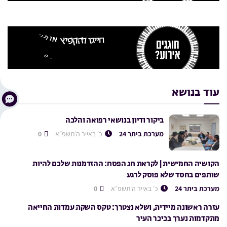
עוד בנושא
ביקור ודיון בנושאי רפואה והלכה
מערכת ביתר 24
כ׳ באייר ה׳תשפ״א
0
הקושיה החמישית | לקראת חג הפסח: ההזדמנות שלכם להיות
שותפים בחסד שלא פוסק לרגע
מערכת ביתר 24
כ׳ באייר ה׳תשפ״א
0
עזרה ראשונה מיידית, ושלא נצטרך: טקס השקת עמדות החייאה
מתקדמות נערך בכיכר העיר