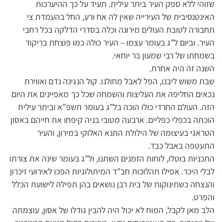
שזוהי ללא ספק העיר ביתר עילית. תעיד על כך ההיערכות
האינטנסיבית של העירייה שאין לה אח ורע, החל בהעמדת צי
תחבורה לטובת העולים מירונה וכלה בסדרי הדלקה בכל רחבי
העיר. וביום ל”ג בעומר עצמו – העיר כולה כמו פוצחת בריקוד
בשמחתו של רבי שמעון בר יוחאי.
השנה זה היה אחרת.
שבת משוש ליבנו, הפל לאבל מחולנו. קול הנגינה נדם ואווירת
נכאים החליפה את העליצות והשמחה שכל כך מאפיינים את היום
הזה. העולם החרדי כולו הוכה בל”ג בעומר תשפ”א וביתר עילית
הוכתה בכפלי כפליים. ארבעה מטובי בניה קיפחו את חייהם באסון
הטראגי בעיצומה של הילולת התנא האלוקי במירון, והעיר
התעטפה באבל כבד.
התכניות בוטלו, לוחות הזמנים השתנו, ול”ג בעומר שינה את צורתו
לבלי היכר. אפילו תהלוכות חב”ד המיתולוגיות הפכו לאירועי זיכרון
והנצחה כשתינוקות של בית רבן נושאים בהן תפילה לישועת הכלל
והפרט.
הלב מאן לקבל, המוח לא יכול היה להבין גודלו של אסון, עוצמתה