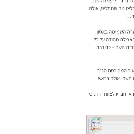
ולדברג ז”ל עמדה שם.
חליט מה שתחליט, אולם
לד…
ערה השמימה באסון
האצילה מהודה על כל
ודת השם – כה רבה
גיד השיעור המפורסם הג”ר
ת השם. אולם בראש
. חבריו לצוות החינוכי