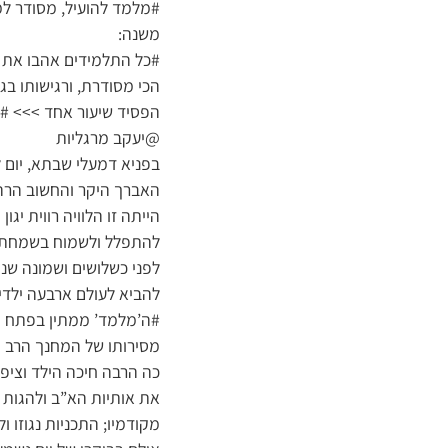
#מלמד להועיל, מסודר ל
משנה:
#כל התלמידים אהבו את ‘
הכי מסודרת, ורגישותו בג
הפסיד שיעור אחד >>> #
@יעקב מרגליות
בפניא דמעלי שבתא, יום ל
האברך היקר והחשוב הרה”ח
הייתה זו הלוויה רווית י
להתפלל ולשמוח בשמחת רש
לפני כשלושים ושמונה שני
להביא לעולם ארבעה ילדי
#ה’מלמד’ ממתין בפתח
מסירותו של המחנך הרב גו
כה הרבה חיכה הילד וציפה
את אותיות הא”ב ולהגות ב
מקודמיו; התכניות נגוזו ו