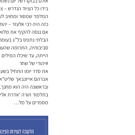
אולם בבוקרו של יום נשמע
בידו כל הציוד הנדרש – 
המלמד שמסור ומחויב לעת
כזה היה רבי אלעזר – יהודי
אם ננסה להקיף את מלוא
הבלתי נתפס בל”ג בעומר 
סביבותיה, התרומה שהעני
הייתה, עד שיכלו המילים 
#יהודי של שחר
אברהם אייזנבאך שליט”א 
ובראשונה היה הוא מחנך. 
בתלמוד תורה ‘אדרת אליהו
מספרים על מל…