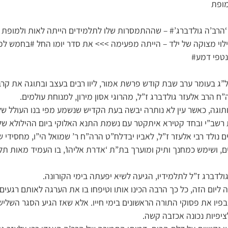
מופת
הרב’ה גולדברג’# – שההתמסרות שלו לתלמידים הייתה לאות ולמופת 
ילוי מצוקה של ילד – הייתה מפעימה >>> את סדר יומו החל #בחמש לפ
נטפי דמע#
”ג בעומר ערב שבת קודש פרשת אמור, ליוו רבים בעצב ובתוגה את קרבן
 הרב אלעזר גולדברג ז”ל, מהרוגי אסון מירון, למנוחת עולמים.
גון ותוגה, כאשר עין לא נותרה יבשה בעת הקדיש שנשמע מפי בנו העולל ש
ב”י ובחד קטירא איתקטר עם נשמת התנא האלוקי ביום ההילולא שלו
ם נולד רבי אלעזר ז”ל, לאביו יבדלח”ט הרה”ח ר’ שמואל הי”ו, מחסידי 
ם, ושימש כמחנך ותיק ומוערך בת”ת ‘אדרת אליהו’, בו העמיד מאות תל
לדברג ז”ל לתלמידיו, הגיעה לשיא יפעתה בימי הקורונה.
 ליום הזה, כל כך הרבה הכינו אותו וטיפחו בו את הערגה לאותם רגעים
פיו את פסוקי התורה הראשונים בימי חייו. אלא שאז הגיע הסגר השליש
לציפיות נכונה אכזבה קשה.