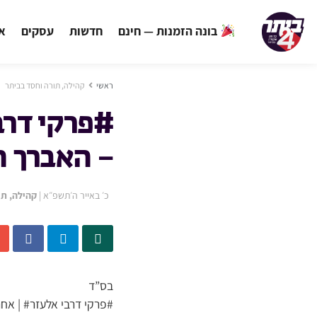
בונה הזמנות — חינם
חדשות
עסקים
אי
ראשי
קהילה, תורה וחסד בביתר
#פרקי דרב
– האברך ה
כ׳ באייר ה׳תשפ״א
|
קהילה, תו
בס”ד
#פרקי דרבי אלעזר# | אחר