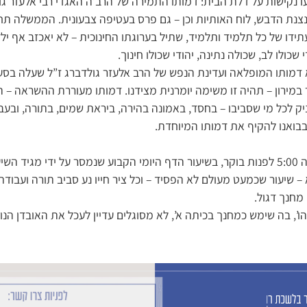
ו נקישות על דלת הבית: דמותו התמירה של הרב’ה האגדי רבי אלעזר ג
צנצנת הדבש, לוח האותיות וכן – גם פרס בעטיפה צבעונית. הממשלה ת
ידו של כל תלמיד ותלמיד, שתיל בערוגתו החינוכית – לא יאכזב אף י
 שכולו לב, שכולה נתינה, יהודי שכולו חינוך.
 דמותו המופלאה ועדינת הנפש של הרב אלעזר גולדברג ז”ל שעלה בס
במירון – תהיה זו משימה יומרנית מצידנו. דמותו מעוררת ההשראה – 
ק לכל מי שסביבו – בחסד, באמונה בהירה, ביראת שמים, בתורה, ובעב
בבואנו להקיף את דמותו המיוחדת.
את סדר יומו התחיל בשעה 5:00 לפנות בוקר, בשיעור הדף היומי הקבוע שנמסר על ידי מ
– שיעור שכמעט מעולם לא הפסיד – וכל ציר חייו נע סביב תורה ועבוד
מחנך דגול.
’, בה שימש כמחנך בכיתה א’, לא מסוגלים עדיין לעכל את האובדן הנורא