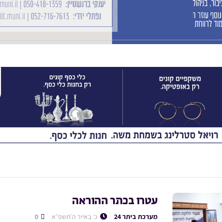
עטרו בכתר ההוראה
מערכת ביתר 24
כ׳ באייר ה׳תשפ״א
0