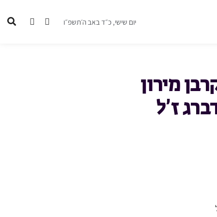
יום שישי, כ״ד באב ה׳תשפ״ו
בן מירון
רג ז’ל