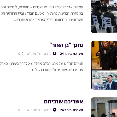
עשרות אברכים מכל החוגים והעדות – חסידים, ליטאים וספר
במסגרת ״בחינות להוראה״ מטעם הבד"ץ ובית ההוראה המרכ
תעודותיהם החתומות בידי המרא דאתרא וחברי...
נחנך “גן האור”
מערכת ביתר 24
כ׳ באייר ה׳תשפ״א
0
המיזם החדש של ארגון 'בלב אחד' יצא לדרך בעירנו: פארק יי
עם צרכים מיוחדים ולכיסאות גלגלים
אשריכם שזכיתם
מערכת ביתר 24
כ׳ באייר ה׳תשפ״א
0