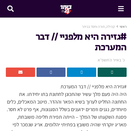
ראשי
קהילה, תורה וחסד בביתר
#גזירה היא מלפניי // דבר
המערכת
כ׳ באייר ה׳תשפ״א
#גזירה היא מלפניי // דבר המערכת
היה היה פעם מלך עשיר שהתכונן לחתונת בתו יחידתו. את
החתונה החליט לערוך בשיא הפאר וההדר. מיטב המאכלים, כלים
מיוחדים, נגנים וזמרים ידוענים בשלל הסגנונות, אף פרט לא חסר.
פסגת השקעתו של המלך – הייתה תפירת חליפה משובחת,
מאריג יוקרתי שהיה משובץ בפתיתי יהלומים. אריג שנמכר לפי