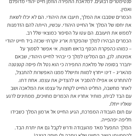
סנטימטרים רבועים. למלאכת התפירה הוזמן חייט יהודי מדופלם
ואמין.
הכמרים שסבבו את המלך, תיעבו את היהודי. הם לא יכלו לשאת
את יחסו של המלך אל החייט היהודי. עכשיו, הייתה להם הזדמנות
לממש את תיעובם. הם עטו על הסיפור כמוצאי שלל רב.
הכמרים הבהירו למלך שהפקדת אריג יוקרתי שכזה ביד חייט יהודי
– כמוהו כהפקרת הכסף בראש חוצות. אי אפשר לסמוך על
אמינותו. לכן, הם המליצו למלך כי יבהיר לחייט היהודי, שבאם
יתברר בסופה של מלאכת התפירה כי הוא נטל ולו פיסה קטנטנה
מהאריג – דינו ייחרץ למוות ותישלל ממנו האפשרות להתנצל,
להתחרט או אפילו להסביר או להצדיק את עצמו. אחת דתו.
לאחר מחשבה, החליט החייט לקחת על עצמו את המלאכה ושב
עם הבד לביתו, מותיר אחריו את הכמרים מחויכים, ממתינים לרגע
שאליו ייחלו.
עם תום העבודה המפרכת, הגיע החייט אל ארמון המלך כשבידו
חליפה יפהפייה.
המלך התפעל מאד מהעבודה ודרש לקבל גם את יתרת הבד.
להפתעתו השיב החייט שלא נותרה ולו פיסה קטנה!