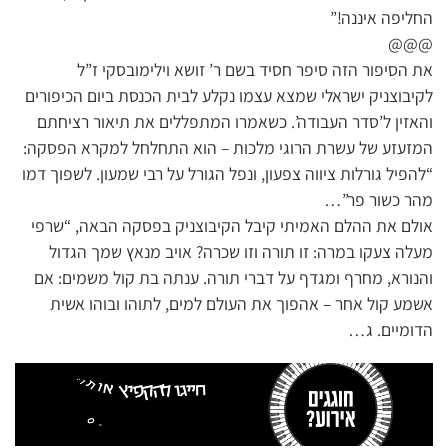
החליפה איננה!”
@@@
את הסיפור הזה סיפר חסיד בשם ר’ זושא וילימובסקי ז”ל
לקיבוצניק ישראלי שמצא עצמו נקלע לבית הכנסת ביום הכיפורים
והאזין ל’סדר העבודה’. כשאמרו המתפללים את תיאור רציחתם
המזעזע של עשרת הרוגי מלכות – הוא התחלחל למקרא הפסקה:
“להפיל גורלות ציווה צפעון, ונפל הגורל על רבי שמעון. לשפוך דמו
מהר כשור פר”…
אולם את ההלם האמיתי קיבל הקיבוצניק בפסקה הבאה, “שרפי
מעלה צעקו במרה: זו תורה וזו שכרה? אויב מנאץ שמך הגדול
והנורא, מחרף ומגדף על דברי תורה. ענתה בת קול משמים: אם
אשמע קול אחר – אהפוך את העולם למים, לתוהו ובוהו אשית
הדומיים. ג…