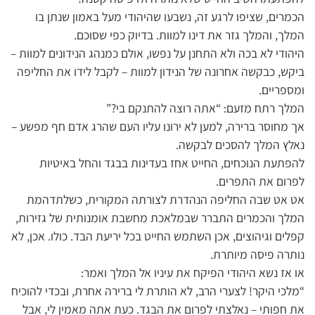
הכמרים, שציפו לרגע זה, נשבעו שהיהודי מעל באמון שנתן בו
המלך, והמלך גזר את דינו למוות. בדיוק כפי שסוכם.
היהודי לא בכה ולא התחנן על נפשו, אולם כמנהג הנידונים למוות –
ביקש, כבקשה אחרונה של הנידון למוות – לקבל לידו את החליפה
ומספריים.
המלך רתח מזעם: “אתה רוצה להתנקם בי?”
אך מחוסר ברירה, למען לא ירונו עליו העם שהרג אדם חף מפשע –
נאלץ המלך להסכים לבקשה.
להפתעת הנוכחים, החייט אחז בעדינות בבגד והחל באיטיות
לפרום את התפרים.
אט אט שבה החליפה הנהדרת לצורתה המקורית, כשלתדהמת
המלך והכמרים התברר שבמלאכת מחשבת אומנותית של גזירות,
קפלים וגיהוצים, אכן השתמש החייט בכל יריעת הבד. כולו. אכן, לא
נותרה פיסה מיותרת.
או אז נשא היהודי הפיקח את עיניו אל המלך ואמר:
“מלכי היקר! לצערי הרב, לא הותרת לי ברירה אחרת, ובכדי להוכיח
את חפותי – נאלצתי לפרום את הבגד. כעת אתה מאמין לי, אבל