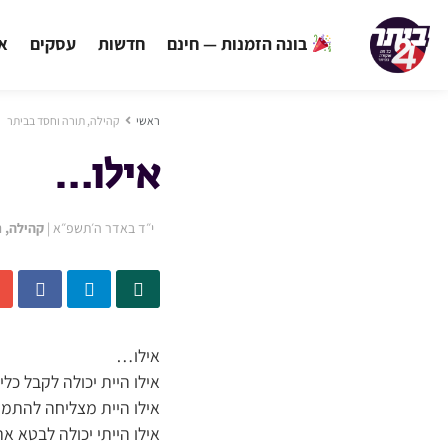
בונה הזמנות — חינם
חדשות
עסקים
אי
ראשי
קהילה, תורה וחסד בביתר
אילו…
י״ד באדר ה׳תשפ״א
|
קהילה, 
אילו…
אילו היית יכולה לקבל כל
אילו היית מצליחה להתמו
אילו הייתי יכולה לבטא א