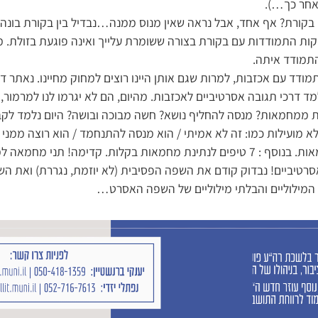
אחר כך…).
ה בקורת? אף אחד, אבל נראה שאין מנוס ממנה…נבדיל בין בקורת בונה
יקות התמודדות עם בקורת בצורה ששומרת עלייך ואינה פוגעת בזולת. מ
התמודד איתה.
מודד עם אכזבות, למרות שגם אותן היינו רוצים למחוק מחיינו. נאתר ד
מד דרכי תגובה אסרטיביים לאכזבות. מהיום, הם לא יגרמו לנו למרמור
ת ממחמאות? מנסה להחליף נושא? חשה מבוכה ובושה? היום נלמד לק
ת. קדימה! תני מחמאה למישהו היום!
סרטיביים! נבדוק קודם את השפה הפסיבית (לא יוזמת, נגררת) ואת ה
 המילוליים והבלתי מילוליים של השפה האסרט…