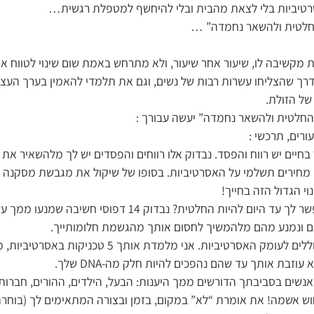
סרטיביות בלי לצאת מהבית ובלי להיחשף למטפלת רגשית…
 החלטית ולהשאר נחמדה” …
 מקשיבה לו, שיעור אחר שיעור, ולא מתרחש באמת שום שינוי לטווח אר
דרך שהצליחו עשרות רבות של נשים, וגם את תלמדי להאמין בערך העצ
של הזולת.
החלטית ולהשאר נחמדה” יעשה עבורך :
ורים, תרכשי :
 בחיים יש רווח והפסד. נבדוק אלו רווחים והפסדים יש לך מלהשאיר את
לו מחירים תשלמי על האסרטיביות. בסופו של שיקול את מגבשת מסקנה ב
י הגדול הזה בחייך!
בשיעור השני : מה לא איפשר לך עד היום להיות החלטית? נבדוק 4
תם ונמנע מהם מלהמשיך לחסום אותך מהגשמת חלומותייך.
בשיעור השלישי : אנחנו צוללים לעומק האסרטיביות. אני מלמדת 
עוזבת אותך עד שהם נהפכים להיות חלק מה-DNA שלך.
 האנשים בסביבתך הדורשים ממך היענות: הבעל, הילדים, ההורים, חבר