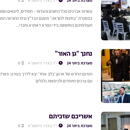
מערכת ביתר 24
י״ד באדר ה׳תשפ״א
0
עשרות אברכים מכל החוגים והעדות – חסידים, ליטאים וספר
במסגרת ״בחינות להוראה״ מטעם הבד"ץ ובית ההוראה המרכ
תעודותיהם החתומות בידי המרא דאתרא וחברי...
נחנך “גן האור”
מערכת ביתר 24
י״ד באדר ה׳תשפ״א
0
המיזם החדש של ארגון 'בלב אחד' יצא לדרך בעירנו: פארק יי
עם צרכים מיוחדים ולכיסאות גלגלים
אשריכם שזכיתם
מערכת ביתר 24
י״ד באדר ה׳תשפ״א
0