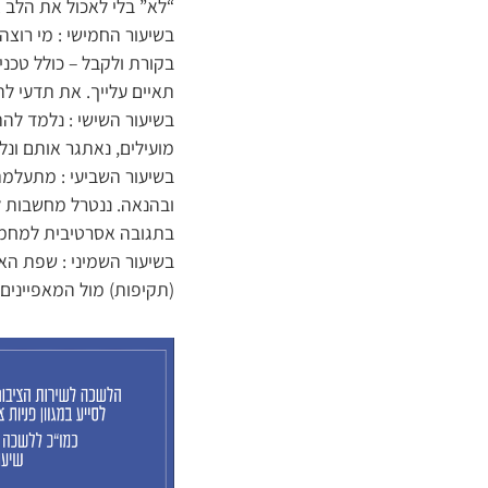
“לא” בלי לאכול את הלב 
בשיעור החמישי : מי רוצ
בקורת ולקבל – כולל טכנ
תאיים עלייך. את תדעי ל
בשיעור השישי : נלמד להת
מועילים, נאתגר אותם ונל
בשיעור השביעי : מתעלמ
בתגובה אסרטיבית למחמאות. בנוסף : 7 טיפים לנתינת מחמאות בקלו
בשיעור השמיני : שפת הא
(תקיפות) מול המאפיינים