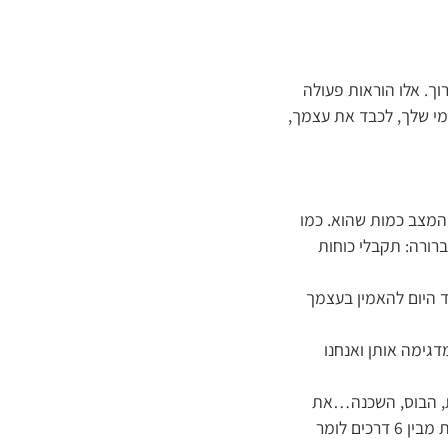
וך. אלו הוראות פעולה
מי שלך, לכבד את עצמך,
 המצב כמות שהוא. כמו
רורה: תקבלי כוחות
1 דפוסי חשיבה שמנעו ממך עד היום להאמין בעצמך
אותך 5 טכניקות באסרטיביות, מדגימה אותן ואנחנו
ות, הבוס, השכנה…את
לומדת כיצד לסרב בלי לחוש אשמה! את אומרת “לא” במקום, בזמן ובצורה המתאימים לך (בוחרת מבין 6 דרכים לומר