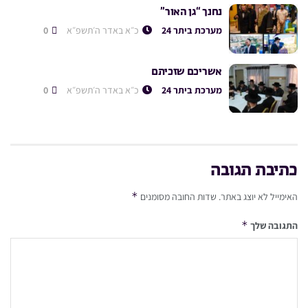
נחנך “גן האור”
מערכת ביתר 24
כ״א באדר ה׳תשפ״א
0
אשריכם שזכיתם
מערכת ביתר 24
כ״א באדר ה׳תשפ״א
0
כתיבת תגובה
*
האימייל לא יוצג באתר.
שדות החובה מסומנים
*
התגובה שלך