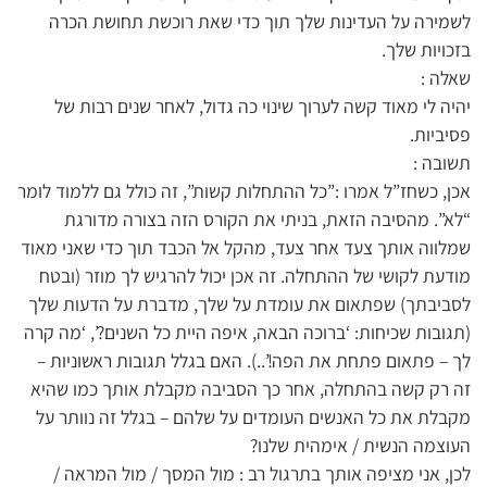
לשמירה על העדינות שלך תוך כדי שאת רוכשת תחושת הכרה
בזכויות שלך.
שאלה :
יהיה לי מאוד קשה לערוך שינוי כה גדול, לאחר שנים רבות של
פסיביות.
תשובה :
אכן, כשחז”ל אמרו :”כל ההתחלות קשות”, זה כולל גם ללמוד לומר
“לא”. מהסיבה הזאת, בניתי את הקורס הזה בצורה מדורגת
שמלווה אותך צעד אחר צעד, מהקל אל הכבד תוך כדי שאני מאוד
מודעת לקושי של ההתחלה. זה אכן יכול להרגיש לך מוזר (ובטח
לסביבתך) שפתאום את עומדת על שלך, מדברת על הדעות שלך
(תגובות שכיחות: ‘ברוכה הבאה, איפה היית כל השנים?’, ‘מה קרה
לך – פתאום פתחת את הפה!’..). האם בגלל תגובות ראשוניות –
זה רק קשה בהתחלה, אחר כך הסביבה מקבלת אותך כמו שהיא
מקבלת את כל האנשים העומדים על שלהם – בגלל זה נוותר על
העוצמה הנשית / אימהית שלנו?
לכן, אני מציפה אותך בתרגול רב : מול המסך / מול המראה /