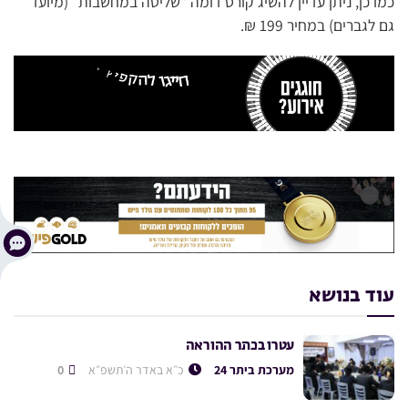
כמו כן, ניתן עדיין להשיג קורס דומה “שליטה במחשבות” (מיועד
גם לגברים) במחיר 199 ₪.
עוד בנושא
עטרו בכתר ההוראה
מערכת ביתר 24
כ״א באדר ה׳תשפ״א
0