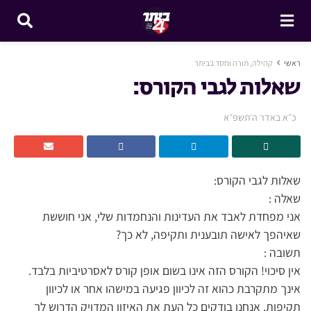
ראשי
קהילה, תורה וחסד בביתר
שאלות לגבי הקורס:
כ״א באדר ה׳תשפ״א
שאלות לגבי הקורס:
שאלה :
אני מפחדת לאבד את העדינות והנחמדות שלי, אני חוששת
שאיהפך לאישה תובענית ותקיפה, לא כך?
תשובה :
אין סיכוי! הקורס הזה אינו בשום אופן קורס לאסרטיביות בלבד.
אינך מתקרבת כהוא זה לכיוון פגיעה במישהו אחר או לכיוון
תקיפות. אנחנו בודקים כל העת את האיזון המדויק הדרוש לך