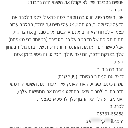
אנשים בסביבה שלי לא יקבלו את השינוי הזה בהבנה!
תשובה :
אכן, חשש רציני. וזו סיבה נוספת למה כדאי לי ללמוד לכבד את
הדעה שלי ולהיות בטוחה שמגיע לי חיים עם יכולת החלטה עבור
עצמי – למרות שאחרים אינם אוהבים זאת. מנסיון, את צודקת,
תהיה תקופה של תדהמה על פני הסביבה (במיוחד בני משפחה).
אבל כאשר הם יראו את ההתמדה והנחישות שלך בתרגול, הבטחון
שלך בצדקת דרכך, הם יצדיעו לך. תכל’ס, זה ניסוי בזמן אמת!
וכעת,
הבחירה בידייך :
לנצל את המחיר המיוחד: (299 ש”ח)
פשוט כי אני מעריכה את האומץ שלך לערוך את השינוי הדרמטי
הזה בחייך (למרות שאני בהחלט מבינה את החששות שלך),
ואני מצדיעה לך על הרצון שלך להשקיע בעצמך.
לפרטים:
05331-65858
ba
*****
@
***
il.com