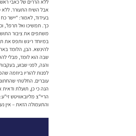
ללא הררים של כאבי ראש ו
אבל השיח התעורר. ללא 
בעידוד, לאמור: “יישר כח
כך. תמשיכו ואל תרפו”, ו
משתפים את ציבור התושב
במיוחד ריגש ותפס את תש
להינשא. הבן, הלומד באח
שבה הוא לומד, מבלי להס
והנה, לפני שבוע, בעקבות
לפנות להוריו ביוזמה שה
עוברים. החלטתי שהחתונה
הנה כי כן, תועלת ודאית 
הריי”צ מליובאוויטש זי”ע
והתעמולה הזאת – אין נע