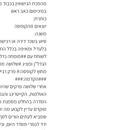
מהפכת הנישואין בכבוד מ
במינימום כאב ראש
כותרת:
יוצאים מהקופסה
משנה:
סיוע בשכר דירה או רכיש
בלעדי? ומאיפה בכלל התחי
לשוחח עם ##מומחה נדל”ן
הנדל”ן ומציג #שלושה מס
מחוץ לקופסה:# פרק רביע
###הקדמה:###
אחרי שלושה פרקים שהיו ג
האולמות, הקייטרינג והגמ
הסדרה בהחלט מסמנת מ
מוקדם עדיין לקבוע מה יה
שמביא לעתים הורים לסף 
ירד לגמרי מסדר היום, וכ