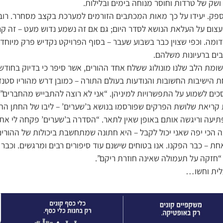
שק של טרדות וחוסר מנוחה בימים ובלילות.
ספק. יעידו על כך מאות המכתבים הזורמים למערכת בקצב מסחרר. רו
 עצום על העלאת הנושא לסדר היום; גם אם זה נשמע נדוש מעט – זה קרי
כדומה. וכפי שצוין כבר בשבוע שעבר – בסוף הפרויקט נקדיש פרק מיוחד
ים ברעיונות משלהם.
ומת הלב שלנו מונולוג ששלח אחד ההורים, אשר סיפר כי בדיוק בחודשי
ת הישיבות החשובות והנודעות בעולם התורה – כמובן דרש מהוריו סטנ
כים לשמוע על התפשרויות למיניהן. “אני לא רוצה להתבייש מהחברים”,
 קריאת שלושת הפרקים שפורסמו בנושא ב’שערים’ – ליבו של החתן התע
פתיעה וריגשה אותם באופן שאין לתאר. “הסדרה ב’שערים’ פקחה לי את
 הכי יפה שאני יכול לקבל – היא חתונה שמתחשבת ביכולות של ההורים
אחת – כבר הפקנו. אנו בטוחים שישנם עוד סיפורים רבים ומרגשים. וכב
: “חזקה על תעמולה שאינה חוזרת ריקם”.
לית וחשו…