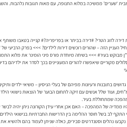
בית ‘שערים’ ממשיכה במלוא התנופה, עם מאות תגובות נלהבות. והשבו
ת דירה לזוג הטרי? #דירה בביתר או בפריפריה?# קנייה בטאבו משותף 
ל העניין הזה – שהורים רוכשים דירות לילדים? >>> בפרק הרביעי של 
 מבוקש בעיר# >>> בשיחה מיוחדת פורס פיני הומינר את מלוא התמונ
לולים מקוריים שיאפשרו להורים המעוניינים בכך לסדר את ילדיהם בד
י
דושים בתובנות ורעיונות מפיהם של בעלי הניסיון – משיאי ילדים ותיקי
”חים, ועוד שלל אנשים עם זיקה לתחום הבוער של הוצאות נישואי הילדים
הפכה שמתחוללת בעיר.
יו ממדיה של המהפכה – האם אכן אחרי עידן הקורונה ניתן יהיה לבשר 
התקף לב בשל חוסר ההלימה בין הדרישות החברתיות בנישואי הילדים לב
י נקבעו נהלים וסטנדרטים סבירים, כאלה שניתן לעמוד בהם ולהשיא את 