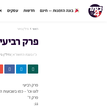
בונה הזמנות — חינם
חדשות
עסקים
אי
ראשי
נדל"ן ביתר
פרק רביעי
כ״ו בטבת ה׳תשפ״א
|
נדל"ן בי
פרק רביעי
לוגו וכו’ – כמו בשבועות 
פרק ד’
גג: