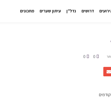
רועים
דרושים
נדל”ן
עיתון שערים
מתכונים
0
0
תר
הקודמים