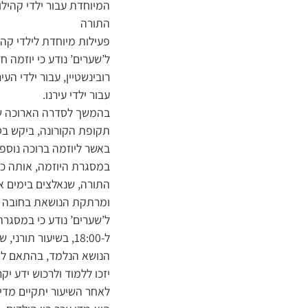
המיוחדת עבור ילדי קהיל
התורה
פעילות מיוחדת לילדי קהי
ל’שערים’ נודע כי יוזמה 
רובינשטיין, עבור ילדי 
עבור ילדי עירנו.
בהמשך לסדרה הארוכה של 
תקופת הקורונה, ביקש בס
באשר ליוזמה ברוכה נוספת
במסגרת היוזמה, אותה כאמ
התורה, שנאלצים בימים 
ומרתקת הנושאת בחובה גם
ל-18:00, בשיעור תורני, שיימסר בקו דגל התורה על ידי אחד מחשובי מגידי השיעורים הנודעים בעירנו.
הנושא הנלמד, בהתאם לה
יזכו ללמוד ולרכוש ידע י
לאחר השיעור יתקיים מדי 