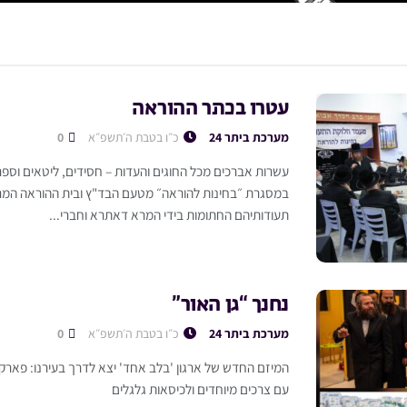
עטרו בכתר ההוראה
מערכת ביתר 24
כ״ו בטבת ה׳תשפ״א
0
עשרות אברכים מכל החוגים והעדות – חסידים, ליטאים וספר
במסגרת ״בחינות להוראה״ מטעם הבד"ץ ובית ההוראה המרכ
תעודותיהם החתומות בידי המרא דאתרא וחברי...
נחנך “גן האור”
מערכת ביתר 24
כ״ו בטבת ה׳תשפ״א
0
המיזם החדש של ארגון 'בלב אחד' יצא לדרך בעירנו: פארק יי
עם צרכים מיוחדים ולכיסאות גלגלים