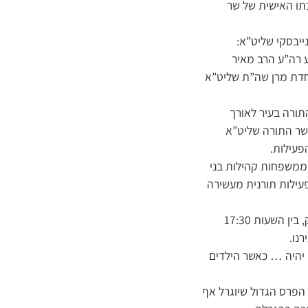
כתו האישית של שר
ייבסקי שליט”א:
ע רה”ע הרב מאיר
וחדת מרן שה”ת שליט”א
תורה בעיר לאורך
 שר התורה שליט”א
פעילות.
 ממשפחות קהילות בני
עילות תורנית מעשירה
ל’שערים’ נודע כי במסגרת הפעילות המיוחדת, הילדים ישתתפו מדי ערב עד לסיום הסגר המהודק, בין השעות 17:30
יהיה … כאשר הילדים
 הפרס הגדול שיוגרל אף