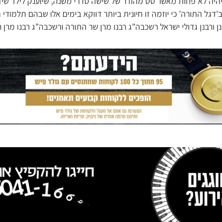
 יהיה לא פחות מאשר סט מהודר של שישה סדרי משנה, שיוענק לילד שי
ב’דגל התורה’ כי יוזמה זו חיונית ביותר דווקא בימים אלו שבהם תלמוד
ורבנן גדולי ישראל רשכבה”ג רבנו מרן שר התורה ורשכבה”ג רבנו מרן