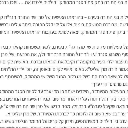
ות בני התורה בתקופת הסגר המהודק | הילדים ילמדו את … ויזכו בבר
לות בני התורה בעירנו – בהוראתו האישית של מרן שר התורה הגר”ח קנ
חדשה ומבורכת המושקת בימים אלו על ידי דגל התורה-ביתר עילית ובסיו
העיר בתקופת הסגר המהודק, יצאה לפועל בעקבות הוראתו האישית והמי
פעילויות מגוונות שיזמה דגה”ת בעירנו, למען משפחות קהילות בני ה
וף השבוע סגרה”ע ויו”ר דגל התורה הרב דוד זלץ, את הכרעתו של מרן
 עבור ילדי העיר בתקופה זו וקיבל את הוראתו וברכתו האישית לקיום ה
ור הורה מרן שליט”א באופן אישי לקיים ובאופן זה, יזכו ילדי הת”תים
אלו להישאר בבתיהם בשל מגבלות הסגר השלישי המהודק, להשתתף בפ
 פרסים יקרי ערך.
וראה שקיבל סגרה”ע הרב זלץ מפה קדשו של מרן שר התורה שליט”א, 
קר ערך בנושא חשוב זה ולזכות כך לברכתו המיוחדת של מרן שליט”א.
ערב בין הילדים המשתתפים, חידון קליקרים על החומר הנלמד בשיעור.