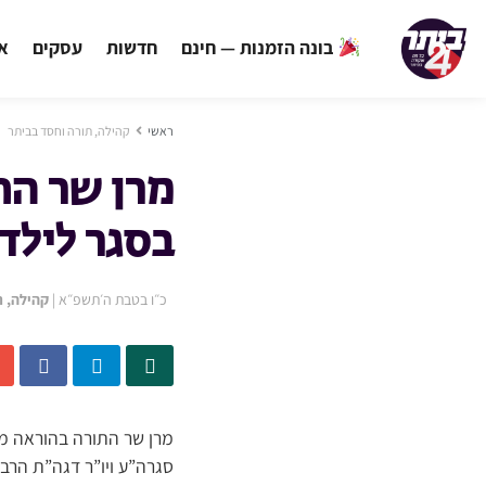
בונה הזמנות — חינם
חדשות
עסקים
אי
ראשי
קהילה, תורה וחסד בביתר
מרן שר הת
בסגר לילדי
כ״ו בטבת ה׳תשפ״א
|
קהילה, ת
מרן שר התורה בהוראה מיו
סגרה”ע ויו”ר דגה”ת הרב