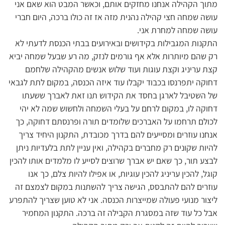
מתוך הקהילה אנחנו מחזקים אותם, וכאשר המבט הוא שאם אני
עושה שמחה חצי קהילה נהנית מזה אז זה כולו ברכה, היום חברי
עושה שמחה למחרת אני.
התקנות המגבילות בקידושים ובאירועים בבתי הכנסת לדעתי לא
רק שהם מיותרות אלא אף גורמים לנזק, מה רע שבעל שמחה יביא
קצת עריניג וקצת עוגות ועוד שלוש אנשים מהקהילה שלחמם
דחוקה יתפרנסו בכבוד יקבלו עוד איזה הכנסה, במקום לתת לגבאי
של השטיבל לארגן בחסד את הקידוש תנו זאת לאברך ששעתו
דחוקה לו, במקום לרחם על בעלי השמחה ולחשוש שמה לא יהי
לכולם תרחמו על האברכים שלומדים תורה ופרנסתם דחוקה, כך
אנחנו עוזרים ומסייעים להם בדרך מכובדת, התקנון היחיד צריך
להיות שקונים רק מחברים בקהילה, ואין עניין לתת בלעדיות ניתן
לבצע תור, כך שאם יש אברך שרוצים לסייע לו מלמדים אותו להכין
קוגל, להכין עריניג להכין עוגיות, או אפילו להיות צלם, כך אנו
עוזרים להם להתבסס, הגישה צריך להשתנות במקום לצמצם זה
ליצור מנועי פעולה שמייצרות הכנסה. אני לא טוען שצריך להתפרע
אבל כל עוד שזה במסגרת הקבילה זה ברכה. התקנון המחמיר