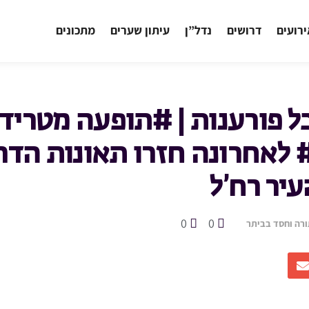
רועים
דרושים
נדל”ן
עיתון שערים
מתכונים
כל פורענות | #תופעה מטריד
 לאחרונה חזרו תאונות הדר
עיר רח’ל
0
0
ורה וחסד בביתר