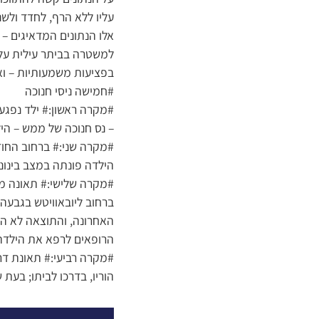
עליו ללא הרף, לחדד ולשנ
אלו הנתונים המדאיגים – 
למשטרה בביתר עילית על 
בפציעות משמעותיות – ואך
#חמישה ניסי חנוכה
#מקרה ראשון:# ילד נפגע
– נס חנוכה של ממש – היל
#מקרה שני:# ברחוב החוז
הילדה פונתה במצב בינונ
#מקרה שלישי:# תאונה מח
ברחוב ליובאוויטש בגבעה 
האחרונה, והתוצאה לא הי
הרופאים לרפא את הילדה
#מקרה רביעי:# תאונת דרכ
הוריו, בדרכו לביתו; בע