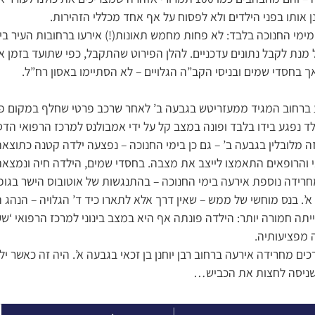
ן אותו בפני הילדים ולא לפסוח על אף אחד מכללי הזהירות.
מימי החנוכה בלבד: לא פחות מחמש תאונות(!) אירעו ברחובות העיר בימ
מנת לקבל נתונים עדכניים. להלן הפירוט שהתקבל, כפי שתועד בזמן 
 בחסדי שמים ובניסי הקב”ה הגלויים – לא הסתיימו באסון רח”ל.
 ברחוב המגיד ממעזריטש בגבעה ב’ לאחר שרכב פרטי שחלף במקום פגע
ד נפגע בידו בלבד ופונה במצב קל על ידי אמבולנס למרכז הרפואי הדסה
ה מלובלין בגבעה ב’ – גם כן בימי החנוכה – נפצעה ילדה קטנה כתוצא
י והרופאים התאמצו לייצב את מצבה. בחסדי שמים, הילדה חיה ונמצאת 
רידה נוספת אירעה בימי החנוכה – בהתנגשות של אוטובוס הישר בגו
א’. בנס מוחשי של ממש – שאין דרך אלא לתארו כיד ד’ הגלויה – הנהג 
יתה חמורה יותר: הילדה פונתה אף היא במצב בינוני למרכז הרפואי ‘ש
 מפציעותיה.
ים מחרידה אירעה ברחוב רבן יוחנן בן זכאי בגבעה א’. היה זה כאשר יל
ת שניסה לחצות את הכביש…