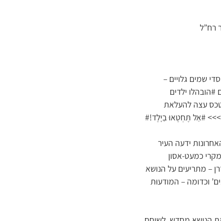
 רח”ל
י שמים גלויים –
 #הובהלו ילדים
לטכס עצה להעלאת
ל תֶּחְטֶאוּ בַיָלֶד!#
אחרונות ידעה העיר
מקרי כמעט-אסון
ן – מתריעים על הנושא
’ וכדומה – המודעוּת
 את כולנו לעורר את הנושא מחדש, לשוחח