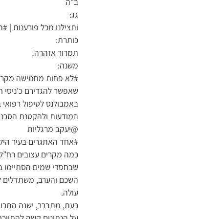
ב”ה
גג:
ותצילנו מכל פורענות | #
כותרת:
תמרור אזהרה!
משנה:
#לא פחות מחמישה מקרים 
שאפשר להגדירם כ’ניסי ח
באמבולנס לטיפול רפואי
המודעות ולהקטנת הסכנה >
@יעקב מרגליות
#אחד האתגרים בעיר הילד
כמה מקרים עצובים רח”ל 
שבחסדי שמים הסתיימו בנ
השכם והערב, משתדלים לעו
עולה.
כעת, מתברר, ישנה התרו