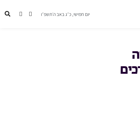
יום חמישי, כ״ג באב ה׳תשפ״ו
ה
כים