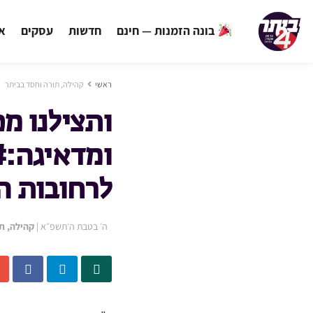
בונה הזמנות — חינם
חדשות
עסקים
אי
ראשי
קהילה, תורה וחסד בביתר
ותצילנו מ
ומדאיגה:#
לרחובות ה
ה׳ בטבת ה׳תשפ״א
|
קהילה, ת