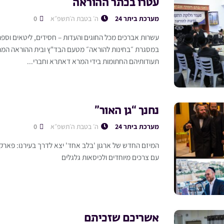
עטרו בכתר ההוראה
מערכת ביתר 24
ה׳ בטבת ה׳תשפ״א
0
עשרות אברכים מכל החוגים והעדות – חסידים, ליטאים וספר
במסגרת ״בחינות להוראה״ מטעם הבד"ץ ובית ההוראה המרכ
תעודותיהם החתומות בידי המרא דאתרא וחברי...
נחנך “גן האור”
מערכת ביתר 24
ה׳ בטבת ה׳תשפ״א
0
המיזם החדש של ארגון 'בלב אחד' יצא לדרך בעירנו: פארק יי
עם צרכים מיוחדים ולכיסאות גלגלים
אשריכם שזכיתם