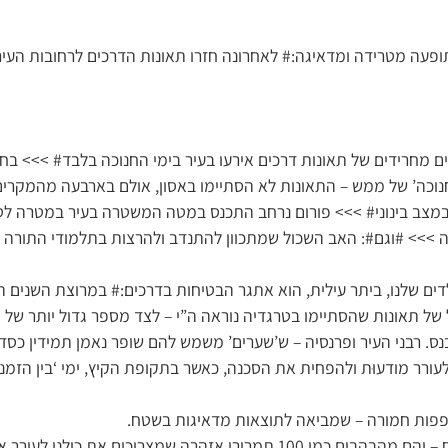
תופעה מטרידה ומדאיגה:# לאחרונה חזרו תאונות הדרכים לרחובות העיר
מחרידים של תאונות דרכים אירעו בעיר בימי החנוכה בלבד# >>> בחסד
נוכה’ של ממש – התאונות לא הסתיימו באסון, אולם בארבעה מהמקרים
 במצב בינוני# >>> פורום נרחב התכנס במטה המשטרה בעיר במטרה 
>> #וגם#: האב השכול שמתכוון להתנדב ולהרצות בתלמודי התורה >>> #אַ
ים שלנו, ביתר עילית, הוא אתגר הבטיחות בדרכים:# במרוצת השנים ה
של תאונות שהסתיימו בטרגדיה נוראה ה”י – לצד מספר גדול יותר של 
ס. רבני העיר ופרנסיה – ש’שערים’ משמש להם שופר נאמן תמידין כסדר
רר מודעוּת ולהפחית את הסכנה, כאשר בתקופת הקיץ, ימי ‘בין הזמנים
פפות חמורה – שמביאה לתוצאות מדאיגות בשטח.
על הנתונים קשה להתווכח – והם מהבהבים כמו 100 תמרורי אזהרה שמצריכים