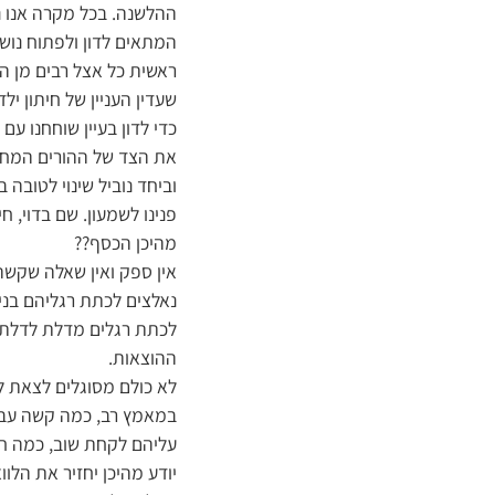
ההלשנה. בכל מקרה אנו נ
המתאים לדון ולפתוח נוש
ראשית כל אצל רבים מן הק
שעדין העניין של חיתון י
כדי לדון בעיין שוחחנו ע
את הצד של ההורים המחתנ
וביחד נוביל שינוי לטובה ב
פנינו לשמעון. שם בדוי, חיתנת ברוך 12 י
מהיכן הכסף??
אין ספק ואין שאלה שקשה
נאלצים לכתת רגליהם בניכ
לכתת רגלים מדלת לדלת, 
ההוצאות.
לא כולם מסוגלים לצאת לח
במאמץ רב, כמה קשה עבור
עליהם לקחת שוב, כמה חב
יודע מהיכן יחזיר את הלוו