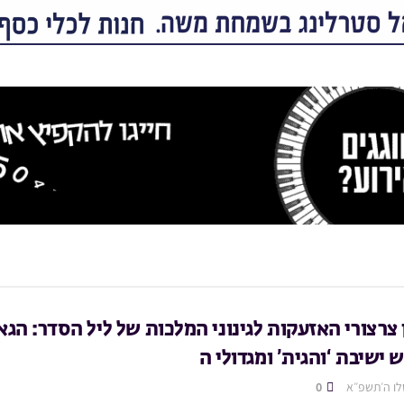
ן צרצורי האזעקות לגינוני המלכות של ליל הסדר: הגא
 ישיבת ‘והגית’ ומגדולי ה
לו ה׳תשפ״א
0