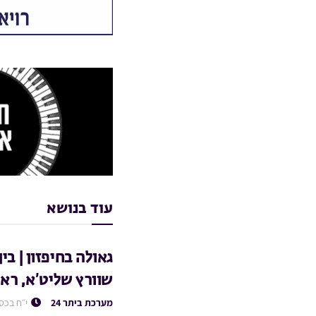
עוד בנושא
גאולה בחיפזון | בי
שוורץ שליט’א, ראש
מערכת ביתר 24
י״ח בכס