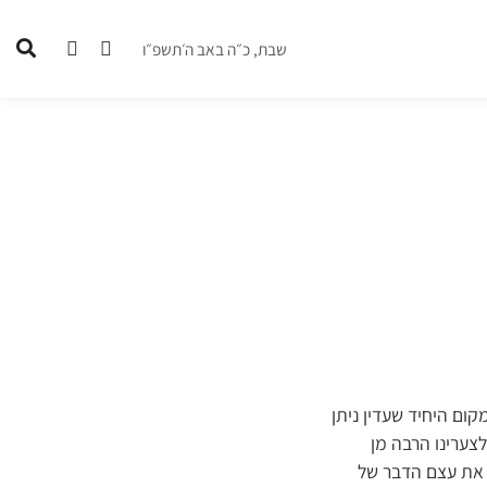
שבת, כ״ה באב ה׳תשפ״ו
קום היחיד שעדין ניתן
צערינו הרבה מן
 את עצם הדבר של