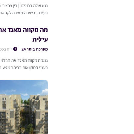
גג:גאולה בחיפזון | בין צרצורי
בעירנו, בשיחה מאירה לקראת
מה מקווה מאגד את
עילית
מערכת ביתר 24
י״ח בכס
גג:מה מקווה מאגד את הבלנים
בענף המקוואות בביתר מגיע בד