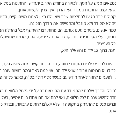
מצאים ממש על הסף, לכאורה בחודש הקרוב יתחדשו החתונות במלוא עו
א על עצם החתנות במגזר, ועל הדרך איך צריך לעשות אותן.
הילות כבר הגיעו להחלטות שכך שאין לנו רצון לשנות משהו קיים, הדיו
לדים לא מסודר ולא מוגבל ומחפישם את הדרך הנכונה.
ם כמה אנשים, בעיר ציטטנו אותם, הם פחות רצו להיחשף אבל בהחלט הבי
ים, בעלי הקייטריניג ויחד קבצנו את זה ליריעה אחת, שנמח שתשתלח
כל העניינים.
לדים והשאלה היא,
 היום להכניס ילדים מתחת לחופה, הרבה יותר קשה ממה שהיה פעם, לצ
ר לגייס תרומות עבור נישואי ילדיהם, אוי כמה כאב וכמה בושות עוברים 
ולפעמים לחזור לאחר חודש עם כעשר אלף דולר בס”ה, כאשר כל זה טי
ו”ל, והדרך שלהם להתמודד עם ההוצאות זה על ידי גלגול הלוואות בגמ
ם להשיג ערבים לכל הלוואה, ואוי להם אם הם אחרו ביום יומיים, בעל
רים מנסים להתרחק בתקופה זו שלא ייאלצו לחתום ערבויות, ובצדק כא
אתו.