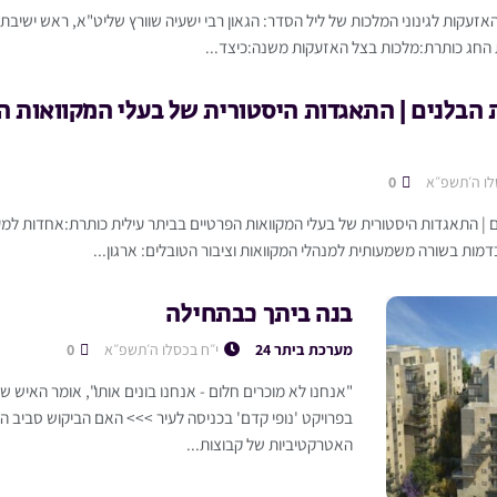
 האזעקות לגינוני המלכות של ליל הסדר: הגאון רבי ישעיה שוורץ שליט"א, ראש ישיבת '
 החג כותרת:מלכות בצל האזעקות משנה:כיצד...
 הבלנים | התאגדות היסטורית של בעלי המקוואות ה
לו ה׳תשפ״א
0
 | התאגדות היסטורית של בעלי המקוואות הפרטיים בביתר עילית כותרת:אחדות ל
מות בשורה משמעותית למנהלי המקוואות וציבור הטובלים: ארגון...
בנה ביתך כבתחילה
מערכת ביתר 24
י״ח בכסלו ה׳תשפ״א
0
"אנחנו לא מוכרים חלום - אנחנו בונים אותו", אומר האיש 
בפרויקט 'נופי קדם' בכניסה לעיר >>> האם הביקוש סביב 
האטרקטיביות של קבוצות...