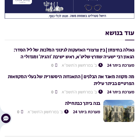
עוד בנושא
גאולה בחיפזון | בין צרצורי האזעקות לגינוני המלכות של ליל הסדר:
הגאון רבי ישעיה שוורץ שליט’א, ראש ישיבת ‘והגית’ ומגדולי ה
מערכת ביתר 24
ב׳ במרחשוון ה׳תשפ״א
0
מה מקווה מאגד את הבלנים | התאגדות היסטורית של בעלי המקוואות
הפרטיים בביתר עילית
מערכת ביתר 24
ב׳ במרחשוון ה׳תשפ״א
0
בנה ביתך כבתחילה
מערכת ביתר 24
ב׳ במרחשוון ה׳תשפ״א
0