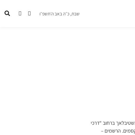
שבת, כ״ה באב ה׳תשפ״ו
בשטיבלאך ברחוב “דרכי
קסמים. הרשמים –