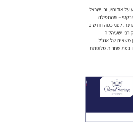
ל אודותיו, ור’ ישראל
פרקטי – שהתפילה
ינה. לפני כמה חודשים
 רבי ישעיהל’ה
 משאית של אנג’ל
בו בפת שחרית מלופתת