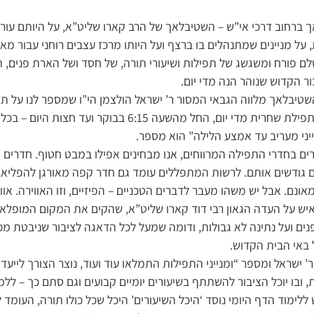
 ברחוב דרכי אי”ש – השטיבלאך של הרב קארו שליט”א, על היותם עורק
על מניינים שמתנהלים בו ברצף ועל היותו מרכז עצבים רוחני עבור מאות
 שלם פורח ומשגשג של תפילות ושיעורי תורה, של חסד ושל הארת פנים,
ר הקדוש שנוהר הנה מדי יום.
טיבלאך מלווה הגבאי המסור ר’ ישראל הולצמן הי”ו שמספר לנו על ת
“מתקיימים כאן מניינים לתפילת שחרית מדי יום, החל מהשעה 6:15 
ייני מעריב עד אמצע הלילה” הוא מספר.
ם בחדרי התפילה המרווחים, אנו מבחינים אפילו במבט חטוף. חדרים מ
 גודשים אותם. לרשות המתפללים עומד גם חדר קפה מאורגן להפליא, וב
ונם. אבל יש משהו מעבר לדברים הטכניים – הפיזיים, וזו האווירה. אוו
ש על העדה הגאון רבי דוד קארו שליט”א, שהקים את המקום המופלא ה
ם ועל נתינה לא גבולות, ודומה שמעל לכל הדאגה לציבור שניבטת מכל
באי הבית הקדוש.
’ ישראל ומספר “ומנייני התפילות התמלאו עוד ועוד, נוצר הצורך לייעד
 ובו יוכל הציבור להשתתף בשיעורים יומיים קבועים וגם סתם כך – ללמו
ימוד הדף היומי נוסד ‘היכל השיעורים’ היכל שכל כולו תורה, העומד 