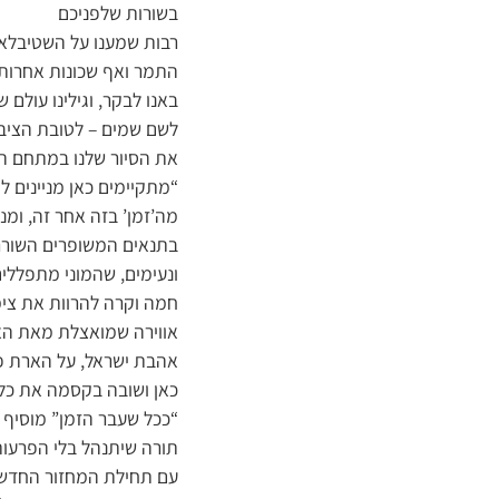
בשורות שלפניכם
רבות שמענו על השטיבלאך
התמר ואף שכונות אחרות, 
באנו לבקר, וגילינו עולם
לשם שמים – לטובת הציבו
את הסיור שלנו במתחם הש
מה’זמן’ בזה אחר זה, ומנ
בתנאים המשופרים השוררי
ונעימים, שהמוני מתפללים
חמה וקרה להרוות את צימא
אווירה שמואצלת מאת האי
אהבת ישראל, על הארת פני
כאן ושובה בקסמה את כל 
“ככל שעבר הזמן” מוסיף ר
תורה שיתנהל בלי הפרעות,
עם תחילת המחזור החדש לל