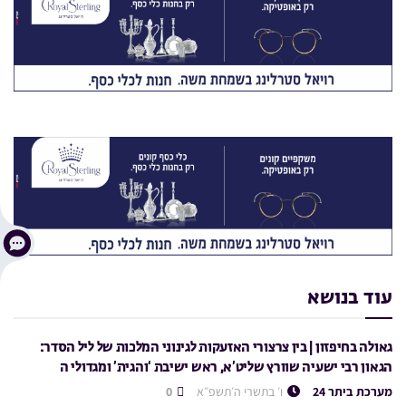
עוד בנושא
גאולה בחיפזון | בין צרצורי האזעקות לגינוני המלכות של ליל הסדר:
הגאון רבי ישעיה שוורץ שליט’א, ראש ישיבת ‘והגית’ ומגדולי ה
מערכת ביתר 24
ו׳ בתשרי ה׳תשפ״א
0