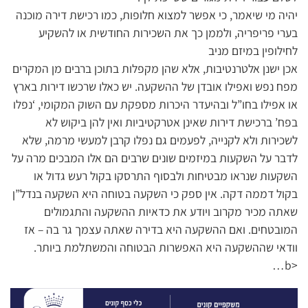
יהיה מי שיאמר, כי אפשר למצוא חלופות, כמו רכישת דירה מוכנה
בערי פריפריה, ולממן כך את השכירות החודשית או להשקיע
לחילופין במיזם מניב
אכן ישנן אלטרנטיבות, אלא שהן מקפלות בתוכן ברבים מן המקרים
מפח נפש ואפילו אובדן של ההשקעה. יש כאלו שרכשו דירות בארץ
או אפילו בחו”ל ובהיעדר היכרות מספקת עם השוק המקומי, ‘נפלו
בפח’ ברכישת דירות שאינן אטרקטיביות ואין להן ביקוש לא
לשכירות ולא לקנייה, לפעמים גם נפלו קרבן למעשי מרמה, שלא
לדבר על השקעות במיזמים שונים שרבים הם אלו המבכים מרה על
השקעות שנראו מבטיחות ולבסוף התרסקו בקול רעש גדול או
בקול דממה דקה. אין ספק כי השקעה בטוחה היא השקעה בנדל”ן
שאתה מכיר מקרוב ויודע את כדאיות ההשקעה והתגמולים
המובטחים. ואם ההשקעה היא בדירה שאתה עצמך גר בה – אז
וודאי שההשקעה היא האפשרות הבטוחה והמשתלמת ביותר.
<b…