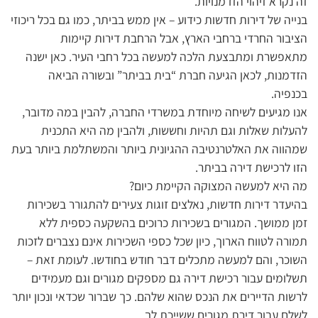
זה נקרא זיהוי הזדמנויות.
בנייה של דירות חדשות כידוע – אין ממש בביתר, כמו גם בכל ריכוזי
הציבור החרדי ברחבי הארץ, אבל הרחבת דירות קיימות
מתאפשרת ומתבצעת הלכה למעשה בכל רחבי העיר. כאן ישנה
הזדמנות, לכאן הגיעה חברת “בית בביתר” ובשורה הביאה
בכנפיה.
אנו מגיעים לשיחה מיוחדת במשרדי החברה, להבין במה מדובר,
להעלות שאלות וגם תהיות וחששות, ולהבין מה היא התכנית
שמהווה את האלטרנטיבה ההגיונית ביותר והמשתלמת ביותר בעת
הזו לרכישת דירה בביתר.
מה היא למעשה המצוקה הקיימת כיום?
בהיעדר דירות חדשות, נאלצים זוגות צעירים להתגורר בשכירות
זמן ממושך. המגורים בשכירות כרוכים בהשקעה כספית ללא
תמורה לטווח הארוך, כיון שכל כספי השכירות אינם נצברים לזכות
השוכר, והם למעשה מתכלים דבר חודש בחודשו. לעומת זאת –
תשלומים עבור רכישת דירה גם מספקים מגורים וגם מעמידים
לרשות הדיירים את הנכס שהוא שלהם. כך שברור שכדאי ונכון יותר
לשלם עבור דירת מגורים ששייכת לך.