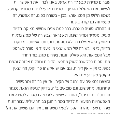
עוברים מדירת קבע לדירת ארעי, באנו לבחון את האפשרויות
לעשות את המסלול ההפוך – מדירת ארעי לדירת מגורים קבועה.
נשמע תלוש מן המציאות? ובכן – בשורה בפינו. זה אפשרי, זה
מעשי וזה גם קורה בשטח.
זו בהחלט סוגיה כואבת. כבר כמה שנים שנושא מצוקת הדיור
מעיק, מטריד ומדיר שינה, ולא נראה שבשורה של ממש נראית
באופק. היא אפילו כבר לא תופסת כותרות ראשיות – מצוקת
הדיור, כי אין בשורה של ממש שאי מי מעמיד או טורח לשרטט.
אבל המציאות היא שאלפי זוגות צעירים מהציבור החרדי
מתווספים בכל שנה לשוק מחפשי הדירות ונוחלים אכזבה ומפח
נפש. כי אין – אין דירות. וגם אם יש איזשהו פרוייקט, הרי שאין
הקומץ משביע את הארי.
וכשאנו נמצאים עם “הגב אל הקיר”, אז אין ברירה ומחפשים
פתרונות. מחפשים, וגם מוצאים ב”ה. בדיוק לנישה הזאת נכנסה
חברת “בית בביתר”, החברה ששמה לעצמה כמטרה למצוא את
האפשרויות המעשיות לדיור במחיר הוגן בביתר עילית עבור זוגות
צעירים שעד מהרה יהפכו לבעלי משפחות. איך הם עושים את זה?