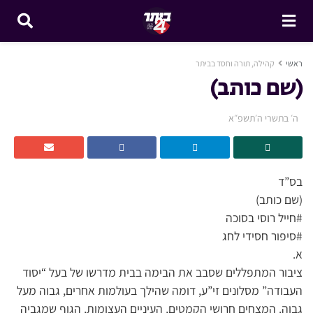
ראשי
קהילה, תורה וחסד בביתר
(שם כותב)
ה׳ בתשרי ה׳תשפ״א
בס”ד
(שם כותב)
#חייל רוסי בסוכה
#סיפור חסידי לחג
א.
ציבור המתפללים שסבב את הבימה בבית מדרשו של בעל “יסוד
העבודה” מסלונים זי”ע, דומה שהילך בעולמות אחרים, גבוה מעל
גבוה. המצחים חרושי הקמטים, העיניים העצומות, הגוף שמגביה