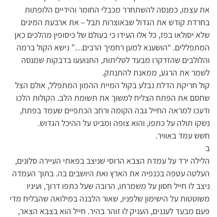
את עצמו, כמנסה להשתחרר מכבלי החומר והידיים הלופתות
בחרדת קודש את הגדול שבאוצרות תבל – את ארבעת המינים
שלא יסולאו בפז, כל אלו העידו כי בעולם של כיסופין מהלכים כאן
המתפללים. “הושענא למען רחמיך הרבים…” נישא הקול ברמה
והלולבים שהזדקרו מבעד לטליתות, התנועעו בדבקות שמנסה
לשמר את הרגע, ממאנת להתנתק.
קול חריקת הדלת נבלע בקול המיית ההמון המתפלל, אולם הצל
שחסם את הפתח הצליח למשוך את תשומת הלב. הקולות הלכו
ודעכו למראה החייל גבה הקומה ורחב הכתפיים שעמד בפתח,
נשקו תולה על כתפו, והוא צופה ומביט על ההיכל הגדוש.
חשש עמד באוויר.
ב
הלילה ירד על עמדת הצבא הרוסי שניצב בפאתי העיירה סלונים,
העלטה עטפה בכנפיה את הארץ ואת היושבים בה. בתוך העמדה
ניצב לו חייל חסון על משמרתו, הרובה שעל כתפו דרוך, ועיניו
משוטטות על הישימון שלפניו, שאור הלבנה במילואה שהבליח מדי
פעם מבעד לעננים, העניק לו זוהר בהיר. חייל הוא בצבא הצאר,