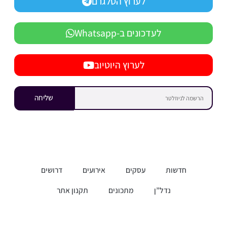
לערוץ הטלגרם
לעדכונים ב-Whatsapp
לערוץ היוטיוב
שליחה
חדשות
עסקים
אירועים
דרושים
נדל”ן
מתכונים
תקנון אתר