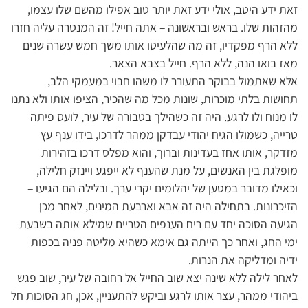
זאת ידע היטב, אולי ידע זאת יותר טוב אפילו מהשם שלו עצמו,
מהזהות שלו. בראש ובראשונה – אתה חייל! זה המנטרה עליה חזרו
ללא הרף מפקדיו, זה מה שהלעיטו אותו משך חמש עשרה שנים
מאז בואו הנה, ללא הרף. חייל בצבא הצאר.
אלא שאתמול בבוקר התעורר לו משהו חבוי במעמקי הלב,
תחושות בלתי מוכרות, שונות מכל מה שהכיר, הציפו אותו ולא נתנו
לו מנוח ולו לרגע. היה זה כשהילך בטבורה של עיר, לועס פיתה
טרייה, כשמולו הגיח יהודי עבדקן ממהר לדרכו, בידו ענף עץ
מזדקר, אותו אחז בעדינות וברוך, והוא מפלס דרכו בזהירות
מופלגת בין האנשים, על מנת שהענף לא ייפגע ויינזק חלילה,
וכאילו מדובר במטען של יהלומים יקרי ערך. ובלילה הם הגיעו –
הזיכרונות. בתחילה היה זה אבא וארבעת המינים, לאחר מכן
הגיעה הסוכה יחד עם ריח הענפים הטריים שמילא אותה בשבעת
ימי החג, ואחר כך הייתה גם אימא כשהיא מליטה פניה בכפות
ידיה ומדליקה את הנרות.
לאחר לילה ללא שינה יצא שוב החייל אל רחובה של עיר, שוב פגש
ביהודי ממהר, עצר אותו לרגע וביקש להתעניין, אכן, חג הסוכות חל