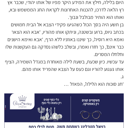
היום בלילה, חילץ את המידע היקר מפיו של אותו יהודי, שכבר אץ
רץ הלאה לדרכו, להכנות האחרונות לקראת החג הממשמש ובא,
ואותו הוא הותיר מבולבל ונבוך.
בן תשע היה בסך הכול כשהגיעו פקידי הצבא אל הבית חמושים
בכתב גיוס, ברוע ובשטנה, וניתקו אותו מהוריו, ‘אבא הוא הצאר
ואמא היא רוסיה’, כך שיננו באוזניו ללא הרף, ‘אבא ואימא הישנים
כבר אינם’, כך חזרו ואמרו, ובשלב כלשהו נסדקה גם העקשנות שלו
וחלחלו המסרים.
עד עכשיו. כיון שכעת, בשעת לילה מאוחרת במגדל השמירה, הציף
אותו געגוע להוריו וגם כעס על הצבא שהפריד אותו מהם.
ג.
‘חג סוכות הוא הלילה’, הפאזל …