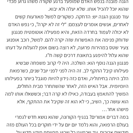
הגנה מובנה בנפש האדם שמופעל ברגע שקורה משהו גרוע מכדי
שהוא יוכל להכיל אותו. שלא יעלה ולא יבוא.
עוד מנגנון הגנה יש: הדחקה. כשקורים למשל מאורעות קשים
לאחרים, אנשים אומרים לעצמם: “לי זה לא יקרה”, כי נפש האדם
לא יכולה לעמוד בחרדה הזאת, והיא מפעילה אוטומטית מנגנון
שדוחק פנימה את האפשרות שזה יקרה להם. למשל, רוכב אופנוע
צעיר שטס במהירות פרועה, לא רוצה בשום אופן להעלות על דעתו
שהוא עלול להיפגע בתאונת דרכים קשה ח”ו.
מנגנון הגנה נוסף הוא: השלכה. היה לי קרוב משפחה שבשיא
פעילותו קיבל התקף לב. זה היה לפני לפני יובל שנים, כשרפואת
הלב היתה בחיתוליה, ואדם כזה נידון להיות מוגבל ביותר בפעילותו
היומיומית. אבל האיש הזה, לאחר שהשתחרר מבית החולים,
המשיך להתאמץ בעבודה, כאילו לא קרה דבר; וכששאלו אותו למה
הוא עושה כך, השיב, כי לא הוא זה שקיבל את ההתקף, אלא
מישהו אחר…
במה דברים אמורים? בנגיף הקורונה, שהוא נושא חדש לגמרי
בעולם הרפואה, והוא נלמד יום יום על ידי חוקרים בכל העולם מזה
חודשים ארוכים, עד שכמעט כל שבוע מתווסף מידע חדש על