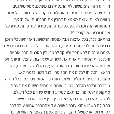
הווירוס הזה שהאנושות לא התנסתה בו מעולם. אפידמיולוגים,
מומחים לרפואה ציבורית, זיהומולוגים בקטריולוגים ועוד, כל אחד
מזווית ראייתו עושה מאמצים להבין את התנהגותו של הנגיף
המתעתע הזה ומגלה אט אט עוד פיסת מידע ועוד פיסת מידע על
אורחו ורבעו של קוביד 19.
בהתאם לכך, בכל ארצות תבל מנסות הרשויות האזרחיות כל הזמן
דרכים שונות לבלימת המגיפה, כאשר אחרי כל שלב הם בוחנים את
עצמם ומנסים להשתפר ובעיקר לתמרן בין הסכנות הבריאותיות
והכלכליות שסותרות אחת את השניה. יש ארצות שהצליחו יותר ויש
ארצות שהצליחו פחות. גם באותה ארץ, כמו למשל בארצנו, בגל
הראשון הצליחו לבלום את המגיפה, ובגל השני לגמרי לא.
מטבע הדברים מתגלים חילוקי דעות בין המומחים, כמו בכל סוגיה
מורכבת ובלתי מוכרת. כמו כן אותם מומחים משנים את דעתם
מתקופה לתקופה, בהתאם למידע החדש שזורם מכל העולם.
למשל, מהי דרך ההדבקה של הנגיף בין אדם לאדם, כאשר
בתחילה חשבו שהוא עובר באוויר, עד שהתברר שהוא עובר דרך
רסיסי רוק. או למשל, חשבו שילדים אינם נשאים של הווירוס, עד