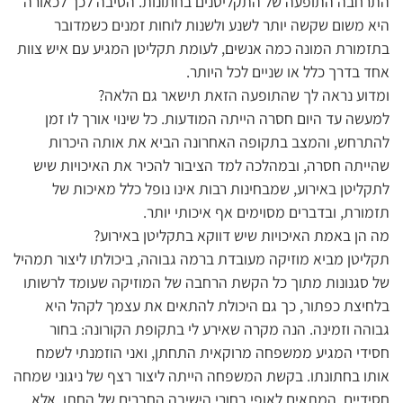
התרחבה התופעה של התקליטנים בחתונות. הסיבה לכך לכאורה
היא משום שקשה יותר לשנע ולשנות לוחות זמנים כשמדובר
בתזמורת המונה כמה אנשים, לעומת תקליטן המגיע עם איש צוות
אחד בדרך כלל או שניים לכל היותר.
ומדוע נראה לך שהתופעה הזאת תישאר גם הלאה?
למעשה עד היום חסרה הייתה המודעות. כל שינוי אורך לו זמן
להתרחש, והמצב בתקופה האחרונה הביא את אותה היכרות
שהייתה חסרה, ובמהלכה למד הציבור להכיר את האיכויות שיש
לתקליטן באירוע, שמבחינות רבות אינו נופל כלל מאיכות של
תזמורת, ובדברים מסוימים אף איכותי יותר.
מה הן באמת האיכויות שיש דווקא בתקליטן באירוע?
תקליטן מביא מוזיקה מעובדת ברמה גבוהה, ביכולתו ליצור תמהיל
של סגנונות מתוך כל הקשת הרחבה של המוזיקה שעומד לרשותו
בלחיצת כפתור, כך גם היכולת להתאים את עצמך לקהל היא
גבוהה וזמינה. הנה מקרה שאירע לי בתקופת הקורונה: בחור
חסידי המגיע ממשפחה מרוקאית התחתן, ואני הוזמנתי לשמח
אותו בחתונתו. בקשת המשפחה הייתה ליצור רצף של ניגוני שמחה
חסידיים, המתאים לאופי בחורי הישיבה החברים של החתן. אלא