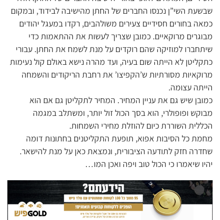
שבשעת השי”ן נכנסו החברים של החתן מהישיבה לבידוד, ובמקום
כמאה בחורים חסידיים צעירים משולהבים, רקדו במעגל יהודים
מבוגרים מרוקאיים. כמובן שצריך לעשות את ההתאמות כדי
שיתחברו למוזיקה שהם רוקדים על מנת לשמח את החתן. עבורי
כתקליטן לא הייתה שום בעיה, ועד מהרה נישא באולם קול נעימות
מרוקאיות מסורתיות ש’הקפיצו’ את רחבת הריקודים והשמחה
הייתה עצומה.
כמובן שיש גם את עניין המחיר. המחיר לתקליטן גם אם הוא
מבוקש ופופולרי, הוא בסך הכול זול יותר, ומשתלב במגמה
הכללית השוררת כיום להוזלת מחירי השמחות.
מחמת כל הסיבות אפוא, תופעת התקליטנים בחתונות דומה
שחדרה חזק לתודעה הציבורית, ונמצאת כאן על מנת להישאר.
יהיו שיאמרו כי הכול טוב ויפה ואכן המו…