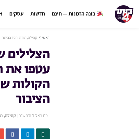
בונה הזמנות — חינם
חדשות
עסקים
אי
ראשי
קהילה, תורה וחסד בביתר
הצלילים 
עטפו את ה
הקולות שפ
הציבור
כ״ו באלול ה׳תש״פ
|
קהילה, תו