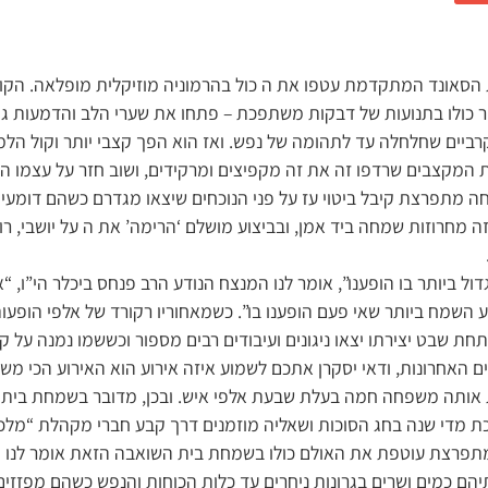
סאונד המתקדמת עטפו את ה כול בהרמוניה מוזיקלית מופלאה. הקולו
 כולו בתנועות של דבקות משתפכת – פתחו את שערי הלב והדמעות גם י
ביים שחלחלה עד לתהומה של נפש. ואז הוא הפך קצבי יותר וקול הל
המקצבים שרדפו זה את זה מקפיצים ומרקידים, ושוב חזר על עצמו ה
חה מתפרצת קיבל ביטוי עז על פני הנוכחים שיצאו מגדרם כשהם דומעי
חרוזות שמחה ביד אמן, ובביצוע מושלם ‘הרימה’ את ה על יושבי, רוק
ל ביותר בו הופענו”, אומר לנו המנצח הנודע הרב פנחס ביכלר הי”ו, 
ע השמח ביותר שאי פעם הופענו בו”. כשמאחוריו רקורד של אלפי הופע
תחת שבט יצירתו יצאו ניגונים ועיבודים רבים מספור וכששמו נמנה ע
 האחרונות, ודאי יסקרן אתכם לשמוע איזה אירוע הוא האירוע הכי משמ
ת אותה משפחה חמה בעלת שבעת אלפי איש. ובכן, מדובר בשמחת בית
ת מדי שנה בחג הסוכות ושאליה מוזמנים דרך קבע חברי מקהלת “מלכו
מתפרצת עוטפת את האולם כולו בשמחת בית השואבה הזאת אומר לנו הר
ם כמים ושרים בגרונות ניחרים עד כלות הכוחות והנפש כשהם מפזזים ב