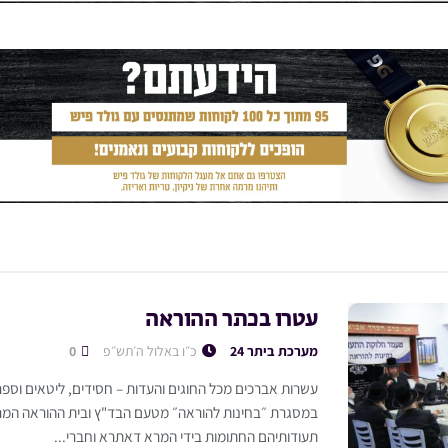
עטרו בכתר ההוראה
מערכת ביתר 24
כ״ו באלול ה׳תש״פ
0
עשרות אברכים מכל החוגים והעדות – חסידים, ליטאים וספר
במסגרת ״בחינות להוראה״ מטעם הבד"ץ ובית ההוראה המרכ
תעודותיהם החתומות בידי המרא דאתרא וחברי...