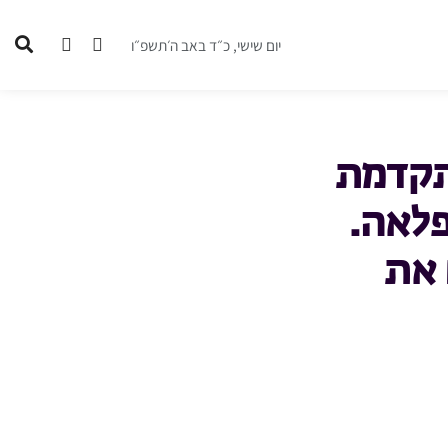
יום שישי, כ״ד באב ה׳תשפ״ו
תקדמת
פלאה.
 את