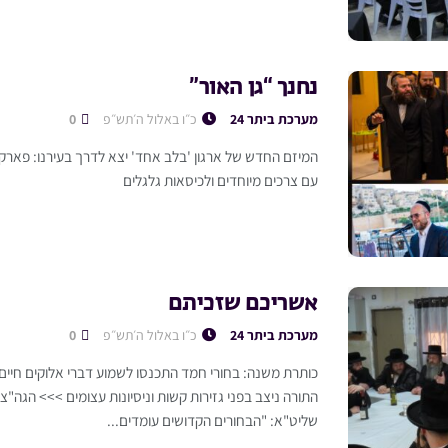
נחנך “גן האור”
מערכת ביתר 24
כ״ו באלול ה׳תש״פ
0
המיזם החדש של ארגון 'בלב אחד' יצא לדרך בעירנו: פארק יי
עם צרכים מיוחדים ולכיסאות גלגלים
אשריכם שזכיתם
מערכת ביתר 24
כ״ו באלול ה׳תש״פ
0
כותרת משנה: בחורי חמד התכנסו לשמוע דברי אלוקים חיי
התורה ניצב בפני גזירות קשות וניסיונות עצומים >>> הגה"צ 
שליט"א: "הבחורים הקדושים עומדים...