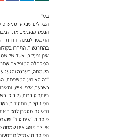
בס”ד
הצלילים שבקעו ממערכת ה
הנפש מנענעים את הציבור
התמסר לנגינה חודרת הקר
בהתרגשות התחרו בקולות 
אינן ננעלות ואשד של שמ
המקהלה המופלאה שחרזה מ
השמחה, הערגה והגעגוע.
“זה האירוע המשפחתי הגדו
כשבעת אלפי איש, והאירו
ביותר סובבות גלובוס, כש
המוזיקלית החסידית בשנים
ודאי גם מסקרן להכיר א
מוסדות “שיח סוד” שנערכ
אין לך מושג איזו שמחה 
המוסדות שמזילים דמעותיה