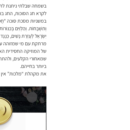
בשמחה שבלתי ניתנת לתי
לקרא חג הסוכות, החג בו
במשניות מסכת סוכה “חֲסִידִים וְאַנ
וְתִשְׁבָּחוֹת. וְהַלְוִיִּם בְּכִנּו
יִשְֹרָאֵל לְעֶזְרַת נָשִׁים, כְּנֶג
מרתקת עם מי שמזוהה עם
של המוזיקה החסידית האו
שמאחורי הקלעים, ולהתחב
ביותר בחייהם.
את מקהלת “מלכות” אין ל