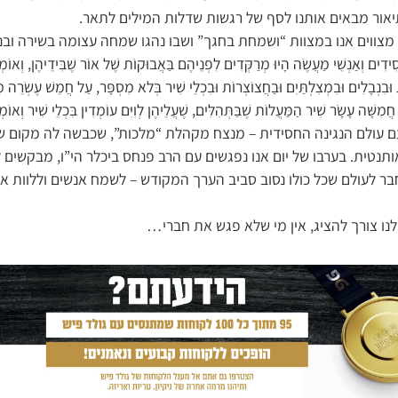
אור מבאים אותנו לסף של רגשות שדלות המילים לתאר.
 מצווים אנו במצוות “ושמחת בחגך” ושבו נהגו שמחה עצומה בשירה ו
ְשֵׁי מַעֲשֶֹה הָיוּ מְרַקְּדִים לִפְנֵיהֶם בַּאֲבוּקוֹת שֶׁל אוֹר שֶׁבִּידֵיהֶן, וְאוֹמְרִי
ֹרוֹת וּבִנְבָלִים וּבִמְצִלְתַּיִם וּבַחֲצוֹצְרוֹת וּבִכְלֵי שִׁיר בְּלא מִסְפָּר, עַל חֲמֵשׁ עֶשְֹרֵה
ֶד חֲמִשָּׁה עָשָֹר שִׁיר הַמַּעֲלוֹת שֶׁבַּתְּהִלִּים, שֶׁעֲלֵיהֶן לְוִיִּם עוֹמְדִין בִּכְלֵי שִׁיר
 עולם הנגינה החסידית – מנצח מקהלת “מלכות”, שכבשה לה מקום 
תנטית. בערבו של יום אנו נפגשים עם הרב פנחס ביכלר הי”ו, מבקשים 
ר לעולם שכל כולו נסוב סביב הערך המקודש – לשמח אנשים וללוות א
נו צורך להציג, אין מי שלא פגש את חברי…