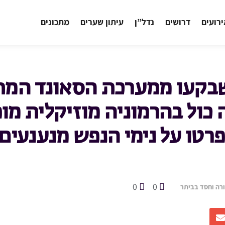
רועים
דרושים
נדל”ן
עיתון שערים
מתכונים
שבקעו ממערכת הסאונד המ
 כול בהרמוניה מוזיקלית מו
רטו על נימי הנפש מנענעים
0
0
רה וחסד בביתר