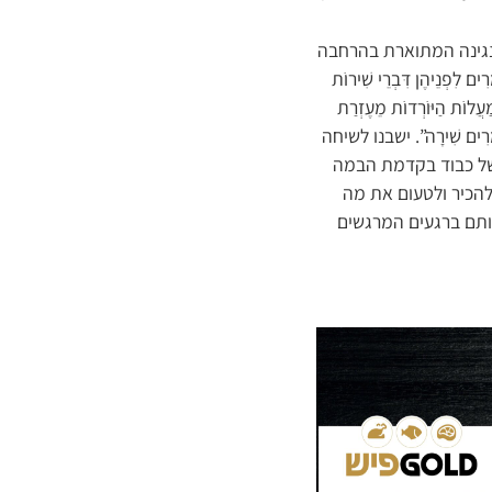
בנגינה המתוארת בהרחבה
ם לִפְנֵיהֶן דִּבְרֵי שִׁירוֹת
 מַעֲלוֹת הַיּוֹרְדוֹת מֵעֶזְרַת
 וְאוֹמְרִים שִׁירָה”. ישבנו לשיחה
של כבוד בקדמת הבמה
להכיר ולטעום את מה
ותם ברגעים המרגשים