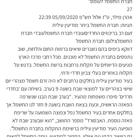
חברת החשמל לעומס”
27
אהרן מילר, ט”ז אלול תש”פ 05/09/2020 22:39
תגיות: חברת החשמל ביתר מודיעין עילית
זעם רב בריכוזים החרדיםעובדי חברת החשמלעובדי חברת
החשמלצילום: חברת החשמל
דווקא בימים בהם נשברים שיאים ברמות החום והלחות, שוב
נתפסים בחברת החשמל לא מוכנים. מכל רחבי מרכז הארץ
מגיעים הדיווחים על תקלות נרחבות ברשת החשמל. בדגש על
תקלות באזורים בעלי צביון חרדי ודתי.
בעיר מודיעין עילית בחלקים נרחבים לא היה זרם חשמל מצהרי יום
שישי בצהריים עד למוצאי שבת בשעה 9 בערב. בשיחה עם ‘בחדרי
חרדים’ סיפרו משפחות מהעיר. “בערב שבת הבנו שנשרפה
הפאזה הראשית, וכעת בצאת השבת בשעה 9 חזר לנו החשמל אך
בחלקים אחרים בעיר החשמל נפל ונפוצה השמועה על שריפת
פאזה נוספת. האבסורד” מספר התושב, “הוא שבערב שבת לא
הופיעה העיר מודיעין עילית ברשימת התקלות בחברת החשמל”.
גם ביישוב הדתי נוף איילון, הסמוך למודיעין, נותק החשמל למאות