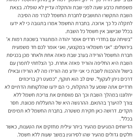
משפחות כרבע שעה לפני שבת והתקלה עדיין לא טופלה. בצאת
השבת התקשרו התושבים לחברת החשמל לברר מה הסיבה
לתקלה כל כך ארוכה. בחברת החשמל אמרו בתגובה כי לא ידעו
בכלל שבישוב אין חשמל כל השבת.
“בשיחה עם בחדרי חרדים אומר יהודה המתגורר בשכונת רמות א’
בירושלים: “אני חשמלאי במקצועי, ואני אומר לכם חד משמעית
חברת החשמל הורידה בערב שבת פאזה אחת ולאחר מכן בכניסת
השבת היא החליפה והוריד פאזה אחרת. כך הצלחתי לתמרן עם
בישול וההכנות לשבת כי אני יודע מה הורידו מה לא הורידו ובאילו
דרכים ניתן לעקוף”. שים לב הוא תוקף, “כמעט רק בריכוזים
חרדיים אתה שומע על התקלות, כי הם ידעו שהלקוחות הדתיים לא
יתלוננו במהלך השבת וכך הם מווסתים את צריכת חשמל ללא
צורך להיערך בהתאם. ההרגשה היא של התעללות מכוונת. חסר
תקדים. דרושה כאן חקירת משטרה. בחברת החשמל לא תמימים
בכלל”.
הדיווחים המגיעים מהעיר ביתר עילית מחזקים את הטענות, כאשר
חלקים גדולים מהעיר שהו לסירוגין במשך שעות ללא חשמל.