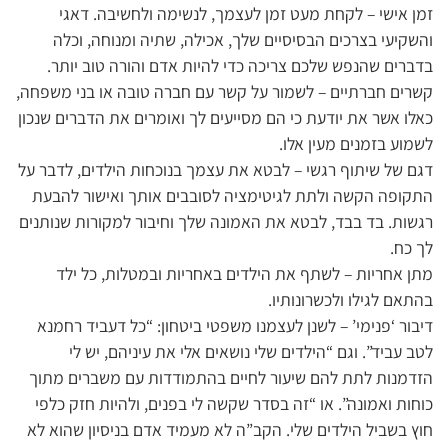
זמן אישי – לקחת מעט זמן לעצמך, לנשימה ולחשיבה. דאגי
והשקיעי בצרכים הבסיסיים שלך, אכילה, שתיה ומנוחה, וכלה
בדברים שהנפש שלכם צריכה כדי להיות אדם והורה טוב יותר.
קשרים חברתיים – לשמור על קשר עם חברה טובה או בני משפחה,
כאלו אשר את יודעת כי הם מסייעים לך ואומרים את הדברים שנכון
לשמוע בזמנים מעין אלו.
דגם של שיתוף רגשי – לבטא את עצמך בנוכחות הילדים, לדבר על
התקופה הקשה ולתת לגיטימציה לסובבים אותך ואישור להבעת
רגשות. בד בבד, לבטא את האמונה שלך וחיבור למקורות שנותנים
לך כח.
מתן אחריות – לשתף את הילדים באחריות ובמטלות, כל ילד
בהתאם לגילו ולכשרונותיו.
דיבור ‘פנימי’ – לשנן לעצמנו משפטי ביטחון: “כל דעביד רחמנא
לטב עביד”. וגם “הילדים שלי נושאים אלי את עיניהם, יש לי
הזדמנות לתת להם שיעור לחיים בהתמודדות עם משברים מתוך
כוחות ואמונה”. או “זה בסדר שקשה לי בפנים, ולהיות חזק כלפי
חוץ בשביל הילדים שלי. הקב”ה לא מעמיד אדם בניסיון שהוא לא