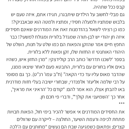
קבס ככל שתהיה.
גם מבלי לחשוב על הילדים שיתבגרו, תגידו אתם, איזה טעם יש
בלבוש שמחציו ולמעלה חסידי, ומחציו ולמטה הוא שבאבניקי?!
כמו כן רציתי לשאול בהזדמנות זאת את המודרנים שאינם חסידים:
איזה חן יהודי יש לבן-תורה שמגדל בלורית ומגולח למשעי?! כבר
החפץ חיים אמר שהזקן והפאות הם כמו שלט על חנות, השלט של
היהודי האותנטי זו החזות שלו, זקן ופאות ללא בלורית.
בספר ‘לשכנו תדרשו’ כותב הרב קולידצקי: “מרן החזון איש, כשהיו
באים אליו בחורים עם בלורית, התבטא פעם לאחר שיצאו ממנו,
שהדבר מאוס עליו עד כדי הקאה” (ח”ב עמו’ רנ”ט). כך גם מסופר
על רבי שלמה אליעזר אלפנדרי, שבחורי ישיבה בעלי חזות מודרנית
באו להבחן אצלו, הוא אמר להם: “קודם כל ‘הראיני את מראיך’,
אחר כך ‘השמיעני את קולך'”, ודברי פי חכם חן.
***
את החסידים המודרנים אי אפשר להכיר בימי חול, הפאות חבויות
מתחת לכיפה ורעמת השיער, החולצה – לייקרה עם שרוולים
קצרים; ופתאום כשמגיעה שבת הם נעשים “מחותנים עם ה’לכה