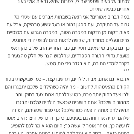
לכתוב על בעיה שמפריעה לי, למרות שהיא נראית אולי בעיני
אחרים כבעיה שולית.
במה דברים אמורים? אני רואה בשבתות אברכים עם שטריימל
גבוה עד התיקרה, ועם קפטן זהוב או בעקיטשע מבהיקה, אבל עם
פאות דקות מן הדקות במקרה הטוב, ובמקרה הגרוע עם מכנסיים
צרים ונעליים מחודדות, שקשה לראות בהם לבוש יהודי אותנטי.
כך גם בקרב מי שאינם חסידים, כבר התריע הרב שלום כהן ראש
מועצת גדולי התורה הספרדים, שהלבוש הצר של חלק מהצעירים
בקרב לומדי התורה, הוא בגדר פריצות ממש.
***
אז בואו גם אתם, אבות לילדים, תחשבו קצת – כמו שביקשתי בטור
הקודם מהאימהות לחשוב – מה יהיה כשהילדים שלכם יתבגרו והם
ילכו צעד רחוק יותר מכם, כמו שהלכתם אתם צעד רחוק יותר
מההורים שלכם? אתם חושבים שכאשר הילדים שלכם יתבגרו
תהיה להם אותה הופעה כמו שלכם? אני סבור שטעיתם, הפוזה
שלהם תהיה אז דוחה גם בעיניכם, כי כך דרכו של היצר: היום אומר
לו עשה כך, ומחר אומר לו עשה כך; היום הוא אומר לכם להופיע
בפוזה כזאת – מחר הוא יגיד להם להופיע בפוזה אחרת, מעוררת