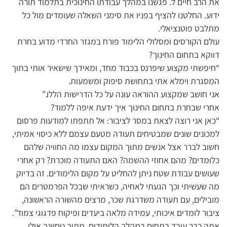
את הרב חיים ל. פגשנו במהלך עבודתו החינוכית בתלמוד תורה
ידוע. החלטנו להציף בפניו את סימני השאלה שעומדים מול כל
מתלבט פוטנציאלי.
עולם הקורסים ומסלולי הלימוד פורח במגזר החרדי מדוע בחרת
דווקא בתחום החינוך?
“חיפשתי מקצוע שיפרנס בכבוד מחד, ומאידך שישאיר אותי בתוך
המסגרת וימלא אתי בתחושת סיפוק ומשמעות.
אני חושב שמקצוע ההוראה עונה על כל הדרישות הללו.”
אחרי שבחרת בתחום החינוך איך ידעת איפה ללמוד?
“כאן אני רוצה לצאת במסר לציבור: אל תתפתו למודעות פרסום
למכונים שונים שמבטיחים תעודה מטעם עצמם ללא כיסוי אמיתי,
חשוב לברר אצל אנשים מתוך המקום עצמו מה החוויה שלהם
כלומדים? מהם אחוזי ההשמה? האם התעודה מוכרת? רק אחרי
שעושים עבודת שטח ניתן להחליט על מקום הלימודים. זה בדיוק
מה שעשיתי וכך הגעתי לאחיה, כשראיתי שבכל הפרמטרים הם
מובילים, עם תעודה משדרגת שכר, מרצים מהשורה הראשונה,
ציבור לומדים איכותי, עמידה מלאה ביעדים ופיקוח פדגוגי צמוד”.
אתה כבר עובד בתחום במהלך הלימודים, מתוך ניסיונך אולי