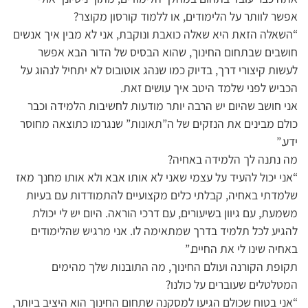
אפשר לוותר על הלימודים, או ללמוד קורסון מקוצר?
“השאלה הזאת היא שאלה כואבת ונוקבת, אני לא מבין איך אנשים
חושבים שבתחום החינוך, שהוא הבסיס של הדור הבא אפשר
לעשות קיצורי דרך, בדיוק כמו שנהג אוטובוס לא יתחיל לנהוג על
הכביש לפני שלמד היטב איך עושים זאת.
אני חושב שהיום יש הרבה יותר מודעות לחשיבות הלמידה וכבר
כולם מבינים את הנזקים של ה”תאונות” שנגרמו כתוצאה מחוסר
ידע.”
מה נתנה לך הלמידה באחיה?
“אני יכול להעיד על עצמי שאני לא אותו אבא ולא אותו מחנך מאז
שלמדתי באחיה, קבלתי כלים מקצועיים להתמודדות עם בעיות
משמעת, עם גיוון בשיעורים, עם דרכי הוראה. היום יש לי יכולת
להגיע לכל תלמיד בדרך שמתאימה לו. אני מרגיש שהלימודים
באחיה שינו לי את החיים.”
תקופת הקורנה ועולם החינוך, מה התובנות שלך מהימים
המטלטלים שעוברים על כולנו?
“אני בטוח שכולם הגיעו למסקנה שתחום החינוך הוא היציב ביותר,