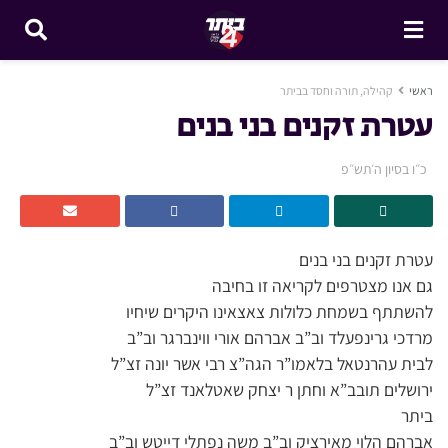
ראשי
קהילה, תורה וחסד בביתר
עטרת זקנים בני בנים
כ״ו בסיון ה׳תש״פ
עטרת זקנים בני בנים
גם אנו מצטרפים לקריאה זו בחיבה
להשתתף בשמחת כלולות צאצאינו היקרים שיחיו
מרדכי גרינפעלד וב”ב אברהם אורי ווינברגר וב”ב
לבית עהרנטאל בלאמו”ר הגה”צ רבי אשר יונה זצ”ל
ירושלים תובב”א וחתן ר יצחק שאטלאנד זצ”ל
ביתר
אברהם הלוי מאירציק וב”ב משה נפתלי דייטש וב”ב