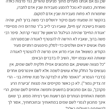
שכן גם אם אנחנו פועלים מתוך מניעים טהורים, נגד פרצות כאלה
ואחרות, כמעט לא נוכל להמנע מעבירות שבין אדם לחברו,
שחמורות לא פחות מעבירות שבין אדם למקום.
בהקשר זה שמעתי פעם מיקיר ירושלים רבי משה ברוך לווין, שהיה
משגיח בישיבת ‘עץ חיים’, שאביו רבי לייב ב”ר טודרוס היה ממייסדי
‘אגודת החיים’ שהיתה הגילגול הראשון של ‘נטורי קרתא’. סיפר רבי
משה ברוך, שאביו לא הירשה לו להצטרף לאגודה שבמסגרתה
פעלו אנשים יראים ושלמים כדי לסלק מיפגעים רוחניים מעיר
הקודש. כששאל את אביו מדוע אינו מרשה לו להצטרף לאגודה
שאותה הוא עצמו ייסד, השיב לו בדברים הבאים:
“כל מצווה שעושים, אם מתכוונים אפילו חלקית לשם שמים, אין
נענשים על החלק שלא עושים לשמה אלא לשם אינטרסים אחרים
(כדברי הגמרא: “האומר סלע זו לצדקה על מנת שיחיה בני – הרי
זה צדיק גמור”). לא כן כאשר מקיימים את מצוות ‘וביערת הרע
מקרבך’, גם אם מתכוונים בתשעים וחמשה אחוזים לשם שמים, הרי
חמשת האחוזים הנותרים הם רשעות ואף רציחה ממש. כך שאם
אינך מתכוון לגמרי לשם שמים במחאותיך ובתוכחותיך, אסור לך
להשתתף בפעולות כאלה”.