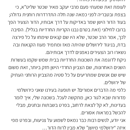
לעומת זאת שמעתי פעם מרבי יעקב מאיר שכטר שליט”א, כי
בצפת ובטבריה לפני כמאה שנה חלה התדרדרות רוחנית גדולה;
בעוד הדור הישן שמר באדיקות על דרך אבותיו, הדור הצעיר הפך
ברובו לחילוני (זאת בטרם נבנו הקריות החרדיות בגליל). הסיבה
לכך, אמר הרב שכטר, שלא היו שם קנאים שימחו על כל פירצה
בדת, בניגוד לירושלים שהיתה מאז ומתמיד מעוז הקנאות ובה
נשארו רוב הצעירים נאמנים לדרך אבותיהם.
ניקח לדוגמה את השכונות החרדיות בבית שמש שקמו בעשרות
השנים האחרונות, שם הצביון החרדי הישן חזק ביותר, זאת משום
שיש שם אנשים שמתריעים על כל סטיה מהצביון הרוחני העתיק
של ירושלים.
כלפי מה הדברים אמורים? יש תופעה בעירנו שאני כירושלמי
מדורות שבא לגור כאן, מתקשה לעכל. בשכונה שלי, איך לומר
בעדינות, לא קל לצאת לרחוב, בפרט בשבתות ובחגים, מבלי
להכשל במראות אסורים.
אני יודע, לנשים רבות כבר נמאס לשמוע על צניעות, ובפרט מפי
איזה “ירושלמי מיושן” שלא מבין לרוח הדור…