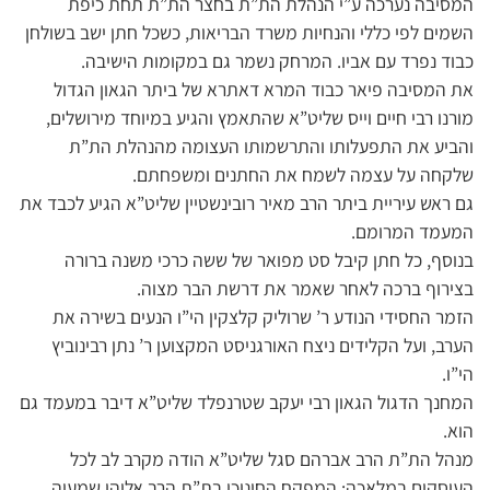
המסיבה נערכה ע”י הנהלת הת”ת בחצר הת”ת תחת כיפת
השמים לפי כללי והנחיות משרד הבריאות, כשכל חתן ישב בשולחן
כבוד נפרד עם אביו. המרחק נשמר גם במקומות הישיבה.
את המסיבה פיאר כבוד המרא דאתרא של ביתר הגאון הגדול
מורנו רבי חיים וייס שליט”א שהתאמץ והגיע במיוחד מירושלים,
והביע את התפעלותו והתרשמותו העצומה מהנהלת הת”ת
שלקחה על עצמה לשמח את החתנים ומשפחתם.
גם ראש עיריית ביתר הרב מאיר רובינשטיין שליט”א הגיע לכבד את
המעמד המרומם.
בנוסף, כל חתן קיבל סט מפואר של ששה כרכי משנה ברורה
בצירוף ברכה לאחר שאמר את דרשת הבר מצוה.
הזמר החסידי הנודע ר’ שרוליק קלצקין הי”ו הנעים בשירה את
הערב, ועל הקלידים ניצח האורגניסט המקצוען ר’ נתן רבינוביץ
הי”ו.
המחנך הדגול הגאון רבי יעקב שטרנפלד שליט”א דיבר במעמד גם
הוא.
מנהל הת”ת הרב אברהם סגל שליט”א הודה מקרב לב לכל
העוסקים במלאכה: המפקח החינוכי בת”ת הרב אליהו שמעיה