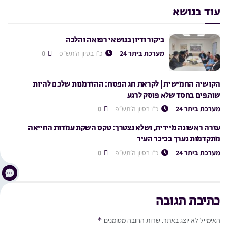
עוד בנושא
ביקור ודיון בנושאי רפואה והלכה
מערכת ביתר 24
כ״ו בסיון ה׳תש״פ
0
הקושיה החמישית | לקראת חג הפסח: ההזדמנות שלכם להיות
שותפים בחסד שלא פוסק לרגע
מערכת ביתר 24
כ״ו בסיון ה׳תש״פ
0
עזרה ראשונה מיידית, ושלא נצטרך: טקס השקת עמדות החייאה
מתקדמות נערך בכיכר העיר
מערכת ביתר 24
כ״ו בסיון ה׳תש״פ
0
כתיבת תגובה
*
האימייל לא יוצג באתר.
שדות החובה מסומנים